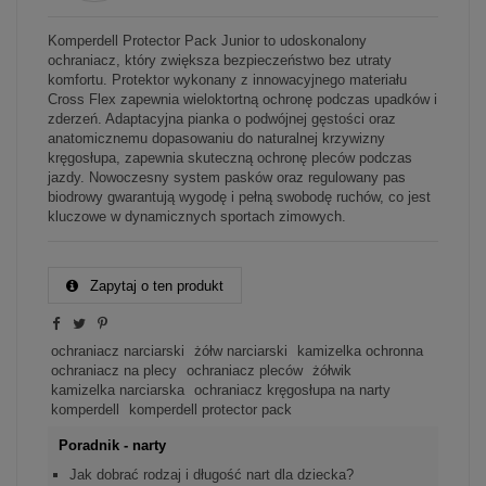
Komperdell Protector Pack Junior to udoskonalony
ochraniacz, który zwiększa bezpieczeństwo bez utraty
komfortu. Protektor wykonany z innowacyjnego materiału
Cross Flex zapewnia wieloktortną ochronę podczas upadków i
zderzeń. Adaptacyjna pianka o podwójnej gęstości oraz
anatomicznemu dopasowaniu do naturalnej krzywizny
kręgosłupa, zapewnia skuteczną ochronę pleców podczas
jazdy. Nowoczesny system pasków oraz regulowany pas
biodrowy gwarantują wygodę i pełną swobodę ruchów, co jest
kluczowe w dynamicznych sportach zimowych.
Zapytaj o ten produkt
ochraniacz narciarski
żółw narciarski
kamizelka ochronna
ochraniacz na plecy
ochraniacz pleców
żółwik
kamizelka narciarska
ochraniacz kręgosłupa na narty
komperdell
komperdell protector pack
Poradnik - narty
Jak dobrać rodzaj i długość nart dla dziecka?