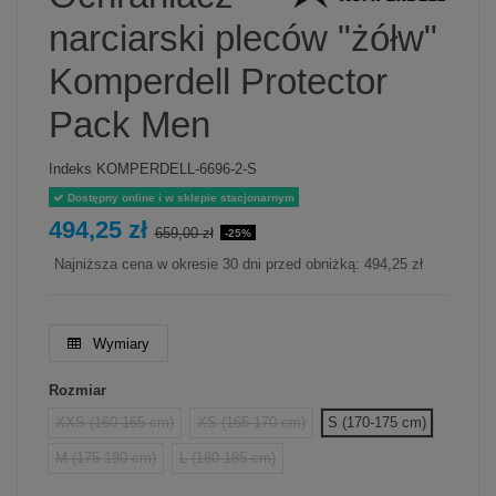
narciarski pleców "żółw"
Komperdell Protector
Pack Men
Indeks
KOMPERDELL-6696-2-S
Dostępny online i w sklepie stacjonarnym
494,25 zł
659,00 zł
-25%
Najniższa cena w okresie 30 dni przed obniżką:
494,25 zł
Wymiary
Rozmiar
XXS (160-165 cm)
XS (165-170 cm)
S (170-175 cm)
M (175-180 cm)
L (180-185 cm)