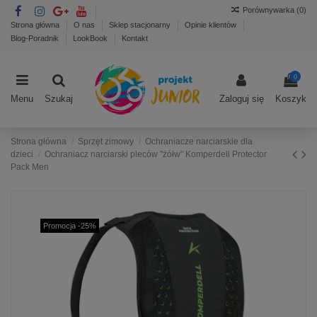
Porównywarka (
0
)
Strona główna
O nas
Sklep stacjonarny
Opinie klientów
Blog-Poradnik
LookBook
Kontakt
0
Menu
Szukaj
Zaloguj się
Koszyk
Strona główna
Sprzęt zimowy
Ochraniacze narciarskie dla
dzieci
Ochraniacz narciarski pleców "żółw" Komperdell Protector
Pack Men
Promocja -25%