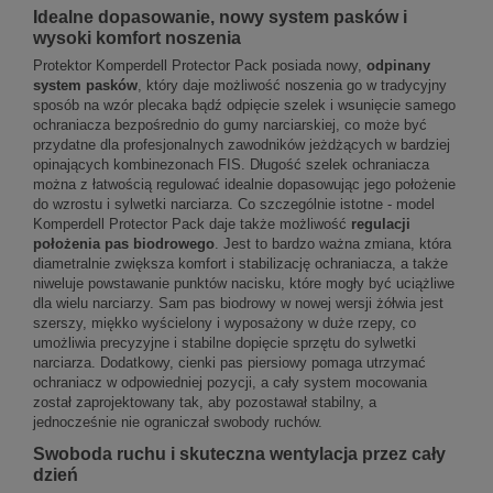
Idealne dopasowanie, nowy system pasków i
wysoki komfort noszenia
Protektor Komperdell Protector Pack posiada nowy,
odpinany
system pasków
, który daje możliwość noszenia go w tradycyjny
sposób na wzór plecaka bądź odpięcie szelek i wsunięcie samego
ochraniacza bezpośrednio do gumy narciarskiej, co może być
przydatne dla profesjonalnych zawodników jeżdżących w bardziej
opinających kombinezonach FIS. Długość szelek ochraniacza
można z łatwością regulować idealnie dopasowując jego położenie
do wzrostu i sylwetki narciarza. Co szczególnie istotne - model
Komperdell Protector Pack daje także możliwość
regulacji
położenia pas biodrowego
. Jest to bardzo ważna zmiana, która
diametralnie zwiększa komfort i stabilizację ochraniacza, a także
niweluje powstawanie punktów nacisku, które mogły być uciążliwe
dla wielu narciarzy. Sam pas biodrowy w nowej wersji żółwia jest
szerszy, miękko wyścielony i wyposażony w duże rzepy, co
umożliwia precyzyjne i stabilne dopięcie sprzętu do sylwetki
narciarza. Dodatkowy, cienki pas piersiowy pomaga utrzymać
ochraniacz w odpowiedniej pozycji, a cały system mocowania
został zaprojektowany tak, aby pozostawał stabilny, a
jednocześnie nie ograniczał swobody ruchów.
Swoboda ruchu i skuteczna wentylacja przez cały
dzień