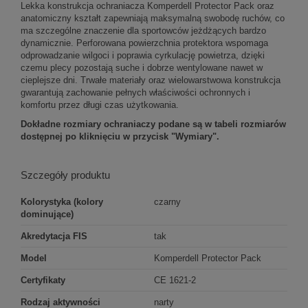
Lekka konstrukcja ochraniacza Komperdell Protector Pack oraz
anatomiczny kształt zapewniają maksymalną swobodę ruchów, co
ma szczególne znaczenie dla sportowców jeżdżących bardzo
dynamicznie. Perforowana powierzchnia protektora wspomaga
odprowadzanie wilgoci i poprawia cyrkulację powietrza, dzięki
czemu plecy pozostają suche i dobrze wentylowane nawet w
cieplejsze dni. Trwałe materiały oraz wielowarstwowa konstrukcja
gwarantują zachowanie pełnych właściwości ochronnych i
komfortu przez długi czas użytkowania.
Dokładne rozmiary ochraniaczy podane są w tabeli rozmiarów
dostępnej po kliknięciu w przycisk "Wymiary".
Szczegóły produktu
Kolorystyka (kolory
czarny
dominujące)
Akredytacja FIS
tak
Model
Komperdell Protector Pack
Certyfikaty
CE 1621-2
Rodzaj aktywności
narty