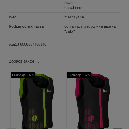
rower
snowboard
Płeć
mężczyzna
Rodzaj ochraniacza
ochraniacz pleców - kamizelka
"żółw"
ean13
9008687450140
Zobacz także ...
Promocja -25%
Promocja -25%
Pr