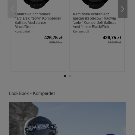
Kamizelka ochraniacz
Kamizelka ochraniacz
O
narciarski "żółw" Komperdell
narciarski pleców i tułowia
ra
Ballistic Vest Junior
"żółw" Komperdell Ballistic
Ko
Black/Green
Vest Junior Black/Pink
Sl
Komperdell
Komperdell
Ko
426,75 zł
426,75 zł
569,00 zł
569,00 zł
LookBook - Komperdell