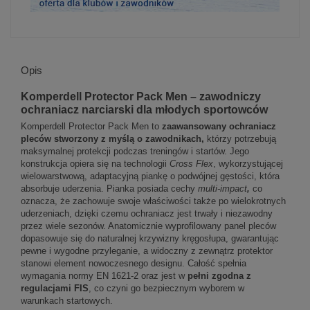
Opis
Komperdell Protector Pack Men – zawodniczy
ochraniacz narciarski dla młodych sportowców
Komperdell Protector Pack Men to
zaawansowany ochraniacz
pleców stworzony z myślą o zawodnikach,
którzy potrzebują
maksymalnej protekcji podczas treningów i startów. Jego
konstrukcja opiera się na technologii
Cross Flex
, wykorzystującej
wielowarstwową, adaptacyjną piankę o podwójnej gęstości, która
absorbuje uderzenia. Pianka posiada cechy
multi-impact
,
co
oznacza, że zachowuje swoje właściwości także po wielokrotnych
uderzeniach, dzięki czemu ochraniacz jest trwały i niezawodny
przez wiele sezonów. Anatomicznie wyprofilowany panel pleców
dopasowuje się do naturalnej krzywizny kręgosłupa, gwarantując
pewne i wygodne przyleganie, a widoczny z zewnątrz protektor
stanowi element nowoczesnego designu. Całość spełnia
wymagania normy EN 1621-2 oraz jest w
pełni zgodna z
regulacjami FIS
, co czyni go bezpiecznym wyborem w
warunkach startowych.