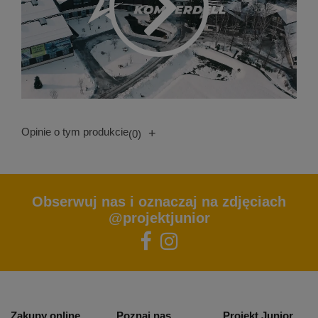
Opinie o tym produkcie
+
(0)
Obserwuj nas i oznaczaj na zdjęciach
@projektjunior
Zakupy online
Poznaj nas
Projekt Junior