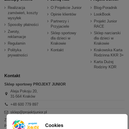
Realizacja
O Projekcie Junior
Blog-Poradnik
zamówień, koszty
Opinie klientów
LookBook
wysyłek
Partnerzy i
Projekt Junior
Sposoby płatności
Przyjaciele
RACE
Zwroty,
Sklep sportowy
Sklep narciarski
reklamacje
dla dzieci w
dla dzieci w
Regulamin
Krakowie
Krakowie
Polityka
Kontakt
Krakowska Karta
prywatności
Rodzinna KKR 3+
Karta Dużej
Rodziny KDR
Kontakt
Sklep sportowy PROJEKT JUNIOR
Aleja Pokoju 20,
31-564 Kraków
+48 600 779 897
sklep@projektjunior.pl
Zapraszamy do sklepu stacjonarnego:
poniedziałek - piątek: 11.00-19.00
Cookies