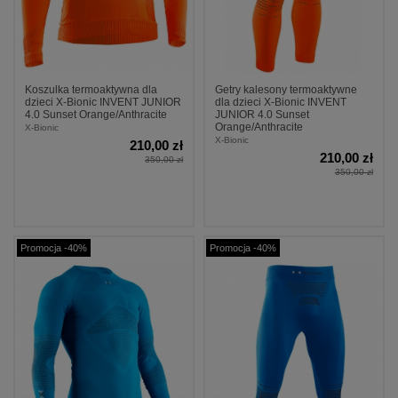
Koszulka termoaktywna dla
Getry kalesony termoaktywne
dzieci X-Bionic INVENT JUNIOR
dla dzieci X-Bionic INVENT
4.0 Sunset Orange/Anthracite
JUNIOR 4.0 Sunset
Orange/Anthracite
X-Bionic
X-Bionic
210,00 zł
210,00 zł
350,00 zł
350,00 zł
Promocja -40%
Promocja -40%