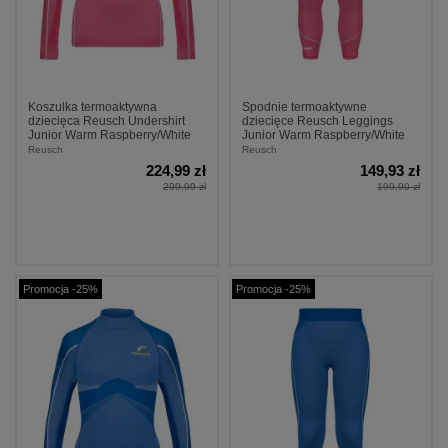
Koszulka termoaktywna
Spodnie termoaktywne
dziecięca Reusch Undershirt
dziecięce Reusch Leggings
Junior Warm Raspberry/White
Junior Warm Raspberry/White
Reusch
Reusch
224,99 zł
149,93 zł
299,99 zł
199,90 zł
Promocja -25%
Promocja -25%