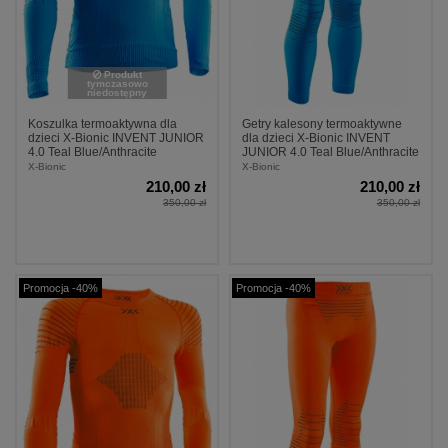
Produkt
tymczasowo
niedostępny
Koszulka termoaktywna dla
Getry kalesony termoaktywne
dzieci X-Bionic INVENT JUNIOR
dla dzieci X-Bionic INVENT
4.0 Teal Blue/Anthracite
JUNIOR 4.0 Teal Blue/Anthracite
X-Bionic
X-Bionic
210,00 zł
210,00 zł
350,00 zł
350,00 zł
Promocja -40%
Promocja -40%