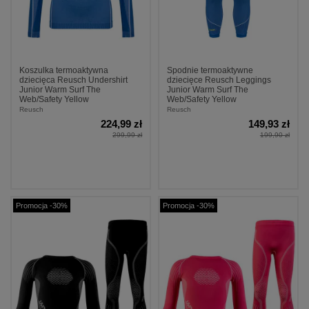
Koszulka termoaktywna
Spodnie termoaktywne
dziecięca Reusch Undershirt
dziecięce Reusch Leggings
Junior Warm Surf The
Junior Warm Surf The
Web/Safety Yellow
Web/Safety Yellow
Reusch
Reusch
224,99 zł
149,93 zł
299,99 zł
199,90 zł
Promocja -30%
Promocja -30%