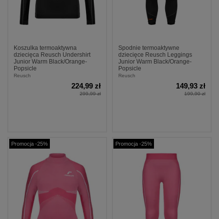
Koszulka termoaktywna
Spodnie termoaktywne
dziecięca Reusch Undershirt
dziecięce Reusch Leggings
Junior Warm Black/Orange-
Junior Warm Black/Orange-
Popsicle
Popsicle
Reusch
Reusch
224,99 zł
149,93 zł
299,99 zł
199,90 zł
Promocja -25%
Promocja -25%