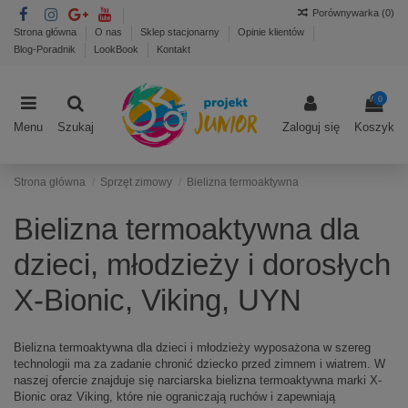
Porównywarka (
0
)
Strona główna
O nas
Sklep stacjonarny
Opinie klientów
Blog-Poradnik
LookBook
Kontakt
0
Menu
Szukaj
Zaloguj się
Koszyk
Strona główna
Sprzęt zimowy
Bielizna termoaktywna
Bielizna termoaktywna dla
dzieci, młodzieży i dorosłych
X-Bionic, Viking, UYN
Bielizna termoaktywna dla dzieci i młodzieży wyposażona w szereg
technologii ma za zadanie chronić dziecko przed zimnem i wiatrem. W
naszej ofercie znajduje się narciarska bielizna termoaktywna marki X-
Bionic oraz Viking, które nie ograniczają ruchów i zapewniają