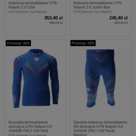
Kalesony termoaktywne UYN
Kalesony termoaktywne UYN
Natyon 2.0 USA
Natyon 2.0 Junior Italy
UYN (Unleash Your Nature)
UYN (Unleash Your Nature)
353,40 zł
245,40 zł
589,00 zł
409,00 zł
Promocja -30%
Promocja -30%
Koszulka termoaktywna
Spodnie kalesony termoaktywne
dziecięca UYN Natyon 3.0
3/4 dziecięce UYN Natyon 3.0
JUNIOR ITALY UW Shirt
JUNIOR ITALY UW Pants
Medium
UYN (Unleash Your Nature)