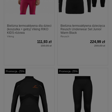
Bielizna termoaktywna dla dzieci
Bielizna termoaktywna dziecięca
(koszulka + getry) Viking RIKO
Reusch Underwear Set Junior
KIDS różowa
Warm Black
Viking
Reusch
111,93 zł
224,99 zł
159,90 zł
299,99 zł
Promocja -25%
Promocja -25%