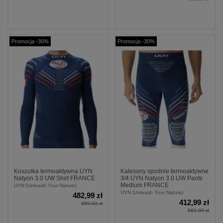
Promocja -30%
Promocja -30%
Koszulka termoaktywna UYN
Kalesony spodnie termoaktywne
Natyon 3.0 UW Shirt FRANCE
3/4 UYN Natyon 3.0 UW Pants
Medium FRANCE
UYN (Unleash Your Nature)
UYN (Unleash Your Nature)
482,99 zł
412,99 zł
689,99 zł
589,99 zł