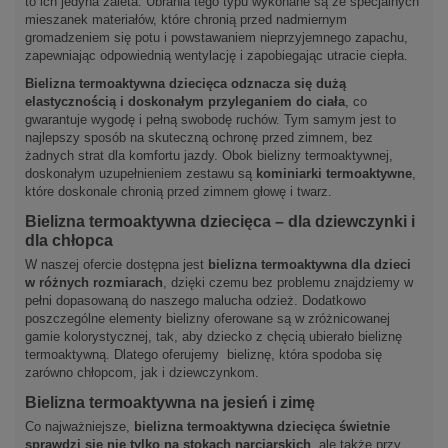
to ich jedyna zaleta. Ubrania tego typu wykonane są ze specjalnych
mieszanek materiałów, które chronią przed nadmiernym
gromadzeniem się potu i powstawaniem nieprzyjemnego zapachu,
zapewniając odpowiednią wentylację i zapobiegając utracie ciepła.
Bielizna termoaktywna dziecięca odznacza się dużą
elastycznością i doskonałym przyleganiem do ciała
, co
gwarantuje wygodę i pełną swobodę ruchów. Tym samym jest to
najlepszy sposób na skuteczną ochronę przed zimnem, bez
żadnych strat dla komfortu jazdy. Obok bielizny termoaktywnej,
doskonałym uzupełnieniem zestawu są
kominiarki termoaktywne
,
które doskonale chronią przed zimnem głowę i twarz.
Bielizna termoaktywna dziecięca – dla dziewczynki i
dla chłopca
W naszej ofercie dostępna jest
bielizna termoaktywna dla dzieci
w różnych rozmiarach
, dzięki czemu bez problemu znajdziemy w
pełni dopasowaną do naszego malucha odzież. Dodatkowo
poszczególne elementy bielizny oferowane są w zróżnicowanej
gamie kolorystycznej, tak, aby dziecko z chęcią ubierało bieliznę
termoaktywną. Dlatego oferujemy bieliznę, która spodoba się
zarówno chłopcom, jak i dziewczynkom.
Bielizna termoaktywna na jesień i zimę
Co najważniejsze,
bielizna termoaktywna dziecięca świetnie
sprawdzi się nie tylko na stokach narciarskich
, ale także przy