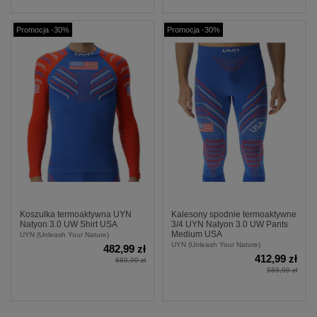
Promocja -30%
Promocja -30%
Koszulka termoaktywna UYN
Kalesony spodnie termoaktywne
Natyon 3.0 UW Shirt USA
3/4 UYN Natyon 3.0 UW Pants
Medium USA
UYN (Unleash Your Nature)
UYN (Unleash Your Nature)
482,99 zł
412,99 zł
689,99 zł
589,99 zł