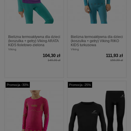
Bielizna termoaktywna dla dzieci
Bielizna termoaktywna dla dzieci
(koszulka + getry) Viking ARATA
(koszulka + getry) Viking RIKO
KIDS fioletowo-zielona
KIDS turkusowa
Viking
Viking
104,30 zł
111,93 zł
149,00 zł
159,90 zł
Promocja -30%
Promocja -25%