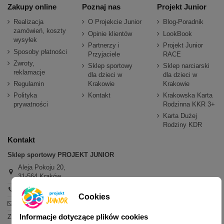
Zakupy online
Poznaj nas
Projekt Junior
Realizacja
O Projekcie Junior
Blog-Poradnik
zamówień, koszty
Opinie klientów
LookBook
wysyłek
Partnerzy i
Projekt Junior
Sposoby płatności
Przyjaciele
RACE
Zwroty,
Sklep sportowy
Sklep narciarski
reklamacje
dla dzieci w
dla dzieci w
Regulamin
Krakowie
Krakowie
Polityka
Kontakt
Krakowska Karta
prywatności
Rodzinna KKR 3+
Karta Dużej
Rodziny KDR
Kontakt
Sklep sportowy PROJEKT JUNIOR
Aleja Pokoju 20,
31-564 Kraków
+48 600 779 897
Cookies
sklep@projektjunior.pl
Informacje dotyczące plików cookies
Zapraszamy do sklepu stacjonarnego: