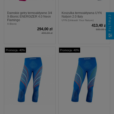
Damskie getry termoaktywne 3/4
Koszulka termoaktywna UYN
FILTRUJ
X-Bionic ENERGIZER 4.0 Neon
Natyon 2.0 Italy
Flamingo
UYN (Unleash Your Nature)
X-Bionic
413,40 zł
294,00 zł
689,00 zł
490,00 zł
Promocja -40%
Promocja -40%