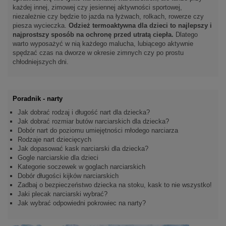
każdej innej, zimowej czy jesiennej aktywności sportowej,
niezależnie czy będzie to jazda na łyżwach, rolkach, rowerze czy
piesza wycieczka.
Odzież termoaktywna dla dzieci to najlepszy i
najprostszy sposób na ochronę przed utratą ciepła.
Dlatego
warto wyposażyć w nią każdego malucha, lubiącego aktywnie
spędzać czas na dworze w okresie zimnych czy po prostu
chłodniejszych dni.
Poradnik - narty
Jak dobrać rodzaj i długość nart dla dziecka?
Jak dobrać rozmiar butów narciarskich dla dziecka?
Dobór nart do poziomu umiejętności młodego narciarza
Rodzaje nart dziecięcych
Jak dopasować kask narciarski dla dziecka?
Gogle narciarskie dla dzieci
Kategorie soczewek w goglach narciarskich
Dobór długości kijków narciarskich
Zadbaj o bezpieczeństwo dziecka na stoku, kask to nie wszystko!
Jaki plecak narciarski wybrać?
Jak wybrać odpowiedni pokrowiec na narty?