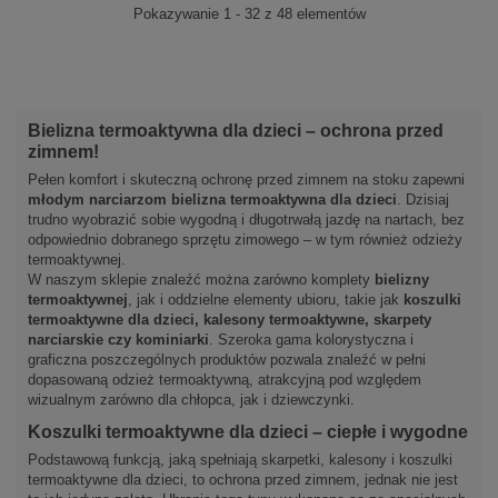
Pokazywanie 1 - 32 z 48 elementów
Bielizna termoaktywna dla dzieci – ochrona przed
zimnem!
Pełen komfort i skuteczną ochronę przed zimnem na stoku zapewni
młodym narciarzom bielizna termoaktywna dla dzieci
. Dzisiaj
trudno wyobrazić sobie wygodną i długotrwałą jazdę na nartach, bez
odpowiednio dobranego sprzętu zimowego – w tym również odzieży
termoaktywnej.
W naszym sklepie znaleźć można zarówno komplety
bielizny
termoaktywnej
, jak i oddzielne elementy ubioru, takie jak
koszulki
termoaktywne dla dzieci, kalesony termoaktywne, skarpety
narciarskie czy kominiarki
. Szeroka gama kolorystyczna i
graficzna poszczególnych produktów pozwala znaleźć w pełni
dopasowaną odzież termoaktywną, atrakcyjną pod względem
wizualnym zarówno dla chłopca, jak i dziewczynki.
Koszulki termoaktywne dla dzieci – ciepłe i wygodne
Podstawową funkcją, jaką spełniają skarpetki, kalesony i koszulki
termoaktywne dla dzieci, to ochrona przed zimnem, jednak nie jest