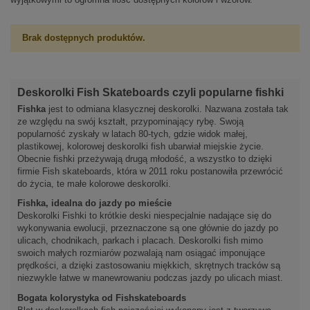
Brak dostępnych produktów.
Deskorolki Fish Skateboards czyli popularne fishki
Fishka
jest to odmiana klasycznej deskorolki. Nazwana została tak
ze względu na swój kształt, przypominający rybę. Swoją
popularność zyskały w latach 80-tych, gdzie widok małej,
plastikowej, kolorowej deskorolki fish ubarwiał miejskie życie.
Obecnie fishki przeżywają drugą młodość, a wszystko to dzięki
firmie Fish skateboards, która w 2011 roku postanowiła przewrócić
do życia, te małe kolorowe deskorolki.
Fishka, idealna do jazdy po mieście
Deskorolki Fishki to krótkie deski niespecjalnie nadające się do
wykonywania ewolucji, przeznaczone są one głównie do jazdy po
ulicach, chodnikach, parkach i placach. Deskorolki fish mimo
swoich małych rozmiarów pozwalają nam osiągać imponujące
prędkości, a dzięki zastosowaniu miękkich, skrętnych tracków są
niezwykle łatwe w manewrowaniu podczas jazdy po ulicach miast.
Bogata kolorystyka od Fishskateboards