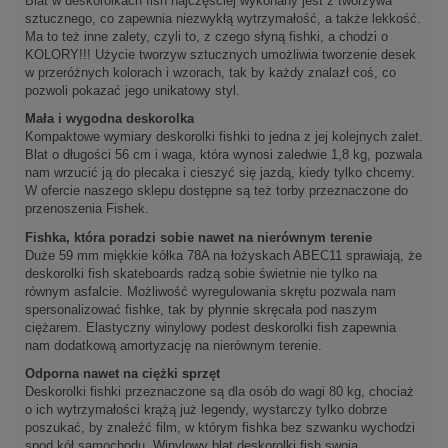
Blat w deskorolkach fish najczęściej wykonany jest z tworzywa
sztucznego, co zapewnia niezwykłą wytrzymałość, a także lekkość.
Ma to też inne zalety, czyli to, z czego słyną fishki, a chodzi o
KOLORY!!! Użycie tworzyw sztucznych umożliwia tworzenie desek
w przeróżnych kolorach i wzorach, tak by każdy znalazł coś, co
pozwoli pokazać jego unikatowy styl.
Mała i wygodna deskorolka
Kompaktowe wymiary deskorolki fishki to jedna z jej kolejnych zalet.
Blat o długości 56 cm i waga, która wynosi zaledwie 1,8 kg, pozwala
nam wrzucić ją do plecaka i cieszyć się jazdą, kiedy tylko chcemy.
W ofercie naszego sklepu dostępne są też torby przeznaczone do
przenoszenia Fishek.
Fishka, która poradzi sobie nawet na nierównym terenie
Duże 59 mm miękkie kółka 78A na łożyskach ABEC11 sprawiają, że
deskorolki fish skateboards radzą sobie świetnie nie tylko na
równym asfalcie. Możliwość wyregulowania skrętu pozwala nam
spersonalizować fishke, tak by płynnie skręcała pod naszym
ciężarem. Elastyczny winylowy podest deskorolki fish zapewnia
nam dodatkową amortyzację na nierównym terenie.
Odporna nawet na ciężki sprzęt
Deskorolki fishki przeznaczone są dla osób do wagi 80 kg, chociaż
o ich wytrzymałości krążą już legendy, wystarczy tylko dobrze
poszukać, by znaleźć film, w którym fishka bez szwanku wychodzi
spod kół samochodu. Winylowy blat deskorolki fish swoją