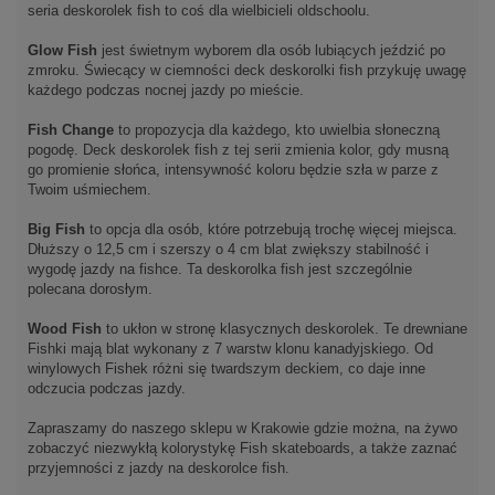
seria deskorolek fish to coś dla wielbicieli oldschoolu.
Glow Fish
jest świetnym wyborem dla osób lubiących jeździć po
zmroku. Świecący w ciemności deck deskorolki fish przykuję uwagę
każdego podczas nocnej jazdy po mieście.
Fish Change
to propozycja dla każdego, kto uwielbia słoneczną
pogodę. Deck deskorolek fish z tej serii zmienia kolor, gdy musną
go promienie słońca, intensywność koloru będzie szła w parze z
Twoim uśmiechem.
Big Fish
to opcja dla osób, które potrzebują trochę więcej miejsca.
Dłuższy o 12,5 cm i szerszy o 4 cm blat zwiększy stabilność i
wygodę jazdy na fishce. Ta deskorolka fish jest szczególnie
polecana dorosłym.
Wood Fish
to ukłon w stronę klasycznych deskorolek. Te drewniane
Fishki mają blat wykonany z 7 warstw klonu kanadyjskiego. Od
winylowych Fishek różni się twardszym deckiem, co daje inne
odczucia podczas jazdy.
Zapraszamy do naszego sklepu w Krakowie gdzie można, na żywo
zobaczyć niezwykłą kolorystykę Fish skateboards, a także zaznać
przyjemności z jazdy na deskorolce fish.