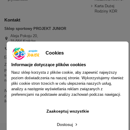
Karta Dużej
Rodziny KDR
Kontakt
Sklep sportowy PROJEKT JUNIOR
Aleja Pokoju 20,
31-564 Kraków
+48 600 779 897
Cookies
sklep@projektjunior.pl
Informacje dotyczące plików cookies
Zapraszamy do sklepu stacjonarnego:
poniedziałek - piątek: 11.00-19.00
Nasz sklep korzysta z plików cookie, aby zapewnić najwyższy
sobota: 10.00-14.00
poziom doświadczenia na naszej stronie. Wykorzystujemy również
niedziela (każda): nieczynne
pliki cookie stron trzecich w celu ulepszenia naszych usług,
analizy a następnie wyświetlania reklam związanych z
Nie odpowiadamy na wiadomości SMS. W sprawach dotyczących
preferencjami na podstawie analizy zachowań podczas nawigacji.
zamówień i oferty prosimy o kontakt mailowy, telefoniczny lub przez
Messenger.
Zaakceptuj wszystkie
Dostosuj