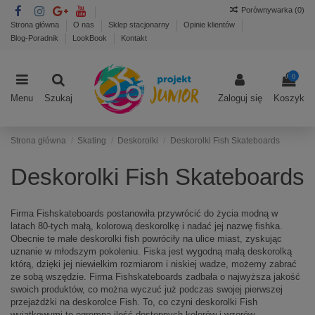
Porównywarka (
0
)
Strona główna
O nas
Sklep stacjonarny
Opinie klientów
Blog-Poradnik
LookBook
Kontakt
0
Menu
Szukaj
Zaloguj się
Koszyk
Strona główna
Skating
Deskorolki
Deskorolki Fish Skateboards
Deskorolki Fish Skateboards
Firma Fishskateboards postanowiła przywrócić do życia modną w
latach 80-tych małą, kolorową deskorolkę i nadać jej nazwę fishka.
Obecnie te małe deskorolki fish powróciły na ulice miast, zyskując
uznanie w młodszym pokoleniu. Fiska jest wygodną małą deskorolką
którą, dzięki jej niewielkim rozmiarom i niskiej wadze, możemy zabrać
ze sobą wszędzie. Firma Fishskateboards zadbała o najwyższa jakość
swoich produktów, co można wyczuć już podczas swojej pierwszej
przejażdżki na deskorolce Fish. To, co czyni deskorolki Fish
wyjątkowymi to ogromna ilość dostępnych kolorów i wzorów.