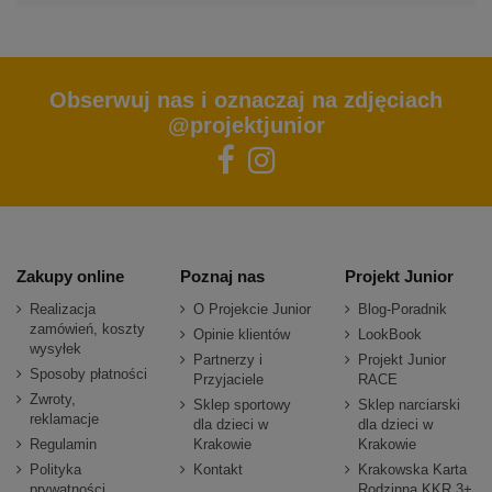
Obserwuj nas i oznaczaj na zdjęciach
@projektjunior
Zakupy online
Poznaj nas
Projekt Junior
Realizacja
O Projekcie Junior
Blog-Poradnik
zamówień, koszty
Opinie klientów
LookBook
wysyłek
Partnerzy i
Projekt Junior
Sposoby płatności
Przyjaciele
RACE
Zwroty,
Sklep sportowy
Sklep narciarski
reklamacje
dla dzieci w
dla dzieci w
Regulamin
Krakowie
Krakowie
Polityka
Kontakt
Krakowska Karta
prywatności
Rodzinna KKR 3+