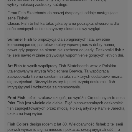
wytrzymałością zaskoczy każdego.
Firma Fish Skatebords do naszej dyspozycji oddaje następujące
serie Fishek:
Classic Fish to fishka taka, jaka była na początku, stworzona dla
osób ceniących sobie klasyczny oldschoolowy wygląd.
Summer Fish
to propozycja dla spragnionych lata, świetnie
komponujące się pastelowe kolory wprawią nas w dobry humor,
nawet gdy pogoda za oknem nie zachęca do jazdy. Deskorolki fish z
tej serii nawet w zimie przywołają wspomnienie gorących letnich dni.
Art Fish
to wynik współpracy Fish Skateboards wraz z Polskim
utalentowanym artystą Wojciechem Brewką. Ta współpraca
zaowocowała trzema dziełami sztuki, na których dodatkowo można
się przejechać. Niezwykłe wzory tej serii czynią deskorolki fish
intrygującymi i wzbudzają zainteresowanie.
Print Fish
, jeżeli szukasz czegoś, co wyróżni Cię od innych to seria
Print Fish jest właśnie dla ciebie. Pięć niepowtarzalnych deskorolek
fish zaprojektowanych przez młodą, Polską artystkę Kamile Jarecką
czeka na twój wybór.
Fish Colors
design rodem z lat 80. Wielobarwność fishek z tej serii
pozwoli wyróżnić się na mieście i pokazać swoją oryginalność. Ta