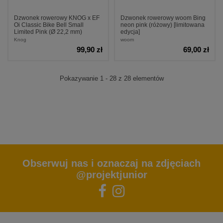
Dzwonek rowerowy KNOG x EF
Dzwonek rowerowy woom Bing
Oi Classic Bike Bell Small
neon pink (różowy) [limitowana
Limited Pink (Ø 22,2 mm)
edycja]
Knog
woom
99,90 zł
69,00 zł
Pokazywanie 1 - 28 z 28 elementów
Obserwuj nas i oznaczaj na zdjęciach
@projektjunior