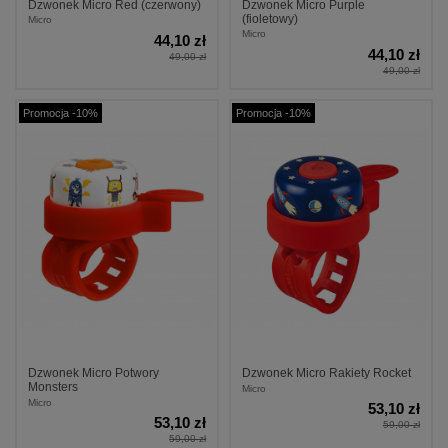
Dzwonek Micro Red (czerwony)
Dzwonek Micro Purple
(fioletowy)
Micro
Micro
44,10 zł
44,10 zł
49,00 zł
49,00 zł
Promocja -10%
Promocja -10%
Dzwonek Micro Potwory
Dzwonek Micro Rakiety Rocket
Monsters
Micro
Micro
53,10 zł
53,10 zł
59,00 zł
59,00 zł