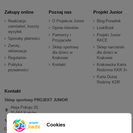
Zakupy online
Poznaj nas
Projekt Junior
Realizacja
O Projekcie Junior
Blog-Poradnik
zamówień, koszty
Opinie klientów
LookBook
wysyłek
Partnerzy i
Projekt Junior
Sposoby płatności
Przyjaciele
RACE
Zwroty,
Sklep sportowy
Sklep narciarski
reklamacje
dla dzieci w
dla dzieci w
Regulamin
Krakowie
Krakowie
Polityka
Kontakt
Krakowska Karta
prywatności
Rodzinna KKR 3+
Karta Dużej
Rodziny KDR
Kontakt
Sklep sportowy PROJEKT JUNIOR
Aleja Pokoju 20,
31-564 Kraków
+48 600 779 897
Cookies
sklep@projektjunior.pl