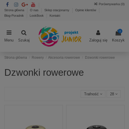
Porównywarka (
0
)
Strona główna
O nas
Sklep stacjonarny
Opinie klientów
Blog-Poradnik
LookBook
Kontakt
0
Menu
Szukaj
Zaloguj się
Koszyk
Strona główna
Rowery
Akcesoria rowerowe
Dzwonki rowerowe
Dzwonki rowerowe
Trafność
28