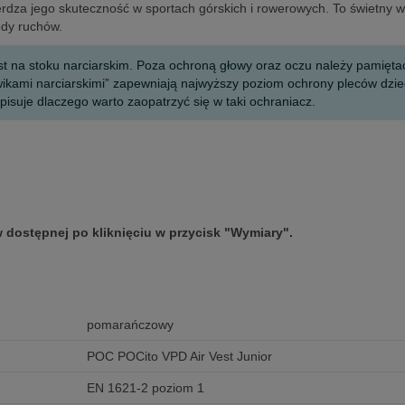
dza jego skuteczność w sportach górskich i rowerowych. To świetny wy
ody ruchów.
st na stoku narciarskim. Poza ochroną głowy oraz oczu należy pamięta
ikami narciarskimi” zapewniają najwyższy poziom ochrony pleców dzi
opisuje dlaczego warto zaopatrzyć się w taki ochraniacz.
 dostępnej po kliknięciu w przycisk "Wymiary".
pomarańczowy
POC POCito VPD Air Vest Junior
EN 1621-2 poziom 1