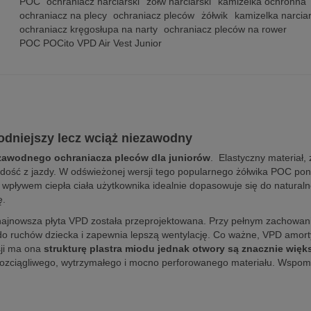
POC
ochraniacz narciarski
żółw narciarski
kamizelka ochronna
ochraniacz na plecy
ochraniacz pleców
żółwik
kamizelka narcia
ochraniacz kręgosłupa na narty
ochraniacz pleców na rower
POC POCito VPD Air Vest Junior
godniejszy lecz wciąż niezawodny
zawodnego ochraniacza pleców dla juniorów
. Elastyczny materiał
adość z jazdy. W odświeżonej wersji tego popularnego żółwika POC p
wpływem ciepła ciała użytkownika idealnie dopasowuje się do naturalne
ę.
ajnowsza płyta VPD została przeprojektowana. Przy pełnym zachowaniu 
 do ruchów dziecka i zapewnia lepszą wentylację. Co ważne, VPD amort
sji ma ona
strukturę plastra miodu jednak otwory są znacznie więk
 rozciągliwego, wytrzymałego i mocno perforowanego materiału. Wspom