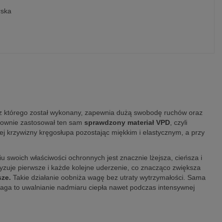
rska
, z którego został wykonany, zapewnia dużą swobodę ruchów oraz
onownie zastosował ten sam
sprawdzony materiał VPD
, czyli
j krzywizny kręgosłupa pozostając miękkim i elastycznym, a przy
swoich właściwości ochronnych jest znacznie lżejsza, cieńsza i
yzuje pierwsze i każde kolejne uderzenie, co znacząco zwiększa
sze.
Takie działanie oobniża wagę bez utraty wytrzymałości. Sama
aga to uwalnianie nadmiaru ciepła nawet podczas intensywnej