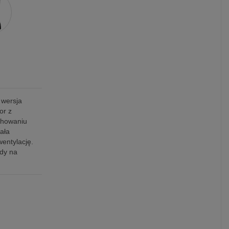
 wersja
or z
achowaniu
ała
entylację.
dy na