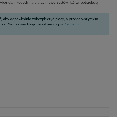
bór dla młodych narciarzy i rowerzystów, którzy potrzebują
ć, aby odpowiednio zabezpieczyć plecy, a przede wszystkim
ecka. Na naszym blogu znajdziesz wpis
Zadbaj o