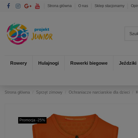
Strona główna
O nas
Sklep stacjonarny
Opi
Rowery
Hulajnogi
Rowerki biegowe
Jeździki
Strona główna
Sprzęt zimowy
Ochraniacze narciarskie dla dzieci
K
Promocja -25%