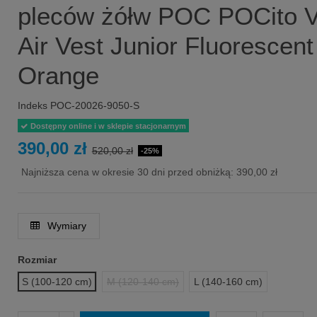
pleców żółw POC POCito 
Air Vest Junior Fluorescent
Orange
Indeks
POC-20026-9050-S
Dostępny online i w sklepie stacjonarnym
390,00 zł
520,00 zł
-25%
Najniższa cena w okresie 30 dni przed obniżką:
390,00 zł
Wymiary
Rozmiar
S (100-120 cm)
M (120-140 cm)
L (140-160 cm)