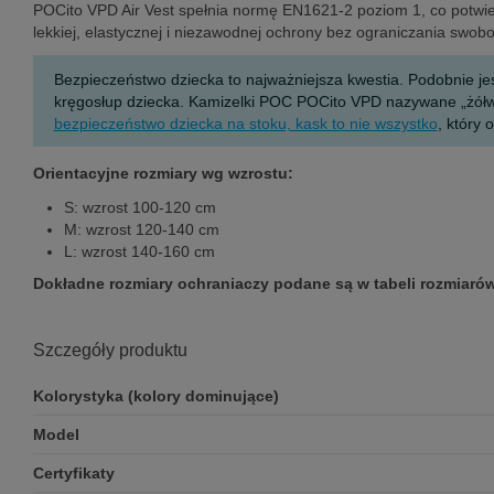
POCito VPD Air Vest spełnia normę EN1621-2 poziom 1, co potwier
lekkiej, elastycznej i niezawodnej ochrony bez ograniczania swob
Bezpieczeństwo dziecka to najważniejsza kwestia. Podobnie je
kręgosłup dziecka. Kamizelki POC POCito VPD nazywane „żółw
bezpieczeństwo dziecka na stoku, kask to nie wszystko
, który 
Orientacyjne rozmiary wg wzrostu:
S: wzrost 100-120 cm
M: wzrost 120-140 cm
L: wzrost 140-160 cm
Dokładne rozmiary ochraniaczy podane są w tabeli rozmiarów
Szczegóły produktu
Kolorystyka (kolory dominujące)
Model
Certyfikaty