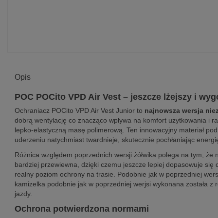
Opis
POC POCito VPD Air Vest – jeszcze lżejszy i wy
Ochraniacz POCito VPD Air Vest Junior to
najnowsza wersja nie
dobrą wentylację co znacząco wpływa na komfort użytkowania i r
lepko-elastyczną masę polimerową. Ten innowacyjny materiał pod 
uderzeniu natychmiast twardnieje, skutecznie pochłaniając energi
Różnica względem poprzednich wersji żółwika polega na tym, że n
bardziej przewiewna, dzięki czemu jeszcze lepiej dopasowuje się
realny poziom ochrony na trasie. Podobnie jak w poprzedniej wer
kamizelka podobnie jak w poprzedniej werjsi wykonana została z
jazdy.
Ochrona potwierdzona normami