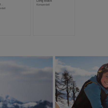
Long Black
...
Komperdell
rdell