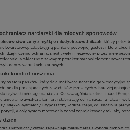
 ochraniacz narciarski dla młodych sportowców
pleców stworzony z myślą o młodych zawodnikach
, którzy potrze
 wielowarstwową, adaptacyjną piankę o podwójnej gęstości, która abso
ch, dzięki czemu ochraniacz jest trwały i niezawodny przez wiele sez
rzyleganie, a widoczny z zewnątrz protektor stanowi element nowocz
m wyborem w warunkach startowych.
soki komfort noszenia
any system pasków
, który daje możliwość noszenia go w tradycyjny 
ydatne dla profesjonalnych zawodników jeżdżących w bardziej opinaj
tu i sylwetki młodego narciarza. Co szczególnie istotne - model Kompe
 diametralnie zwiększa komfort i stabilizację ochraniacza, a także niwe
szy, miękko wyścielony i wyposażony w duże rzepy, co umożliwia precyzy
pozycji, a cały system mocowania został zaprojektowany tak, aby pozo
y dzień
r oraz anatomiczny kształt zapewniają maksymalną swobodę ruchów, c