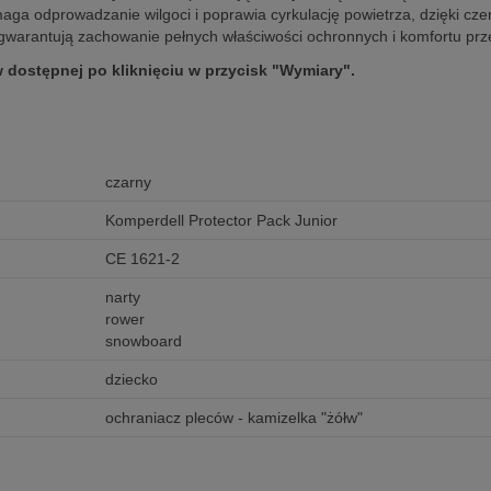
ga odprowadzanie wilgoci i poprawia cyrkulację powietrza, dzięki cz
 gwarantują zachowanie pełnych właściwości ochronnych i komfortu prz
 dostępnej po kliknięciu w przycisk "Wymiary".
czarny
Komperdell Protector Pack Junior
CE 1621-2
narty
rower
snowboard
dziecko
ochraniacz pleców - kamizelka "żółw"