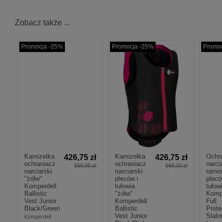
Zobacz także ...
Promocja -25%
Promocja -25%
Promo
Kamizelka
Kamizelka
Ochr
426,75 zł
426,75 zł
ochraniacz
ochraniacz
narci
569,00 zł
569,00 zł
narciarski
narciarski
ramio
"żółw"
pleców i
plecó
Komperdell
tułowia
tułow
Ballistic
"żółw"
Komp
Vest Junior
Komperdell
Full
Black/Green
Ballistic
Prote
Vest Junior
Slalo
Komperdell