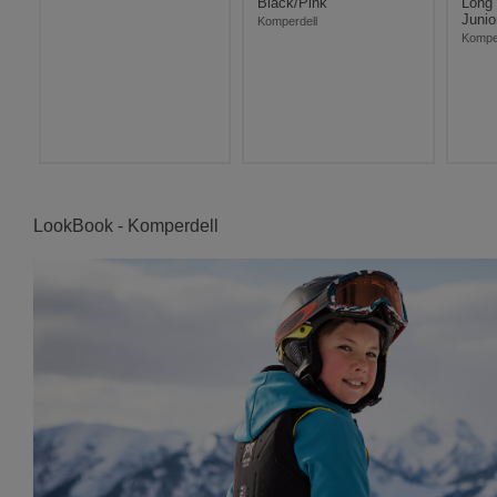
Black/Pink
Long
Junior
Komperdell
Kompe
LookBook - Komperdell