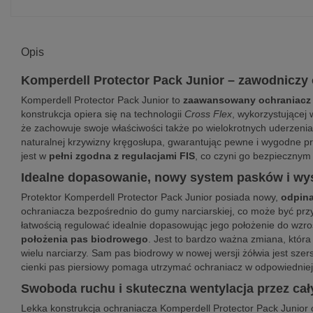
Opis
Komperdell Protector Pack Junior – zawodniczy
Komperdell Protector Pack Junior to
zaawansowany ochraniacz 
konstrukcja opiera się na technologii
Cross Flex
, wykorzystującej
że zachowuje swoje właściwości także po wielokrotnych uderzenia
naturalnej krzywizny kręgosłupa, gwarantując pewne i wygodne p
jest w
pełni zgodna z regulacjami FIS
, co czyni go bezpieczny
Idealne dopasowanie, nowy system pasków i wy
Protektor Komperdell Protector Pack Junior posiada nowy,
odpin
ochraniacza bezpośrednio do gumy narciarskiej, co może być prz
łatwością regulować idealnie dopasowując jego położenie do wzros
położenia pas biodrowego
. Jest to bardzo ważna zmiana, która
wielu narciarzy. Sam pas biodrowy w nowej wersji żółwia jest szer
cienki pas piersiowy pomaga utrzymać ochraniacz w odpowiedniej 
Swoboda ruchu i skuteczna wentylacja przez cał
Lekka konstrukcja ochraniacza Komperdell Protector Pack Junio