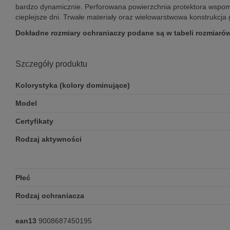
bardzo dynamicznie. Perforowana powierzchnia protektora wspoma
cieplejsze dni. Trwałe materiały oraz wielowarstwowa konstrukcja
Dokładne rozmiary ochraniaczy podane są w tabeli rozmiarów
Szczegóły produktu
Kolorystyka (kolory dominujące)
Model
Certyfikaty
Rodzaj aktywności
Płeć
Rodzaj ochraniacza
ean13
9008687450195