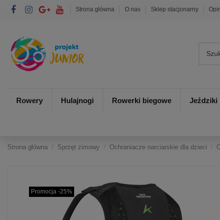
Strona główna
O nas
Sklep stacjonarny
Opi
Rowery
Hulajnogi
Rowerki biegowe
Jeździki
Strona główna
Sprzęt zimowy
Ochraniacze narciarskie dla dzieci
O
Promocja -25%