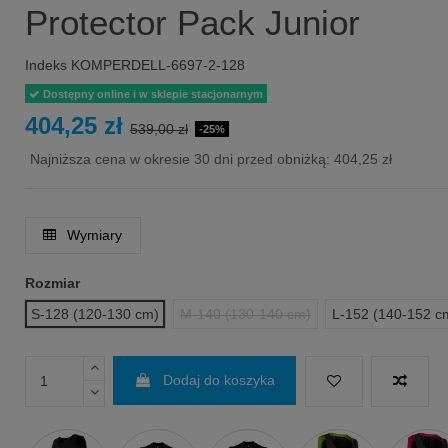
Protector Pack Junior
Indeks
KOMPERDELL-6697-2-128
Dostępny online i w sklepie stacjonarnym
404,25 zł
539,00 zł
-25%
Najniższa cena w okresie 30 dni przed obniżką:
404,25 zł
Wymiary
Rozmiar
S-128 (120-130 cm)
M-140 (130-140 cm)
L-152 (140-152 c
Dodaj do koszyka