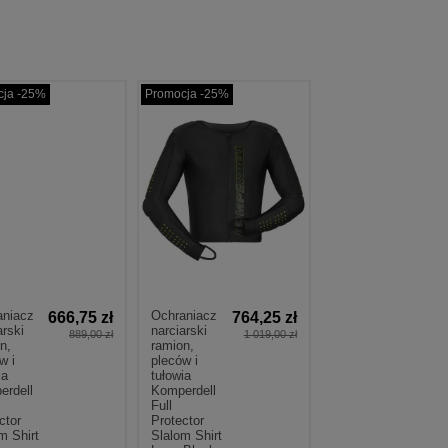
cja -25%
Promocja -25%
aniacz
Ochraniacz
666,75 zł
764,25 zł
arski
narciarski
889,00 zł
1 019,00 zł
n,
ramion,
w i
pleców i
ia
tułowia
erdell
Komperdell
Full
ctor
Protector
m Shirt
Slalom Shirt