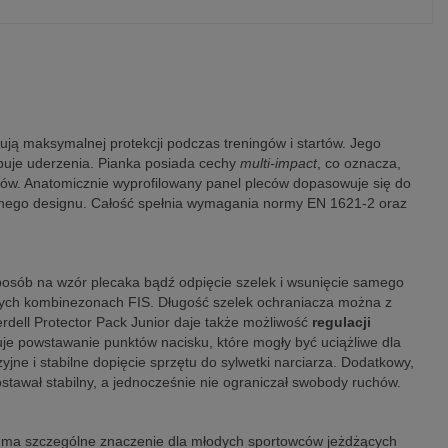
bują maksymalnej protekcji podczas treningów i startów. Jego
rbuje uderzenia. Pianka posiada cechy
multi-impact
, co oznacza,
onów. Anatomicznie wyprofilowany panel pleców dopasowuje się do
esnego designu. Całość spełnia wymagania normy EN 1621-2 oraz
sposób na wzór plecaka bądź odpięcie szelek i wsunięcie samego
ących kombinezonach FIS. Długość szelek ochraniacza można z
rdell Protector Pack Junior daje także możliwość
regulacji
luje powstawanie punktów nacisku, które mogły być uciążliwe dla
jne i stabilne dopięcie sprzętu do sylwetki narciarza. Dodatkowy,
stawał stabilny, a jednocześnie nie ograniczał swobody ruchów.
o ma szczególne znaczenie dla młodych sportowców jeżdżących