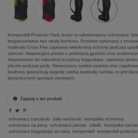
Komperdell Protector Pack Junior to udoskonalony ochraniacz, któ
bezpieczeństwo bez utraty komfortu. Protektor wykonany z innowa
materiału Cross Flex zapewnia wielokrotną ochronę podczas upad
zderzeń. Adaptacyjna pianka o podwójnej gęstości oraz anatomic
dopasowaniu do naturalnej krzywizny kręgosłupa, zapewnia skute
pleców podczas jazdy. Nowoczesny system pasków oraz regulowa
biodrowy gwarantują wygodę i pełną swobodę ruchów, co jest klu
dynamicznych sportach zimowych.
Zapytaj o ten produkt
ochraniacz narciarski
żółw narciarski
kamizelka ochronna
ochraniacz na plecy
ochraniacz pleców
żółwik
kamizelka narcia
ochraniacz kręgosłupa na narty
komperdell
komperdell protector