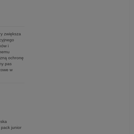
ry zwiększa
cyjnego
ków i
znemu
czną ochronę
ny pas
czowe w
rska
 pack junior