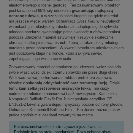
elastomerowego o różnej gęstości. Ten zaawansowany protektor
pochłania ponad 85% siły uderzenia
gwarantując najlepszą
ochronę tułowia
, a w szczególności kręgosłupa gdzie materiał
ma jeszcze więcej warstw. Ochraniacz
Cross Flex
w neutralnych
warunkach jest elastyczny i doskonale adaptuje się do sylwetki
młodego narciarza gwarantując pełną swobodę ruchów natomiast
podczas uderzenia materiał sztywnieje niezwykle skutecznie
chroniąc klatkę piersiową, brzuch, żebra, a także plecy młodego
narciarza przed obrażeniami. W kwestii protektora udoskonaleniem
jest dodatkowa klapa na froncie, która zakrywa suwak
zapobiegając jego wbiciu się w ciało.
Zaawansowany materiał ochraniacza po uderzeniu wciąż posiada
swoje właściwości dzięki czemu sprawdzi się przez długi okres.
Wielowarstwowa, perforowana struktura protektora zapewnia
również
doskonałą oddychalność oraz termoregulację
. Dzięki
temu
kamizelka jest również niezwykle lekka
i nie ciąży
nadmiernie młodemu narciarzowi bądź rowerzyście. Kamizelka
Komperdell Ballistic Flexfit Pro Junior posiada certyfikat CE
EN1621-2 Level 2 gwarantując najwyższy poziom ochrony pleców.
Ochraniacz Komperdell Ballistic Flexfit Pro Junior można prać w
pralce zgodnie z sugestiami zawartymi na metce.
Bezpieczeństwo dziecka to najważniejsza kwestia.
Podobnie jest na stoku narciarskim. Poza ochroną głowy