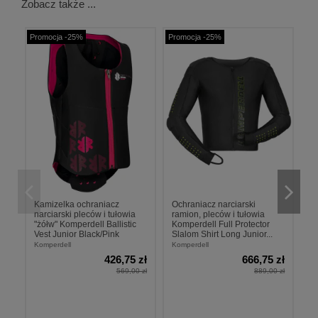
Zobacz także ...
Promocja -25%
Promocja -25%
Pr
Kamizelka ochraniacz
Ochraniacz narciarski
O
narciarski pleców i tułowia
ramion, pleców i tułowia
p
"żółw" Komperdell Ballistic
Komperdell Full Protector
F
Vest Junior Black/Pink
Slalom Shirt Long Junior...
B
Komperdell
Komperdell
Ko
426,75 zł
666,75 zł
569,00 zł
889,00 zł