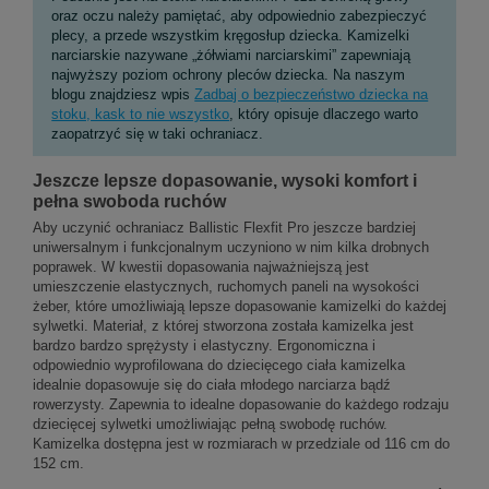
oraz oczu należy pamiętać, aby odpowiednio zabezpieczyć
plecy, a przede wszystkim kręgosłup dziecka. Kamizelki
narciarskie nazywane „żółwiami narciarskimi” zapewniają
najwyższy poziom ochrony pleców dziecka. Na naszym
blogu znajdziesz wpis
Zadbaj o bezpieczeństwo dziecka na
stoku, kask to nie wszystko
, który opisuje dlaczego warto
zaopatrzyć się w taki ochraniacz.
Jeszcze lepsze dopasowanie, wysoki komfort i
pełna swoboda ruchów
Aby uczynić ochraniacz Ballistic Flexfit Pro jeszcze bardziej
uniwersalnym i funkcjonalnym uczyniono w nim kilka drobnych
poprawek. W kwestii dopasowania najważniejszą jest
umieszczenie elastycznych, ruchomych paneli na wysokości
żeber, które umożliwiają lepsze dopasowanie kamizelki do każdej
sylwetki. Materiał, z której stworzona została kamizelka jest
bardzo bardzo sprężysty i elastyczny. Ergonomiczna i
odpowiednio wyprofilowana do dziecięcego ciała kamizelka
idealnie dopasowuje się do ciała młodego narciarza bądź
rowerzysty. Zapewnia to idealne dopasowanie do każdego rodzaju
dziecięcej sylwetki umożliwiając pełną swobodę ruchów.
Kamizelka dostępna jest w rozmiarach w przedziale od 116 cm do
152 cm.