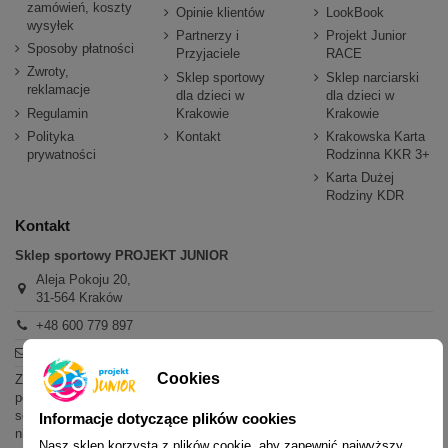
zamówień, koszty
Opinie klientów
LookBook
wysyłek
Partnerzy i
Projekt Junior
Sposoby płatności
Przyjaciele
RACE
Zwroty,
Sklep sportowy
Sklep narciarski
reklamacje
dla dzieci w
dla dzieci w
Regulamin
Krakowie
Krakowie
Polityka
Kontakt
Krakowska Karta
prywatności
Rodzinna KKR 3+
Karta Dużej
Rodziny KDR
Kontakt
Sklep sportowy PROJEKT JUNIOR
Aleja Pokoju 20,
31-564 Kraków
+48 600 779 897
sklep@projektjunior.pl
Cookies
Zapraszamy do sklepu stacjonarnego:
poniedziałek - piątek: 11.00-19.00
sobota: 10.00-14.00
Informacje dotyczące plików cookies
niedziela (każda): nieczynne
Nasz sklep korzysta z plików cookie, aby zapewnić najwyższy