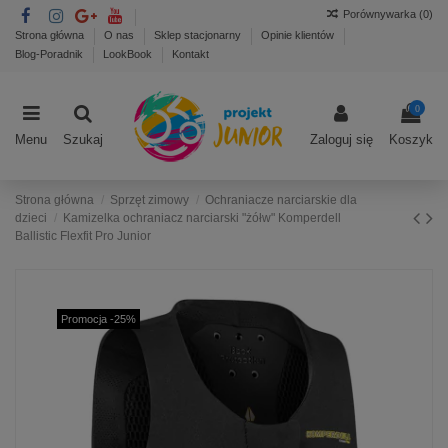
Porównywarka (
0
)
Strona główna
O nas
Sklep stacjonarny
Opinie klientów
Blog-Poradnik
LookBook
Kontakt
0
Menu
Szukaj
Zaloguj się
Koszyk
Strona główna
Sprzęt zimowy
Ochraniacze narciarskie dla
dzieci
Kamizelka ochraniacz narciarski "żółw" Komperdell
Ballistic Flexfit Pro Junior
Promocja -25%