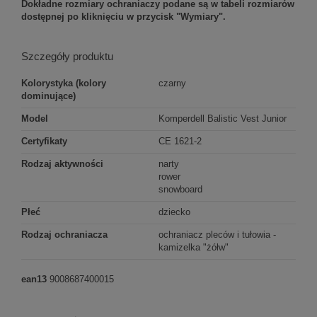
Dokładne rozmiary ochraniaczy podane są w tabeli rozmiarów
dostępnej po kliknięciu w przycisk "Wymiary".
Szczegóły produktu
Kolorystyka (kolory
czarny
dominujące)
Model
Komperdell Balistic Vest Junior
Certyfikaty
CE 1621-2
Rodzaj aktywności
narty
rower
snowboard
Płeć
dziecko
Rodzaj ochraniacza
ochraniacz pleców i tułowia -
kamizelka "żółw"
ean13
9008687400015