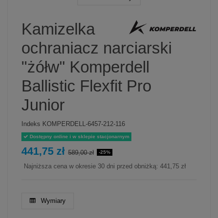
Kamizelka
ochraniacz narciarski
"żółw" Komperdell
Ballistic Flexfit Pro
Junior
Indeks
KOMPERDELL-6457-212-116
Dostępny online i w sklepie stacjonarnym
441,75 zł
589,00 zł
-25%
Najniższa cena w okresie 30 dni przed obniżką:
441,75 zł
Wymiary