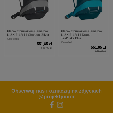
Plecak z bukłakiem Camelbak
Plecak z bukłakiem Camelbak
L.U.X.E. LR 14 Charcoal/Silver
L.U.X.E. LR 14 Dragon
Teal/Lake Blue
Camelbak
Camelbak
551,65 zł
551,65 zł
649,00 zł
649,00 zł
Obserwuj nas i oznaczaj na zdjęciach
@projektjunior