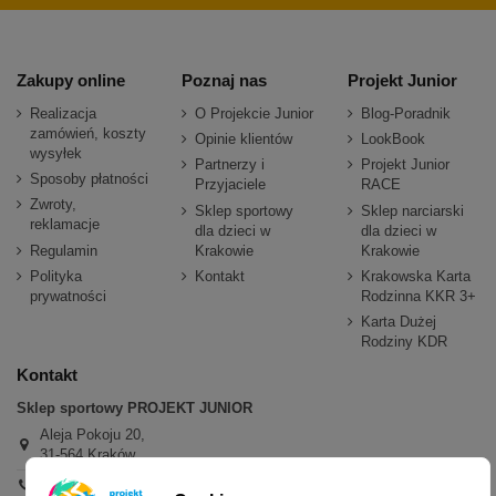
Zakupy online
Poznaj nas
Projekt Junior
Realizacja
O Projekcie Junior
Blog-Poradnik
zamówień, koszty
Opinie klientów
LookBook
wysyłek
Partnerzy i
Projekt Junior
Sposoby płatności
Przyjaciele
RACE
Zwroty,
Sklep sportowy
Sklep narciarski
reklamacje
dla dzieci w
dla dzieci w
Regulamin
Krakowie
Krakowie
Polityka
Kontakt
Krakowska Karta
prywatności
Rodzinna KKR 3+
Karta Dużej
Rodziny KDR
Kontakt
Sklep sportowy PROJEKT JUNIOR
Aleja Pokoju 20,
31-564 Kraków
+48 600 779 897