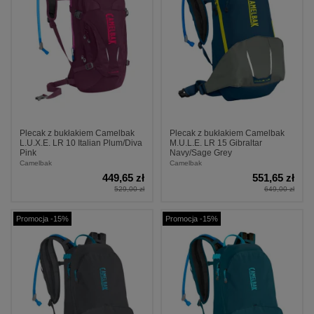
Plecak z bukłakiem Camelbak
Plecak z bukłakiem Camelbak
L.U.X.E. LR 10 Italian Plum/Diva
M.U.L.E. LR 15 Gibraltar
Pink
Navy/Sage Grey
Camelbak
Camelbak
449,65 zł
551,65 zł
529,00 zł
649,00 zł
Promocja -15%
Promocja -15%