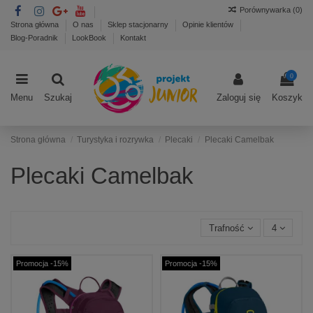
Porównywarka (
0
)
Strona główna
O nas
Sklep stacjonarny
Opinie klientów
Blog-Poradnik
LookBook
Kontakt
0
Menu
Szukaj
Zaloguj się
Koszyk
Strona główna
Turystyka i rozrywka
Plecaki
Plecaki Camelbak
Plecaki Camelbak
Trafność
4
Promocja -15%
Promocja -15%