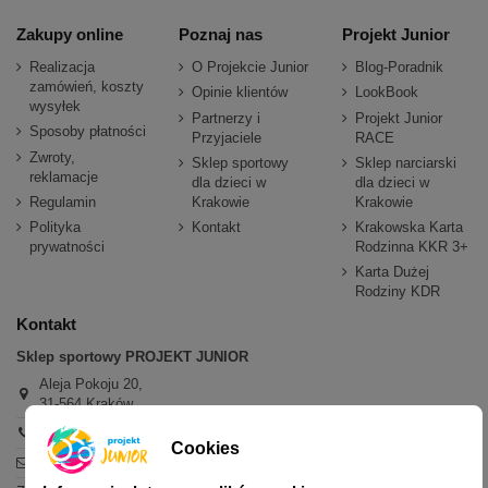
Zakupy online
Poznaj nas
Projekt Junior
Realizacja
O Projekcie Junior
Blog-Poradnik
zamówień, koszty
Opinie klientów
LookBook
wysyłek
Partnerzy i
Projekt Junior
Sposoby płatności
Przyjaciele
RACE
Zwroty,
Sklep sportowy
Sklep narciarski
reklamacje
dla dzieci w
dla dzieci w
Regulamin
Krakowie
Krakowie
Polityka
Kontakt
Krakowska Karta
prywatności
Rodzinna KKR 3+
Karta Dużej
Rodziny KDR
Kontakt
Sklep sportowy PROJEKT JUNIOR
Aleja Pokoju 20,
31-564 Kraków
+48 600 779 897
Cookies
sklep@projektjunior.pl