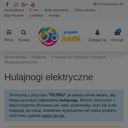
Porównywarka (
0
)
Strona główna
O nas
Sklep stacjonarny
Opinie klientów
Blog-Poradnik
LookBook
Kontakt
0
Menu
Szukaj
Zaloguj się
Koszyk
Strona główna
Hulajnogi
Hulajnogi dla młodzieży i dorosłych
Hulajnogi elektryczne
Hulajnogi elektryczne
Skorzystaj z przycisku "
FILTRUJ
" po prawej stronie ekranu, aby
łatwiej wyszukać odpowiednią
hulajnogę
. Możesz skorzystać z
takich kryteriów filtrowania jak:
wiek użytkownika, ilość kół, kolor
hulajnogi, jej rodzaj, dodatkowe wyposażenie lub marka produktu
.
Jeśli masz pytania
napisz do nas