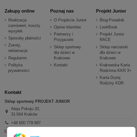
Zakupy online
Poznaj nas
Projekt Junior
Realizacja
O Projekcie Junior
Blog-Poradnik
zamówień, koszty
Opinie klientów
LookBook
wysyłek
Partnerzy i
Projekt Junior
Sposoby płatności
Przyjaciele
RACE
Zwroty,
Sklep sportowy
Sklep narciarski
reklamacje
dla dzieci w
dla dzieci w
Regulamin
Krakowie
Krakowie
Polityka
Kontakt
Krakowska Karta
prywatności
Rodzinna KKR 3+
Karta Dużej
Rodziny KDR
Kontakt
Sklep sportowy PROJEKT JUNIOR
Aleja Pokoju 20,
31-564 Kraków
+48 600 779 897
sklep@projektjunior.pl