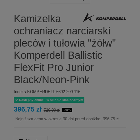
Kamizelka
ochraniacz narciarski
pleców i tułowia "żółw"
Komperdell Ballistic
FlexFit Pro Junior
Black/Neon-Pink
Indeks
KOMPERDELL-6692-209-116
Dostępny online i w sklepie stacjonarnym
396,75 zł
529,00 zł
-25%
Najniższa cena w okresie 30 dni przed obniżką:
396,75 zł