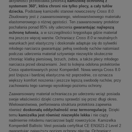
aktywności przedstawia juniorską
kamizelkę ochronną z
systemem 360°, która chroni nie tylko plecy, a cały tułów
dziecka.
Podstawę kamizelki stanowi nowoczesny
Cross 8.0
.
Zbudowany jest z zaawansowanego, wielowarstwowego materiału
elastomerowego o różnej gęstości. Ten zaawansowany protektor
pochałania ponad 85% siły uderzenia
gwarantując najlepszą
ochronę tułowia
, a w szczególności kręgosłupa gdzie materiał
ma jeszcze więcej warstw. Ochraniacz
Cross 8.0
w neutralnych
warunkach jest elastyczny i doskonale adaptuje się do sylwetki
młodego narciarza gwarantując pełną swobodę ruchów natomiast
podczas uderzenia materiał sztywnieje niezwykle skutecznie
chroniąc klatkę piersiową, brzuch, żebra, a także plecy młodego
narciarza przed obrażeniami. Jest to kolejna odsłona protektorów
Cross opatentowanych przez Komperdell. Nowa wersja Cross 8.0
jest lżejsza i bardziej elastyczna niż poprzednie, co oznacza
większy komfort noszenia i jeszcze lepszą swobodę ruchów, przy
zachowaniu tego samego wysokiego poziomu ochrony.
Zaawansowany materiał ochraniacza po uderzeniu wciąż posiada
swoje właściwości dzięki czemu sprawdzi się przez długi okres.
Wielowarstwowa, perforowana struktura protektora zapewnia
również
doskonałą oddychalność oraz termoregulację
. Dzięki
temu
kamizelka jest również niezwykle lekka
i nie ciąży
nadmiernie młodemu narciarzowi bądź rowerzyście. Kamizelka
Komperdell Ballistic Vest posiada certyfikat CE EN1621-2 Level 2
gwarantując najwyższy poziom ochrony pleców. Ochraniacz