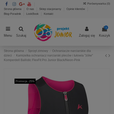
Porównywarka (
0
)
Strona główna
O nas
Sklep stacjonarny
Opinie klientów
Blog-Poradnik
LookBook
Kontakt
0
Menu
Szukaj
Zaloguj się
Koszyk
Strona główna
Sprzęt zimowy
Ochraniacze narciarskie dla
dzieci
Kamizelka ochraniacz narciarski pleców i tułowia "żółw"
Komperdell Ballistic FlexFit Pro Junior Black/Neon-Pink
Promocja -25%