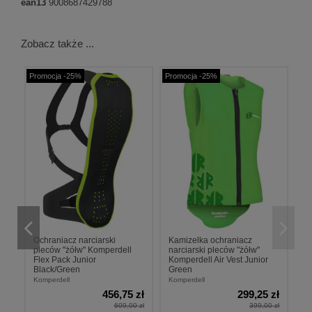
ean13
9008687429788
Zobacz także ...
Promocja -25%
Promocja -25%
Ochraniacz narciarski
Kamizelka ochraniacz
pleców "żółw" Komperdell
narciarski pleców "żółw"
Flex Pack Junior
Komperdell Air Vest Junior
Black/Green
Green
Komperdell
Komperdell
zł
456,75 zł
299,25 zł
 zł
609,00 zł
399,00 zł