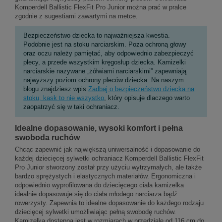
Komperdell Ballistic FlexFit Pro Junior można prać w pralce
zgodnie z sugestiami zawartymi na metce.
Bezpieczeństwo dziecka to najważniejsza kwestia.
Podobnie jest na stoku narciarskim. Poza ochroną głowy
oraz oczu należy pamiętać, aby odpowiednio zabezpieczyć
plecy, a przede wszystkim kręgosłup dziecka. Kamizelki
narciarskie nazywane „żółwiami narciarskimi” zapewniają
najwyższy poziom ochrony pleców dziecka. Na naszym
blogu znajdziesz wpis
Zadbaj o bezpieczeństwo dziecka na
stoku, kask to nie wszystko
, który opisuje dlaczego warto
zaopatrzyć się w taki ochraniacz.
Idealne dopasowanie, wysoki komfort i pełna
swoboda ruchów
Chcąc zapewnić jak największą uniwersalność i dopasowanie do
każdej dziecięcej sylwetki ochraniacz Komperdell Ballistic FlexFit
Pro Junior stworzony został przy użyciu wytrzymałych, ale także
bardzo sprężystych i elastycznych materiałów. Ergonomiczna i
odpowiednio wyprofilowana do dziecięcego ciała kamizelka
idealnie dopasowuje się do ciała młodego narciarza bądź
rowerzysty. Zapewnia to idealne dopasowanie do każdego rodzaju
dziecięcej sylwetki umożliwiając pełną swobodę ruchów.
Kamizelka dostępna jest w rozmiarach w przedziale od 116 cm do