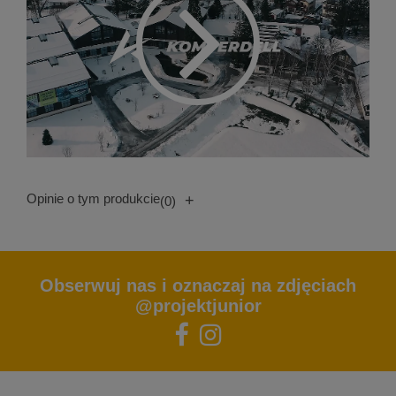
Opinie o tym produkcie
+
(0)
Obserwuj nas i oznaczaj na zdjęciach
@projektjunior