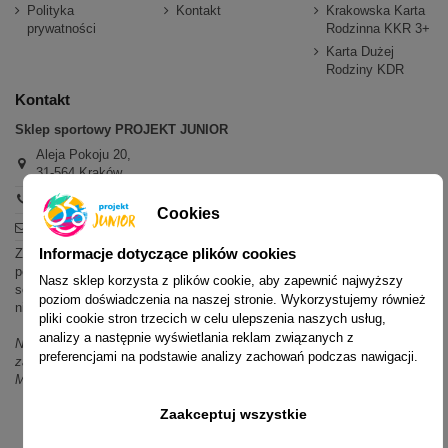
Polityka
Kontakt
Krakowska Karta
prywatności
Rodzinna KKR 3+
Karta Dużej
Rodziny KDR
Kontakt
Sklep sportowy PROJEKT JUNIOR
Aleja Pokoju 20,
31-564 Kraków
+48 600 779 897
Cookies
sklep@projektjunior.pl
Informacje dotyczące plików cookies
Zapraszamy do sklepu stacjonarnego:
poniedziałek - piątek: 11.00-19.00
Nasz sklep korzysta z plików cookie, aby zapewnić najwyższy
sobota: 10.00-14.00
poziom doświadczenia na naszej stronie. Wykorzystujemy również
niedziela (każda): nieczynne
pliki cookie stron trzecich w celu ulepszenia naszych usług,
analizy a następnie wyświetlania reklam związanych z
Nie odpowiadamy na wiadomości SMS. W sprawach dotyczących
preferencjami na podstawie analizy zachowań podczas nawigacji.
zamówień i oferty prosimy o kontakt mailowy, telefoniczny lub przez
Messenger.
Zaakceptuj wszystkie