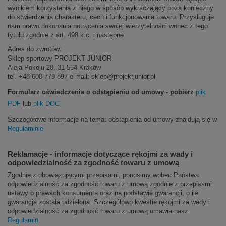
wynikiem korzystania z niego w sposób wykraczający poza konieczny
do stwierdzenia charakteru, cech i funkcjonowania towaru. Przysługuje
nam prawo dokonania potrącenia swojej wierzytelności wobec z tego
tytułu zgodnie z art. 498 k.c. i następne.
Adres do zwrotów:
Sklep sportowy PROJEKT JUNIOR
Aleja Pokoju 20, 31-564 Kraków
tel. +48 600 779 897 e-mail: sklep@projektjunior.pl
Formularz oświadczenia o odstąpieniu od umowy - pobierz
plik
PDF
lub
plik DOC
Szczegółowe informacje na temat odstąpienia od umowy znajdują się w
Regulaminie
Reklamacje - informacje dotyczące rękojmi za wady i
odpowiedzialność za zgodność towaru z umową
Zgodnie z obowiązującymi przepisami, ponosimy wobec Państwa
odpowiedzialność za zgodność towaru z umową zgodnie z przepisami
ustawy o prawach konsumenta oraz na podstawie gwarancji, o ile
gwarancja została udzielona. Szczegółowo kwestie rękojmi za wady i
odpowiedzialność za zgodność towaru z umową omawia nasz
Regulamin
.