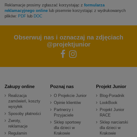
Reklamacje prosimy zgłaszać korzystając z
formularza
reklamacyjnego online
lub pisemnie korzystając z wydrukowanych
plików:
PDF
lub
DOC
Obserwuj nas i oznaczaj na zdjęciach
@projektjunior
Zakupy online
Poznaj nas
Projekt Junior
Realizacja
O Projekcie Junior
Blog-Poradnik
zamówień, koszty
Opinie klientów
LookBook
wysyłek
Partnerzy i
Projekt Junior
Sposoby płatności
Przyjaciele
RACE
Zwroty,
Sklep sportowy
Sklep narciarski
reklamacje
dla dzieci w
dla dzieci w
Regulamin
Krakowie
Krakowie