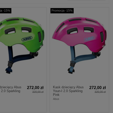
ja -15%
Promocja -15%
dziecięcy Abus
Kask dziecięcy Abus
272,00 zł
272,00 zł
 2.0 Sparkling
Youn-I 2.0 Sparkling
320,00 zł
320,00 zł
Pink
Abus