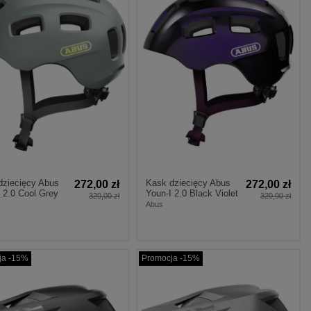
dziecięcy Abus
Kask dziecięcy Abus
272,00 zł
272,00 zł
 2.0 Cool Grey
Youn-I 2.0 Black Violet
320,00 zł
320,00 zł
Abus
ja -15%
Promocja -15%