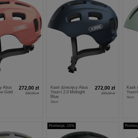
cy Abus
Kask dziecięcy Abus
Kask 
272,00 zł
272,00 zł
se Gold
Youn-I 2.0 Midnight
Youn-I
320,00 zł
320,00 zł
Blue
Abus
Abus
Promocja -15%
Promoc