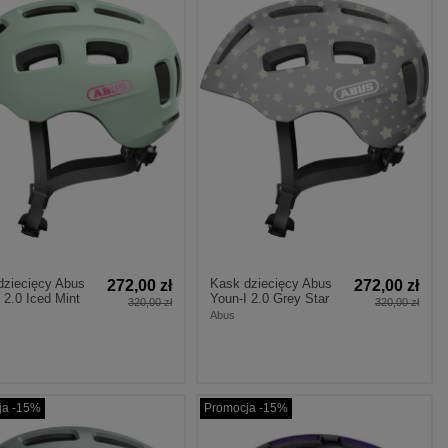
dziecięcy Abus
Kask dziecięcy Abus
272,00 zł
272,00 zł
 2.0 Iced Mint
Youn-I 2.0 Grey Star
320,00 zł
320,00 zł
Abus
ja -15%
Promocja -15%