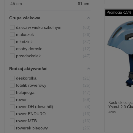
45
cm
61
cm
Promocja -15%
Grupa wiekowa
dzieci w wieku szkolnym
63
maluszek
26
młodzież
37
osoby dorosłe
12
przedszkolak
47
Rodzaj aktywności
deskorolka
21
fotelik rowerowy
26
hulajnoga
47
rower
59
Kask dziecię
rower DH (downhill)
4
Youn-I 2.0 Gla
Abus
rower ENDURO
16
rower MTB
16
rowerek biegowy
26