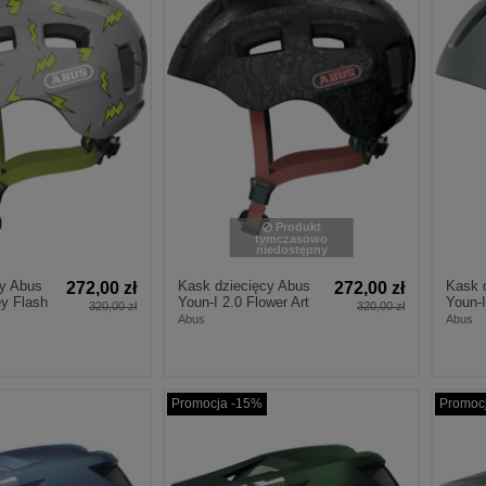
Produkt
tymczasowo
niedostępny
cy Abus
Kask dziecięcy Abus
Kask 
272,00 zł
272,00 zł
ey Flash
Youn-I 2.0 Flower Art
Youn-I
320,00 zł
320,00 zł
Abus
Abus
Promocja -15%
Promoc