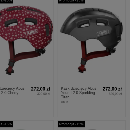
ja -15%
Promocja -15%
dziecięcy Abus
Kask dziecięcy Abus
272,00 zł
272,00 zł
 2.0 Cherry
Youn-I 2.0 Sparkling
320,00 zł
320,00 zł
Titan
Abus
ja -15%
Promocja -15%