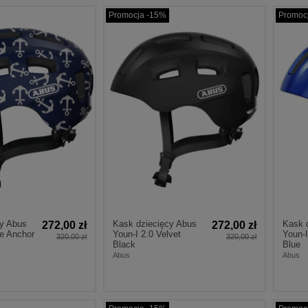
Promocja -15%
Promoc
cy Abus
Kask dziecięcy Abus
Kask 
272,00 zł
272,00 zł
ue Anchor
Youn-I 2.0 Velvet
Youn-I
320,00 zł
320,00 zł
Black
Blue
Abus
Abus