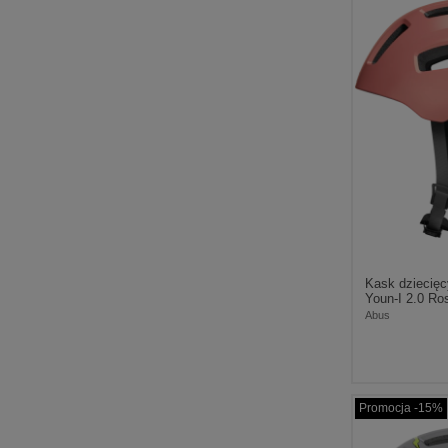
Kask dziecię
Youn-I 2.0 Ro
Abus
Promocja -15%