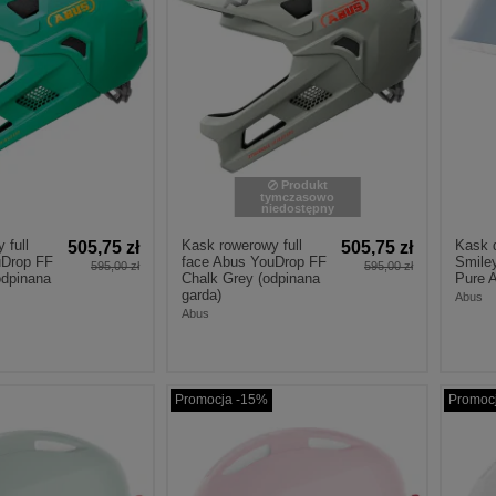
Produkt
tymczasowo
niedostępny
 full
Kask rowerowy full
Kask 
505,75 zł
505,75 zł
uDrop FF
face Abus YouDrop FF
Smile
595,00 zł
595,00 zł
odpinana
Chalk Grey (odpinana
Pure 
garda)
Abus
Abus
Promocja -15%
Promoc