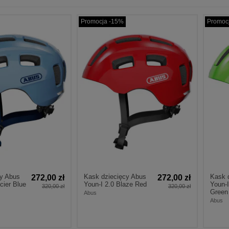
Promocja -15%
Promoc
cy Abus
Kask dziecięcy Abus
Kask 
272,00 zł
272,00 zł
cier Blue
Youn-I 2.0 Blaze Red
Youn-I
320,00 zł
320,00 zł
Green
Abus
Abus