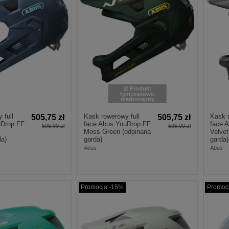
Produkt
tymczasowo
niedostępny
 full
Kask rowerowy full
Kask r
505,75 zł
505,75 zł
uDrop FF
face Abus YouDrop FF
face 
595,00 zł
595,00 zł
Moss Green (odpinana
Velvet
da)
garda)
garda)
Abus
Abus
Promocja -15%
Promoc