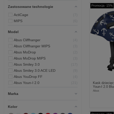
Promocja -15%
Zastosowane technologie
ActiCage
7
MIPS
6
Model
Abus Cliffhanger
4
Abus Cliffhanger MIPS
3
Abus MoDrop
2
Abus MoDrop MIPS
3
Abus Smiley 3.0
17
Abus Smiley 3.0 ACE LED
9
Abus YouDrop FF
4
Abus Youn-I 2.0
21
Kask dziecię
Youn-I 2.0 Bl
Abus
Marka
Kolor