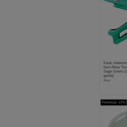
Kask rowerowy
face Abus Yo
Sage Green (
garda)
Abus
Promocja -15%