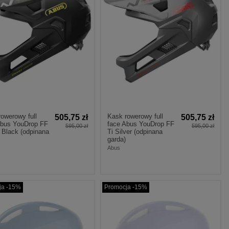
owerowy full
Kask rowerowy full
505,75 zł
505,75 zł
Abus YouDrop FF
face Abus YouDrop FF
595,00 zł
595,00 zł
 Black (odpinana
Ti Silver (odpinana
garda)
Abus
ja -15%
Promocja -15%