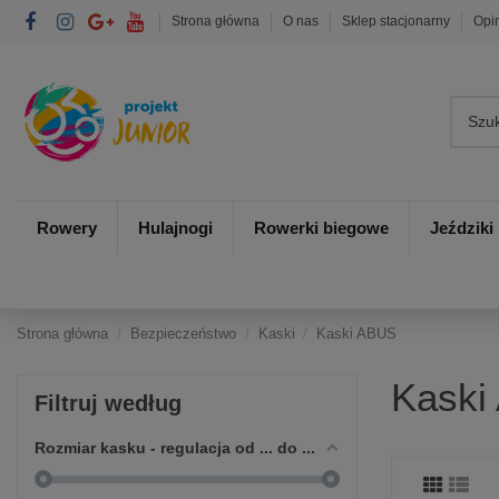
Strona główna
O nas
Sklep stacjonarny
Opi
Rowery
Hulajnogi
Rowerki biegowe
Jeździki
Strona główna
Bezpieczeństwo
Kaski
Kaski ABUS
Kaski
Filtruj według
Rozmiar kasku - regulacja od ... do ...