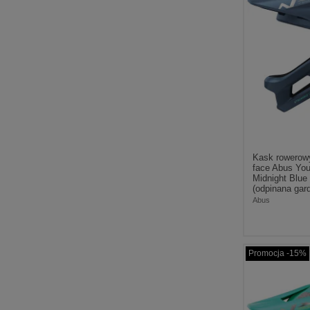
Kask rowerowy
face Abus Yo
Midnight Blue
(odpinana gar
Abus
Promocja -15%