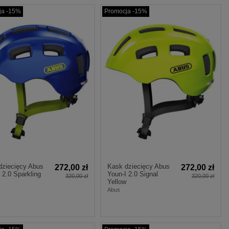
ja -15%
Promocja -15%
dziecięcy Abus
Kask dziecięcy Abus
272,00 zł
272,00 zł
 2.0 Sparkling
Youn-I 2.0 Signal
320,00 zł
320,00 zł
Yellow
Abus