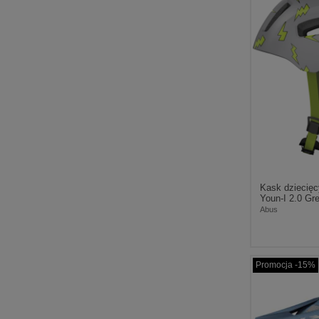
Kask dziecię
Youn-I 2.0 Gr
Abus
Promocja -15%