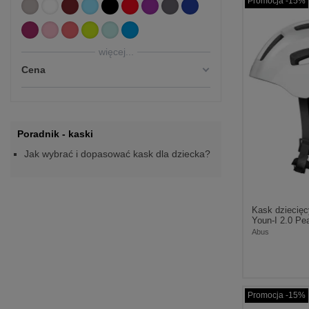
Promocja -15%
więcej...
Cena
Poradnik - kaski
Jak wybrać i dopasować kask dla dziecka?
Kask dziecię
Youn-I 2.0 Pea
Abus
Promocja -15%