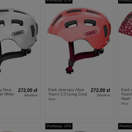
Promocja -15%
Promoc
cy Abus
Kask dziecięcy Abus
Kask 
272,00 zł
272,00 zł
rl White
Youn-I 2.0 Living Coral
Youn-I
320,00 zł
320,00 zł
Heart
Abus
Abus
Promocja -15%
Promoc