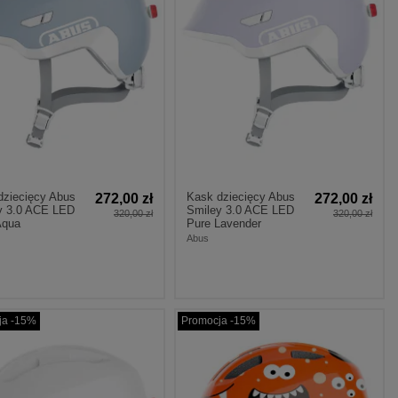
dziecięcy Abus
Kask dziecięcy Abus
272,00 zł
272,00 zł
y 3.0 ACE LED
Smiley 3.0 ACE LED
320,00 zł
320,00 zł
Aqua
Pure Lavender
Abus
ja -15%
Promocja -15%