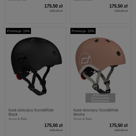
175,50 zł
175,50 zł
195,00 zł
195,00 zł
Promocja -10%
Promocja -10%
Produkt
tymczasowo
niedostępny
Kask dziecięcy Scoot&Ride
Kask dziecięcy Scoot&Ride
Black
Mocha
Scoot & Ride
Scoot & Ride
175,50 zł
175,50 zł
195,00 zł
195,00 zł