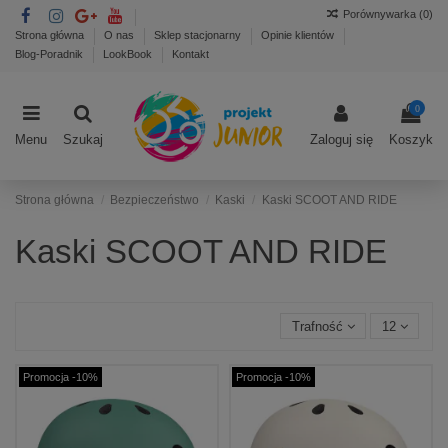
Porównywarka (
0
)
Strona główna
O nas
Sklep stacjonarny
Opinie klientów
Blog-Poradnik
LookBook
Kontakt
0
Menu
Szukaj
Zaloguj się
Koszyk
Strona główna
Bezpieczeństwo
Kaski
Kaski SCOOT AND RIDE
Kaski SCOOT AND RIDE
Trafność
12
Promocja -10%
Promocja -10%