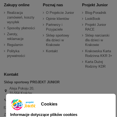
Zakupy online
Poznaj nas
Projekt Junior
Realizacja
O Projekcie Junior
Blog-Poradnik
zamówień, koszty
Opinie klientów
LookBook
wysyłek
Partnerzy i
Projekt Junior
Sposoby płatności
Przyjaciele
RACE
Zwroty,
Sklep sportowy
Sklep narciarski
reklamacje
dla dzieci w
dla dzieci w
Regulamin
Krakowie
Krakowie
Polityka
Kontakt
Krakowska Karta
prywatności
Rodzinna KKR 3+
Karta Dużej
Rodziny KDR
Kontakt
Sklep sportowy PROJEKT JUNIOR
Aleja Pokoju 20,
31-564 Kraków
+48 600 779 897
Cookies
sklep@projektjunior.pl
Informacje dotyczące plików cookies
Zapraszamy do sklepu stacjonarnego: