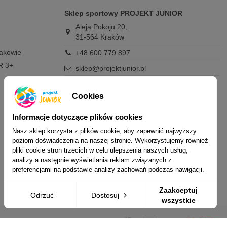
Sklep sportowy PROJEKT JUNIOR
Aleja Pokoju 20,
31-564 Kraków
rakowie
+48 600 779 897
R 3+
sklep@projektjunior.pl
Zapraszamy do sklepu stacjonarnego:
poniedziałek - piątek: 11.00-19.00
Cookies
sobota: 10.00-14.00
niedziela (każda): nieczynne
Informacje dotyczące plików cookies
Nasz sklep korzysta z plików cookie, aby zapewnić najwyższy
Nie odpowiadamy na wiadomości SMS. W
poziom doświadczenia na naszej stronie. Wykorzystujemy również
sprawach dotyczących zamówień i oferty
pliki cookie stron trzecich w celu ulepszenia naszych usług,
prosimy o kontakt mailowy, telefoniczny lub
analizy a następnie wyświetlania reklam związanych z
przez Messenger.
preferencjami na podstawie analizy zachowań podczas nawigacji.
Zaakceptuj
Odrzuć
Dostosuj
wszystkie