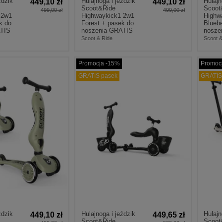
ździk
Hulajnoga i jeździk
Hulajn
449,10 zł
449,10 zł
Scoot&Ride
Scoot
499,00 zł
499,00 zł
 2w1
Highwaykick1 2w1
Highw
k do
Forest + pasek do
Blueb
ATIS
noszenia GRATIS
nosze
Scoot & Ride
Scoot &
Promocja -15%
Promoc
GRATIS pasek
GRATIS
ździk
Hulajnoga i jeździk
Hulaj
449,10 zł
449,65 zł
Scoot&Ride
Scoot