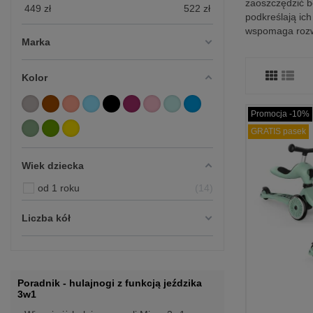
zaoszczędzić b
449
zł
522
zł
podkreślają ich
wspomaga rozwó
Marka
Kolor
Promocja -10%
GRATIS pasek
Wiek dziecka
od 1 roku
14
Liczba kół
Poradnik - hulajnogi z funkcją jeździka
3w1