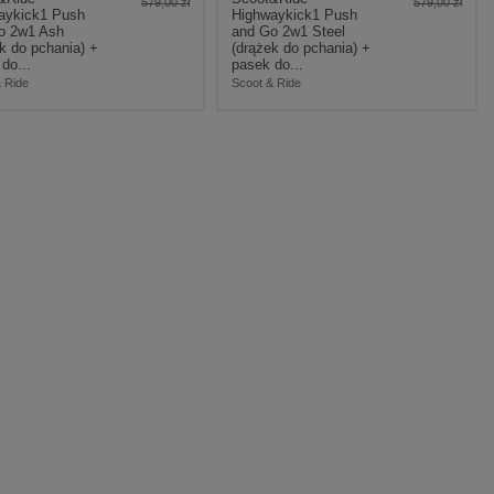
579,00 zł
579,00 zł
aykick1 Push
Highwaykick1 Push
o 2w1 Ash
and Go 2w1 Steel
k do pchania) +
(drążek do pchania) +
do...
pasek do...
 Ride
Scoot & Ride