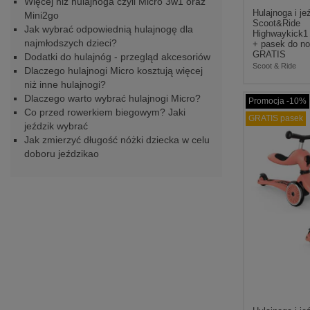
Więcej niż hulajnoga czyli Micro 3w1 oraz
Hulajnoga i je
Mini2go
Scoot&Ride
Jak wybrać odpowiednią hulajnogę dla
Highwaykick1
najmłodszych dzieci?
+ pasek do no
GRATIS
Dodatki do hulajnóg - przegląd akcesoriów
Scoot & Ride
Dlaczego hulajnogi Micro kosztują więcej
niż inne hulajnogi?
Dlaczego warto wybrać hulajnogi Micro?
Promocja -10%
Co przed rowerkiem biegowym? Jaki
GRATIS pasek
jeździk wybrać
Jak zmierzyć długość nóżki dziecka w celu
doboru jeździkao