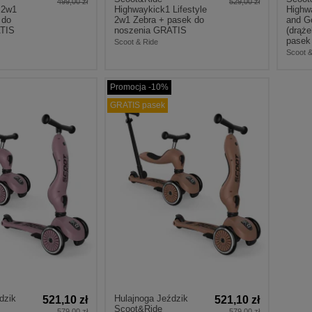
499,00 zł
529,00 zł
 2w1
Highwaykick1 Lifestyle
Highw
 do
2w1 Zebra + pasek do
and G
ATIS
noszenia GRATIS
(drąże
pasek 
Scoot & Ride
Scoot &
Promocja -10%
GRATIS pasek
dzik
Hulajnoga Jeździk
521,10 zł
521,10 zł
Scoot&Ride
579,00 zł
579,00 zł