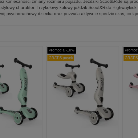
ez konieczności zmiany rozmiaru pojazdu. Jeździki Scoot&Ride są prod
 stylowy charakter. Trzykołowy kołowy jeździk Scoot&Ride Highwaykick 1
j psychoruchowy dziecka oraz pozwala aktywnie spędzić czas, co łą
Promocja -10%
Promoc
GRATIS pasek
GRATIS