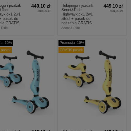
oga i jeździk
Hulajnoga i jeździk
449,10 zł
449,10 zł
&Ride
Scoot&Ride
499,00 zł
499,00 zł
aykick1 2w1
Highwaykick1 2w1
+ pasek do
Steel + pasek do
nia GRATIS
noszenia GRATIS
 Ride
Scoot & Ride
ja -10%
Promocja -10%
 pasek
GRATIS pasek