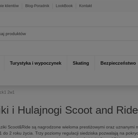
nie klientów
Blog-Poradnik
LookBook
Kontakt
Turystyka i wypoczynek
Skating
Bezpieczeństwo
ick1 2w1
iki i Hulajnogi Scoot and Ri
dziki Scoot&Ride są nagrodzone wieloma prestiżowymi oraz uznanymi 
1 do 2 roku życia. Trzy poziomy regulacji siedziska pozwalają na pokr