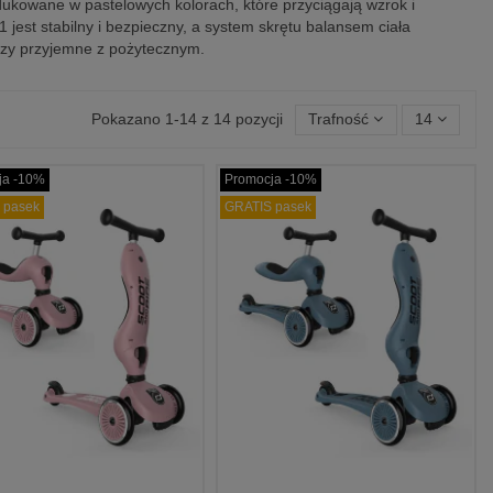
ukowane w pastelowych kolorach, które przyciągają wzrok i
 jest stabilny i bezpieczny, a system skrętu balansem ciała
czy przyjemne z pożytecznym.
Pokazano 1-14 z 14 pozycji
Trafność
14
ja -10%
Promocja -10%
 pasek
GRATIS pasek