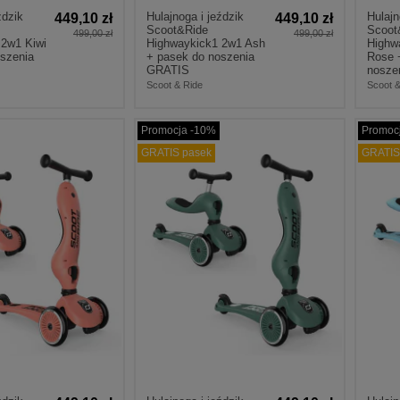
ździk
Hulajnoga i jeździk
Hulajn
449,10 zł
449,10 zł
Scoot&Ride
Scoot
499,00 zł
499,00 zł
 2w1 Kiwi
Highwaykick1 2w1 Ash
Highw
szenia
+ pasek do noszenia
Rose 
GRATIS
nosze
Scoot & Ride
Scoot &
Promocja -10%
Promoc
GRATIS pasek
GRATIS