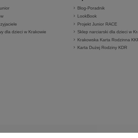
unior
Blog-Poradnik
ów
LookBook
rzyjaciele
Projekt Junior RACE
y dla dzieci w Krakowie
Sklep narciarski dla dzieci w K
Krakowska Karta Rodzinna KK
Karta Dużej Rodziny KDR