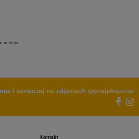
elementów
nas i oznaczaj na zdjęciach @projektjunior
Kontakt