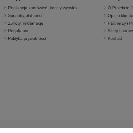
Realizacja zamówień, koszty wysyłek
O Projekcie J
Sposoby płatności
Opinie klient
Zwroty, reklamacje
Partnerzy i P
Regulamin
Sklep sportow
Polityka prywatności
Kontakt
© 2014-2023 Projekt Junior Aleja Pokoju 20, 31-564 Kraków