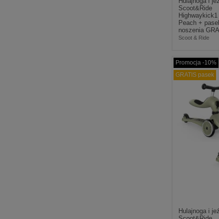
Hulajnoga i je
Scoot&Ride
Highwaykick1
Peach + pase
noszenia GR
Scoot & Ride
Promocja -10%
GRATIS pasek
Hulajnoga i je
Scoot&Ride