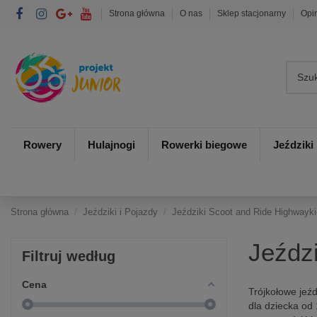
Strona główna
O nas
Sklep stacjonarny
Opi
Rowery
Hulajnogi
Rowerki biegowe
Jeździki
Strona główna
Jeździki i Pojazdy
Jeździki Scoot and Ride Highwayk
Jeźdz
Filtruj według
Cena
Trójkołowe jeź
dla dziecka od 