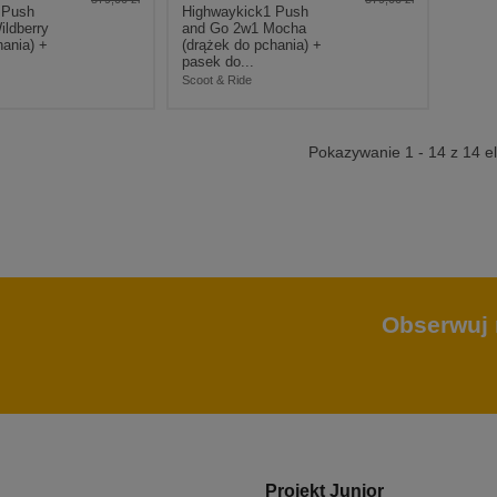
 Push
Highwaykick1 Push
ldberry
and Go 2w1 Mocha
hania) +
(drążek do pchania) +
pasek do...
Scoot & Ride
Pokazywanie 1 - 14 z 14 
Obserwuj 
Projekt Junior