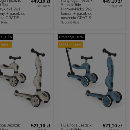
oga i jeździk
Hulajnoga i jeździk
449,10 zł
449,10 zł
&Ride
Scoot&Ride
499,00 zł
499,00 zł
aykick1 2w1
Highwaykick1 2w1
erry + pasek do
Lemon + pasek do
nia GRATIS
noszenia GRATIS
 Ride
Scoot & Ride
ja -10%
Promocja -10%
 pasek
GRATIS pasek
noga Jeździk
Hulajnoga Jeździk
521,10 zł
521,10 zł
&Ride
Scoot&Ride