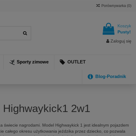
Porównywarka (
0
)
Koszyk
Pusty!
Zaloguj się
Sporty zimowe
OUTLET
Blog-Poradnik
de Highwaykick1 2w1
na świecie nagrodami. Model Highwaykick 1 jest idealnym pojazdem
ycie całego okresu użytkowania jeździka przez dziecko, co pozwala