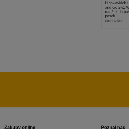
Highwaykick1
and Go 2w1 Wi
(drążek do pc
pasek...
Scoot & Ride
Zakupy online
Poznaj nas