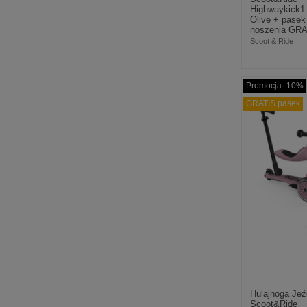
Highwaykick1
Olive + pasek
noszenia GR
Scoot & Ride
Promocja -10%
GRATIS pasek
Hulajnoga Jeź
Scoot&Ride