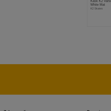
Kask K2 Varsi
White Mat
K2 Skates