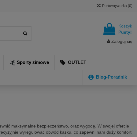
Porównywarka (
0
)
Koszyk
Pusty!
Zaloguj się
Sporty zimowe
OUTLET
Blog-Poradnik
pewnić maksymalne bezpieczeństwo, oraz wygodę. W swojej ofercie
 precyzyjnie wyregulować obwód kasku, co zapewni nam duży komfort