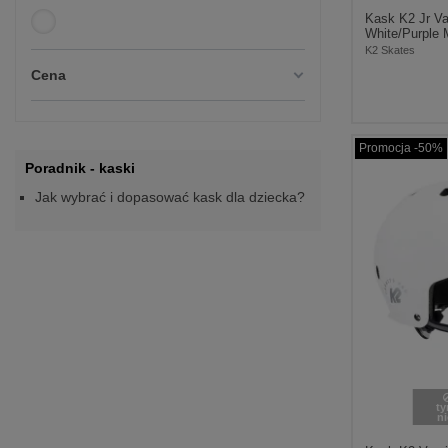
Kask K2 Jr Va
White/Purple 
K2 Skates
Cena
Promocja -50%
Poradnik - kaski
Jak wybrać i dopasować kask dla dziecka?
t
n