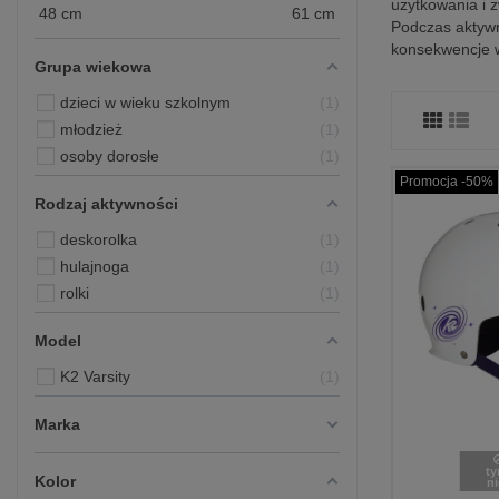
użytkowania i 
48
cm
61
cm
Podczas aktywn
konsekwencje 
Grupa wiekowa
dzieci w wieku szkolnym
1
młodzież
1
osoby dorosłe
1
Promocja -50%
Rodzaj aktywności
deskorolka
1
hulajnoga
1
rolki
1
Model
K2 Varsity
1
Marka
t
Kolor
n