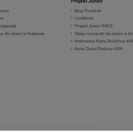
Projekt Junior
unior
Blog-Poradnik
ów
LookBook
rzyjaciele
Projekt Junior RACE
y dla dzieci w Krakowie
Sklep narciarski dla dzieci w K
Krakowska Karta Rodzinna KK
Karta Dużej Rodziny KDR