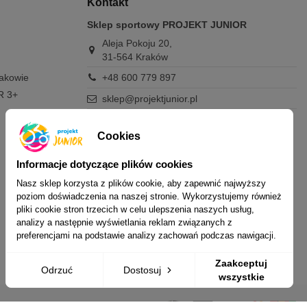
Kontakt
Sklep sportowy PROJEKT JUNIOR
Aleja Pokoju 20,
31-564 Kraków
rakowie
+48 600 779 897
R 3+
sklep@projektjunior.pl
Zapraszamy do sklepu stacjonarnego:
poniedziałek - piątek: 11.00-19.00
Cookies
sobota: 10.00-14.00
niedziela (każda): nieczynne
Informacje dotyczące plików cookies
Nasz sklep korzysta z plików cookie, aby zapewnić najwyższy
Nie odpowiadamy na wiadomości SMS. W
poziom doświadczenia na naszej stronie. Wykorzystujemy również
sprawach dotyczących zamówień i oferty
pliki cookie stron trzecich w celu ulepszenia naszych usług,
prosimy o kontakt mailowy, telefoniczny lub
analizy a następnie wyświetlania reklam związanych z
przez Messenger.
preferencjami na podstawie analizy zachowań podczas nawigacji.
Zaakceptuj
Odrzuć
Dostosuj
wszystkie