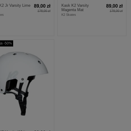
2 Jr Varsity Lime
Kask K2 Varsity
89,00 zł
89,00 zł
Magenta Mat
178,00 zł
178,00 zł
tes
K2 Skates
ja -50%