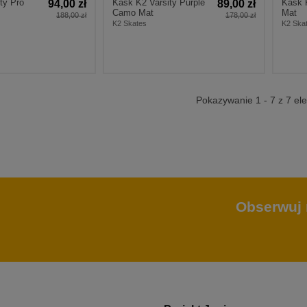
ty Pro
Kask K2 Varsity Purple
Kask 
94,00 zł
89,00 zł
Camo Mat
Mat
188,00 zł
178,00 zł
K2 Skates
K2 Ska
Pokazywanie 1 - 7 z 7 e
Obserwuj 