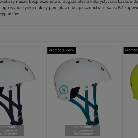
zwiększy nasze bezpieczeństwo. Bogata oferta kolorystyczna kasków 
ego wypoczynku należy pamiętać o bezpieczeństwie. Kaski K2 zapewni
wypadków.
Promocja -50%
Promoc
Produkt
Produkt
ymczasowo
tymczasowo
iedostępny
niedostępny