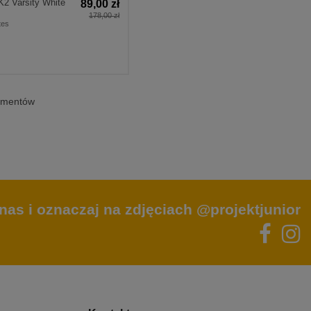
K2 Varsity White
89,00 zł
178,00 zł
tes
lementów
nas i oznaczaj na zdjęciach @projektjunior