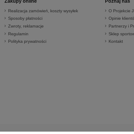
Zakupy online
Poznaj nas
Realizacja zamówień, koszty wysyłek
O Projekcie J
Sposoby płatności
Opinie klient
Zwroty, reklamacje
Partnerzy i P
Regulamin
Sklep sportow
Polityka prywatności
Kontakt
© 2014-2023 Projekt Junior Aleja Pokoju 20, 31-564 Kraków