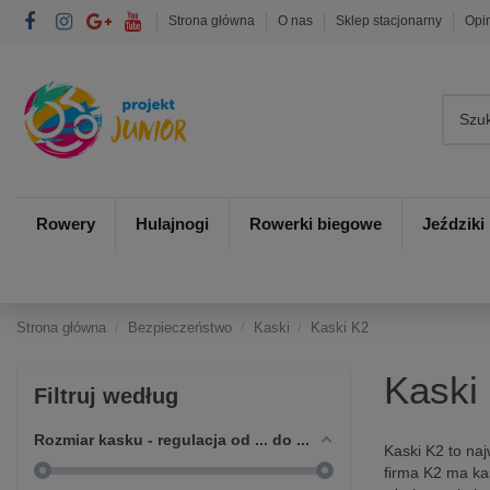
Strona główna
O nas
Sklep stacjonarny
Opi
Rowery
Hulajnogi
Rowerki biegowe
Jeździki
Strona główna
Bezpieczeństwo
Kaski
Kaski K2
Kaski
Filtruj według
Rozmiar kasku - regulacja od ... do ...
Kaski K2 to na
firma K2 ma ka