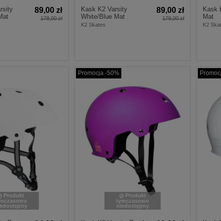
rsity
Kask K2 Varsity
Kask K
89,00 zł
89,00 zł
Mat
White/Blue Mat
Mat
178,00 zł
178,00 zł
K2 Skates
K2 Ska
Promocja -50%
Promoc
Produkt
Produkt
ymczasowo
tymczasowo
iedostępny
niedostępny