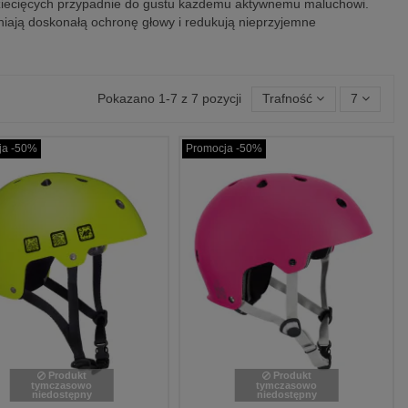
dziecięcych przypadnie do gustu każdemu aktywnemu maluchowi.
ają doskonałą ochronę głowy i redukują nieprzyjemne
Pokazano 1-7 z 7 pozycji
Trafność
7
ja -50%
Promocja -50%
Produkt
Produkt
tymczasowo
tymczasowo
niedostępny
niedostępny