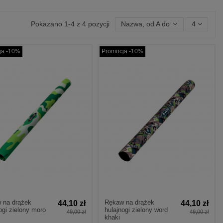
Pokazano 1-4 z 4 pozycji
Nazwa, od A do Z
4
ja -10%
Promocja -10%
 na drążek
Rękaw na drążek
44,10 zł
44,10 zł
ogi zielony moro
hulajnogi zielony word
49,00 zł
49,00 zł
khaki