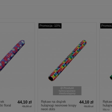
Promocja -10%
Promoc
Produkt
tymczasowo
niedostępny
żek
Rękaw na drążek
Rękaw
44,10 zł
44,10 zł
ki floral
hulajnogi neonowe kropy
hulajn
49,00 zł
49,00 zł
neon dots
Micro