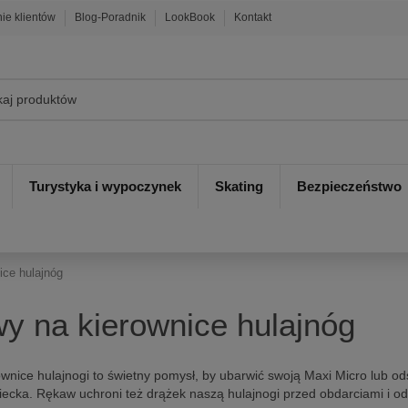
nie klientów
Blog-Poradnik
LookBook
Kontakt
Turystyka i wypoczynek
Skating
Bezpieczeństwo
ice hulajnóg
y na kierownice hulajnóg
nice hulajnogi to świetny pomysł, by ubarwić swoją Maxi Micro lub odśw
iecka. Rękaw uchroni też drążek naszą hulajnogi przed obdarciami i o