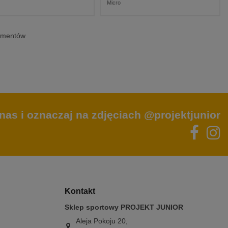
Micro
lementów
nas i oznaczaj na zdjęciach @projektjunior
Kontakt
Sklep sportowy PROJEKT JUNIOR
Aleja Pokoju 20,