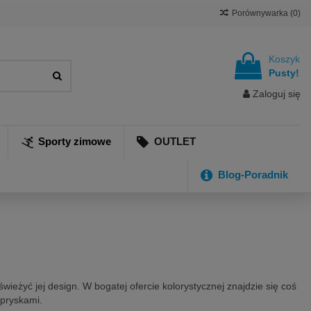
Porównywarka (
0
)
Koszyk
Pusty!
Zaloguj się
Sporty zimowe
OUTLET
Blog-Poradnik
ieżyć jej design. W bogatej ofercie kolorystycznej znajdzie się coś
dpryskami.