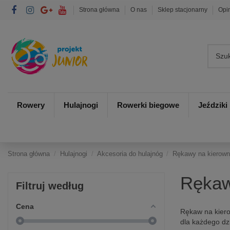
Strona główna
O nas
Sklep stacjonarny
Opi
Rowery
Hulajnogi
Rowerki biegowe
Jeździki
Strona główna
Hulajnogi
Akcesoria do hulajnóg
Rękawy na kierown
Rękaw
Filtruj według
Cena
Rękaw na kierow
dla każdego dz