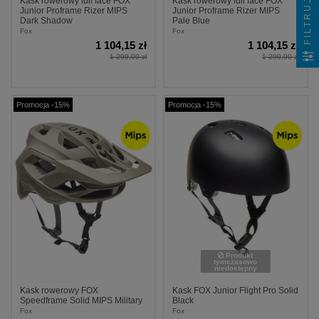
Kask rowerowy full face FOX
Kask rowerowy full face FOX
FILTRUJ
Junior Proframe Rizer MIPS
Junior Proframe Rizer MIPS
Dark Shadow
Pale Blue
Fox
Fox
1 104,15 zł
1 104,15 zł
1 299,00 zł
1 299,00 zł
Promocja -15%
Promocja -15%
Produkt
tymczasowo
niedostępny
Kask rowerowy FOX
Kask FOX Junior Flight Pro Solid
Speedframe Solid MIPS Military
Black
Fox
Fox