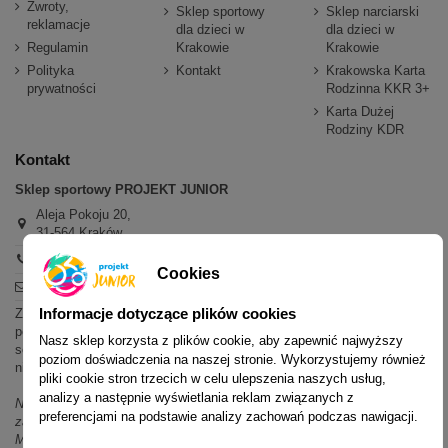
Zwroty,
Sklep sportowy
Sklep narciarski
reklamacje
dla dzieci w
dla dzieci w
Regulamin
Krakowie
Krakowie
Polityka
Kontakt
Krakowska Karta
prywatności
Rodzinna KKR 3+
Karta Dużej
Rodziny KDR
Kontakt
Sklep sportowy PROJEKT JUNIOR
Aleja Pokoju 20,
31-564 Kraków
+48 600 779 897
Cookies
sklep@projektjunior.pl
Informacje dotyczące plików cookies
Zapraszamy do sklepu stacjonarnego:
poniedziałek - piątek: 11.00-19.00
Nasz sklep korzysta z plików cookie, aby zapewnić najwyższy
sobota: 10.00-14.00
poziom doświadczenia na naszej stronie. Wykorzystujemy również
niedziela (każda): nieczynne
pliki cookie stron trzecich w celu ulepszenia naszych usług,
analizy a następnie wyświetlania reklam związanych z
Nie odpowiadamy na wiadomości SMS. W sprawach dotyczących
preferencjami na podstawie analizy zachowań podczas nawigacji.
zamówień i oferty prosimy o kontakt mailowy, telefoniczny lub przez
Messenger.