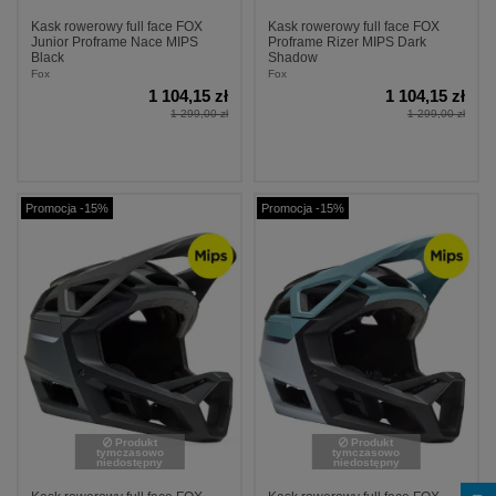
Kask rowerowy full face FOX
Kask rowerowy full face FOX
Junior Proframe Nace MIPS
Proframe Rizer MIPS Dark
Black
Shadow
Fox
Fox
1 104,15 zł
1 104,15 zł
1 299,00 zł
1 299,00 zł
Promocja -15%
Promocja -15%
Produkt
Produkt
tymczasowo
tymczasowo
niedostępny
niedostępny