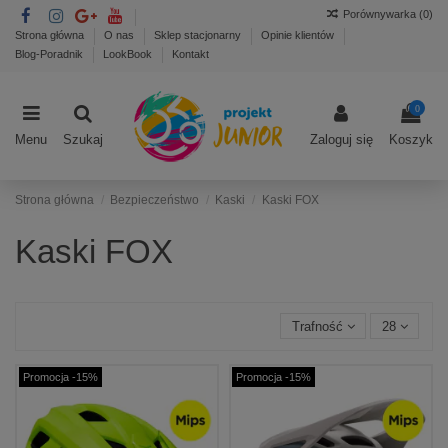
Porównywarka (
0
)
Strona główna
O nas
Sklep stacjonarny
Opinie klientów
Blog-Poradnik
LookBook
Kontakt
0
Menu
Szukaj
Zaloguj się
Koszyk
Strona główna
Bezpieczeństwo
Kaski
Kaski FOX
Kaski FOX
Trafność
28
Promocja -15%
Promocja -15%