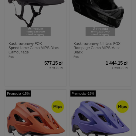
Produkt
Produkt
tymczasowo
tymczasowo
niedostępny
niedostępny
Kask rowerowy FOX
Kask rowerowy full face FOX
Speedframe Camo MIPS Black
Rampage Comp MIPS Matte
Camouflage
Black
Fox
Fox
577,15 zł
1 444,15 zł
679,00 zł
1 699,00 zł
Promocja -15%
Promocja -15%