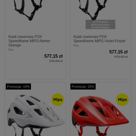
Produkt
tymczasowo
niedostępny
Kask rowerowy FOX
Kask rowerowy FOX
Speedframe MIPS Atomic
Speedframe MIPS Violet Purple
Orange
Fox
Fox
577,15 zł
577,15 zł
679,00 zł
679,00 zł
Promocja -15%
Promocja -15%