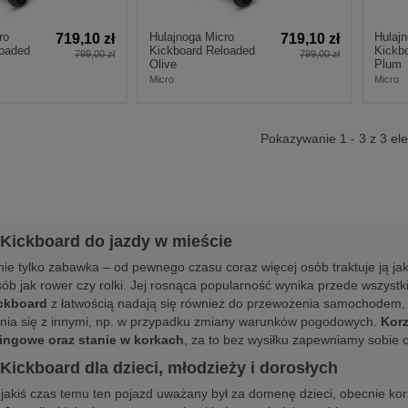
ro
Hulajnoga Micro
Hulaj
719,10 zł
719,10 zł
loaded
Kickboard Reloaded
Kickb
799,00 zł
799,00 zł
Olive
Plum
Micro
Micro
Pokazywanie 1 - 3 z 3 e
 Kickboard do jazdy w mieście
nie tylko zabawka – od pewnego czasu coraz więcej osób traktuje ją ja
b jak rower czy rolki. Jej rosnąca popularność wynika przede wszystki
ickboard
z łatwością nadają się również do przewożenia samochodem,
nia się z innymi, np. w przypadku zmiany warunków pogodowych.
Korz
ingowe oraz stanie w korkach
, za to bez wysiłku zapewniamy sobie
Kickboard dla dzieci, młodzieży i dorosłych
jakiś czas temu ten pojazd uważany był za domenę dzieci, obecnie kor