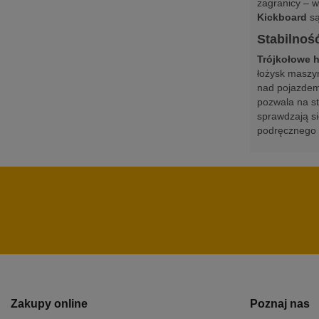
zagranicy – w
Kickboard
są
Stabilnoś
Trójkołowe 
łożysk maszy
nad pojazdem,
pozwala na st
sprawdzają si
podręcznego d
Zakupy online
Poznaj nas