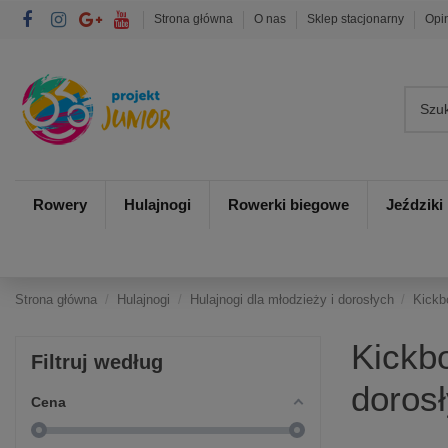
Strona główna
O nas
Sklep stacjonarny
Opi
Rowery
Hulajnogi
Rowerki biegowe
Jeździki
Strona główna
Hulajnogi
Hulajnogi dla młodzieży i dorosłych
Kickb
Kickbo
Filtruj według
doros
Cena