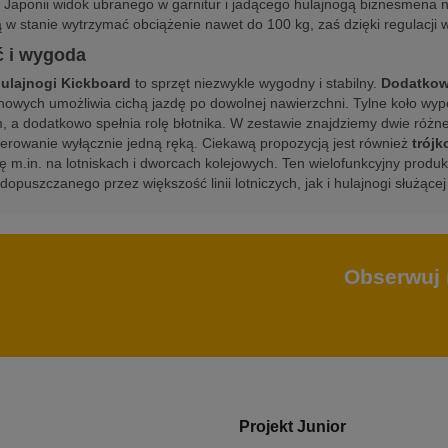
 Japonii widok ubranego w garnitur i jadącego hulajnogą biznesmena 
 w stanie wytrzymać obciążenie nawet do 100 kg, zaś dzięki regulacji 
ć i wygoda
hulajnogi Kickboard
to sprzęt niezwykle wygodny i stabilny.
Dodatkow
nowych umożliwia cichą jazdę po dowolnej nawierzchni. Tylne koło wy
 a dodatkowo spełnia rolę błotnika. W zestawie znajdziemy dwie różne ki
erowanie wyłącznie jedną ręką. Ciekawą propozycją jest również
trójk
ę m.in. na lotniskach i dworcach kolejowych. Ten wielofunkcyjny produk
opuszczanego przez większość linii lotniczych, jak i hulajnogi służąc
Obserwuj 
Projekt Junior