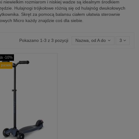
ęki niewielkim rozmiarom i niskiej wadze są idealnym środkiem
zędzie. Hulajnogi trójkołowe różnią się od hulajnóg dwukołowych
użytkownika. Skręt za pomocą balansu ciałem ułatwia sterownie
owych Micro każdy znajdzie coś dla siebie.
Pokazano 1-3 z 3 pozycji
Nazwa, od A do Z
3
ja -10%
 pasek