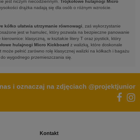
nie jest niczym niecodziennym.
Trójkołowe hulajnogi Micro
wysokości drążka nadają się dla osób o różnym wzroście.
e kółko ułatwia utrzymanie równowagi
, zaś wykorzystanie
posażone jest w hamulec, który pozwala na bezpieczne panowanie
erownice: klasyczną, w kształcie litery T oraz joystick, który
ołowe hulajnogi Micro Kickboard
z walizką, które doskonale
t może pełnić zarówno rolę klasycznej walizki na kółkach i bagażu
ej do wygodnego przemieszczania się.
nas i oznaczaj na zdjęciach @projektjunior
Kontakt