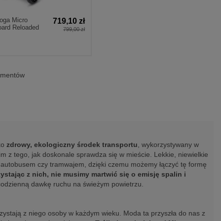
noga Micro
719,10 zł
oard Reloaded
799,00 zł
lementów
ko
zdrowy, ekologiczny środek transportu
, wykorzystywany w
m z tego, jak doskonale sprawdza się w mieście. Lekkie, niewielkie
 autobusem czy tramwajem, dzięki czemu możemy łączyć tę formę
ystając z nich, nie musimy martwić się o emisję spalin i
 codzienną dawkę ruchu na świeżym powietrzu.
zystają z niego osoby w każdym wieku. Moda ta przyszła do nas z