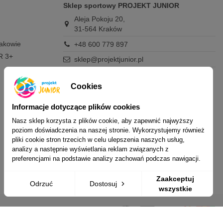
Sklep sportowy PROJEKT JUNIOR
Aleja Pokoju 20,
31-564 Kraków
rakowie
+48 600 779 897
R 3+
sklep@projektjunior.pl
Zapraszamy do sklepu stacjonarnego:
poniedziałek - piątek: 11.00-19.00
Cookies
sobota: 10.00-14.00
niedziela (każda): nieczynne
Informacje dotyczące plików cookies
Nasz sklep korzysta z plików cookie, aby zapewnić najwyższy
Nie odpowiadamy na wiadomości SMS. W
poziom doświadczenia na naszej stronie. Wykorzystujemy również
sprawach dotyczących zamówień i oferty
pliki cookie stron trzecich w celu ulepszenia naszych usług,
prosimy o kontakt mailowy, telefoniczny lub
analizy a następnie wyświetlania reklam związanych z
przez Messenger.
preferencjami na podstawie analizy zachowań podczas nawigacji.
Zaakceptuj
Odrzuć
Dostosuj
wszystkie