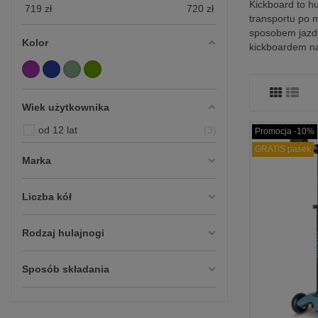
Kickboard to hu
719
zł
720
zł
transportu po m
sposobem jazdy,
Kolor
kickboardem naw
Wiek użytkownika
od 12 lat
3
Promocja -10%
GRATIS pasek
Marka
Liczba kół
Rodzaj hulajnogi
Sposób składania