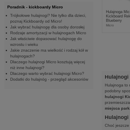
Poradnik - kickboardy Micro
Hulajnoga Mic
Trójkołowe hulajnogi? Nie tylko dla dzieci,
Kickboard Re
Blueberry
poznaj Kickboardy od Micro!
Micro
Jak wybrać hulajnogę dla osoby dorosłej
Rodzaje amortyzacji w hulajnogach Micro
Jak właściwie dopasować hulajnogę do
wzrostu i wieku
Jakie znaczenie ma wielkość i rodzaj kół w
hulajnogach?
Dlaczego hulajnogi Micro kosztują więcej
niż inne hulajnogi?
Dlaczego warto wybrać hulajnogi Micro?
Hulajnogi
Dodatki do hulajnóg - przegląd akcesoriów
Hulajnoga to 
podobny sposó
hulajnogi K
przemieszcza
miejsca park
Hulajnogi 
Choć jeszcze 