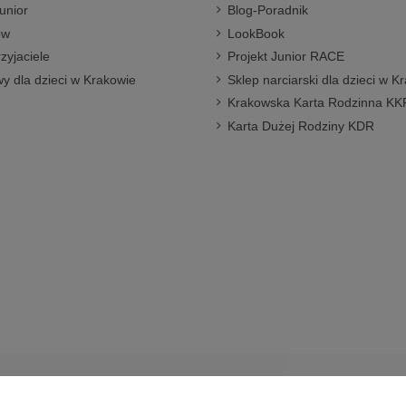
unior
Blog-Poradnik
ów
LookBook
rzyjaciele
Projekt Junior RACE
y dla dzieci w Krakowie
Sklep narciarski dla dzieci w K
Krakowska Karta Rodzinna KK
Karta Dużej Rodziny KDR