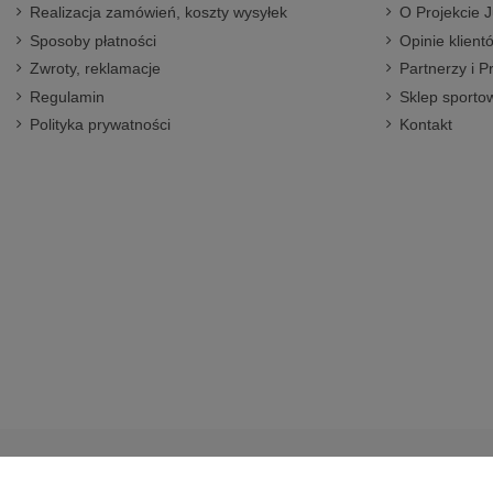
Realizacja zamówień, koszty wysyłek
O Projekcie J
Sposoby płatności
Opinie klient
Zwroty, reklamacje
Partnerzy i P
Regulamin
Sklep sportow
Polityka prywatności
Kontakt
© 2014-2023 Projekt Junior Aleja Pokoju 20, 31-564 Kraków