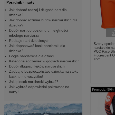
Poradnik - narty
Jak dobrać rodzaj i długość nart dla
dziecka?
Jak dobrać rozmiar butów narciarskich dla
dziecka?
Dobór nart do poziomu umiejętności
t
młodego narciarza
n
Rodzaje nart dziecięcych
Szorty spoden
Jak dopasować kask narciarski dla
narciarskie n
dziecka?
POC Race Sho
Fluorescent O
Gogle narciarskie dla dzieci
POC
Kategorie soczewek w goglach narciarskich
Dobór długości kijków narciarskich
Zadbaj o bezpieczeństwo dziecka na stoku,
kask to nie wszystko!
Jaki plecak narciarski wybrać?
Jak wybrać odpowiedni pokrowiec na
Promocja -50%
narty?