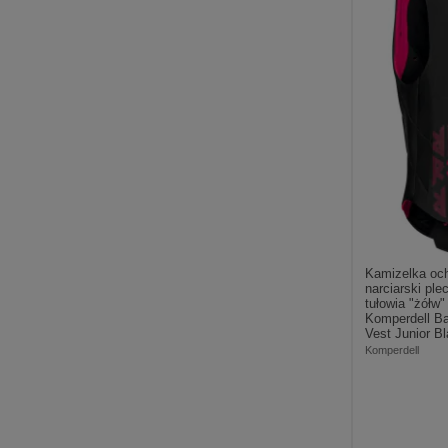
Kamizelka oc
narciarski ple
tułowia "żółw"
Komperdell Bal
Vest Junior B
Komperdell