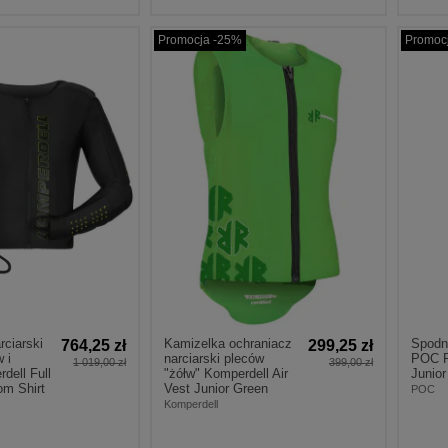
Promocja -25%
Promoc
rciarski
Kamizelka ochraniacz
Spodni
764,25 zł
299,25 zł
 i
narciarski pleców
POC R
1 019,00 zł
399,00 zł
dell Full
"żółw" Komperdell Air
Junio
om Shirt
Vest Junior Green
POC
Komperdell