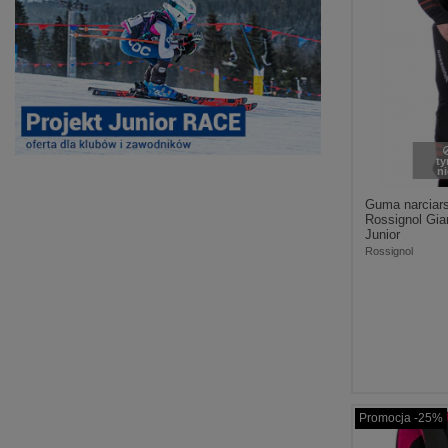
t
n
Guma narciar
Rossignol Gia
Junior
Rossignol
Promocja -25%