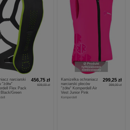
Produkt
tymczasowo
niedostępny
iacz narciarski
Kamizelka ochraniacz
456,75 zł
299,25 zł
 "żółw"
narciarski pleców
609,00 zł
399,00 zł
rdell Flex Pack
"żółw" Komperdell Air
 Black/Green
Vest Junior Pink
dell
Komperdell