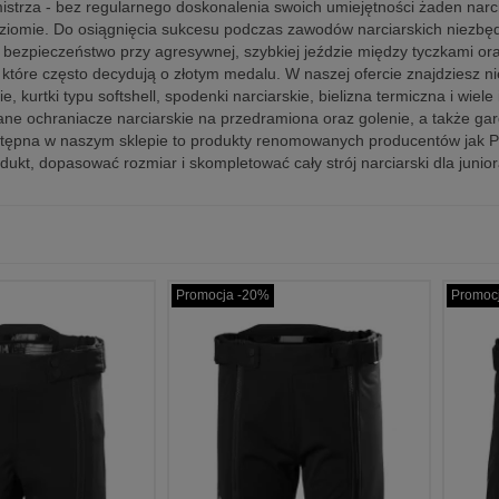
mistrza - bez regularnego doskonalenia swoich umiejętności żaden narci
iomie. Do osiągnięcia sukcesu podczas zawodów narciarskich niezbędn
 bezpieczeństwo przy agresywnej, szybkiej jeździe między tyczkami o
które często decydują o złotym medalu. W naszej ofercie znajdziesz nie
e, kurtki typu softshell, spodenki narciarskie, bielizna termiczna i wie
ne ochraniacze narciarskie na przedramiona oraz golenie, a także gard
stępna w naszym sklepie to produkty renomowanych producentów jak P
dukt, dopasować rozmiar i skompletować cały strój narciarski dla junio
Promocja -20%
Promoc