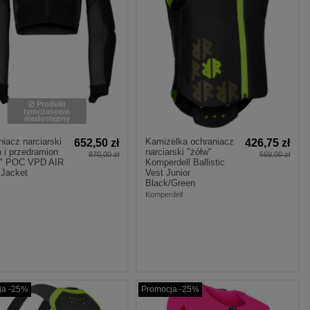
Produkt
tymczasowo
niedostępny
iacz narciarski
Kamizelka ochraniacz
652,50 zł
426,75 zł
 i przedramion
narciarski "żółw"
870,00 zł
569,00 zł
k" POC VPD AIR
Komperdell Ballistic
Jacket
Vest Junior
Black/Green
Komperdell
ja -25%
Promocja -25%