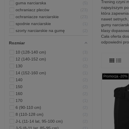
Trening czyni 
guma narciarska
5
najwyższym poz
ochraniacz pleców
23
która zapewnia
ochraniacze narciarskie
23
nawet setnych, 
spodnie narciarskie
1
gumy narciarski
szorty narciarskie na gumę
2
klasy dopasowa
Cała oferta do
odpowiedni pro
Rozmiar
10 (128-140 cm)
3
12 (140-152 cm)
1
130
2
14 (152-160 cm)
1
Promocja -20%
140
2
150
2
160
2
170
1
6 (90-110 cm)
2
8 (110-128 cm)
2
J-L (11-14 lat, 95-100 cm)
2
J-S (8-11 lat, 85-95 cm)
1