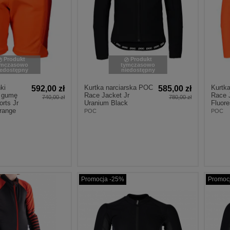
Produkt
Produkt
ymczasowo
tymczasowo
iedostępny
niedostępny
ki
Kurtka narciarska POC
Kurtk
592,00 zł
585,00 zł
a gumę
Race Jacket Jr
Race 
740,00 zł
780,00 zł
rts Jr
Uranium Black
Fluor
range
POC
POC
Promocja -25%
Promoc