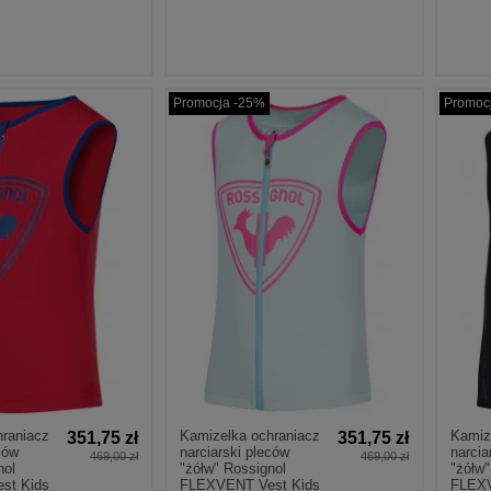
Promocja -25%
Promoc
hraniacz
Kamizelka ochraniacz
Kamiz
351,75 zł
351,75 zł
ców
narciarski pleców
narcia
469,00 zł
469,00 zł
nol
"żółw" Rossignol
"żółw"
st Kids
FLEXVENT Vest Kids
FLEX