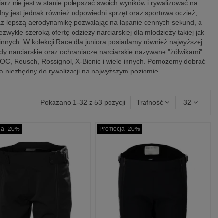
arz nie jest w stanie polepszać swoich wyników i rywalizować na
y jest jednak również odpowiedni sprzęt oraz sportowa odzież,
raz lepszą aerodynamikę pozwalając na łapanie cennych sekund, a
zwykle szeroką ofertę odzieży narciarskiej dla młodzieży takiej jak
le innych. W kolekcji Race dla juniora posiadamy również najwyższej
y narciarskie oraz ochraniacze narciarskie nazywane "żółwikami".
OC, Reusch, Rossignol, X-Bionic i wiele innych. Pomożemy dobrać
ra niezbędny do rywalizacji na najwyższym poziomie.
Pokazano 1-32 z 53 pozycji
Trafność
32
ja -20%
Promocja -20%