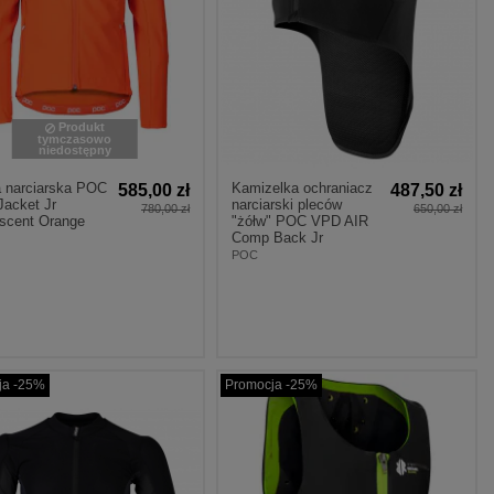
Produkt
tymczasowo
niedostępny
a narciarska POC
Kamizelka ochraniacz
585,00 zł
487,50 zł
Jacket Jr
narciarski pleców
780,00 zł
650,00 zł
escent Orange
"żółw" POC VPD AIR
Comp Back Jr
POC
ja -25%
Promocja -25%