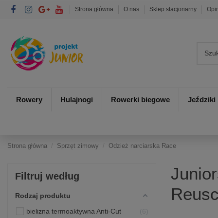
Strona główna
O nas
Sklep stacjonarny
Opi
Rowery
Hulajnogi
Rowerki biegowe
Jeździki
Strona główna
Sprzęt zimowy
Odzież narciarska Race
Junio
Filtruj według
Reusc
Rodzaj produktu
bielizna termoaktywna Anti-Cut
6