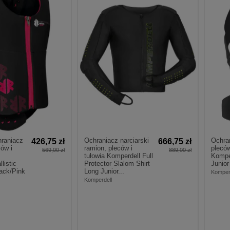
hraniacz
Ochraniacz narciarski
Ochran
426,75 zł
666,75 zł
ców i
ramion, pleców i
pleców
569,00 zł
889,00 zł
tułowia Komperdell Full
Kompe
listic
Protector Slalom Shirt
Junior
lack/Pink
Long Junior...
Komper
Komperdell