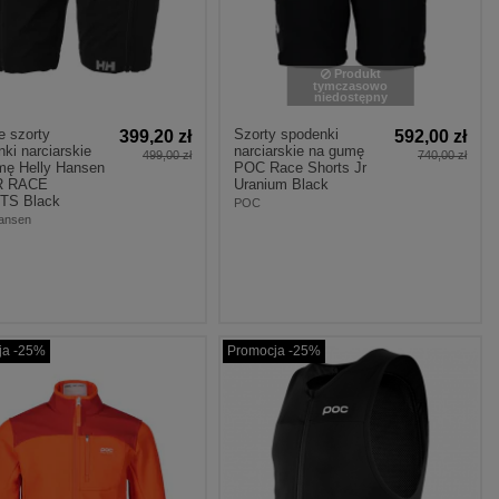
Produkt
tymczasowo
niedostępny
e szorty
Szorty spodenki
399,20 zł
592,00 zł
ki narciarskie
narciarskie na gumę
499,00 zł
740,00 zł
mę Helly Hansen
POC Race Shorts Jr
R RACE
Uranium Black
TS Black
POC
Hansen
ja -25%
Promocja -25%