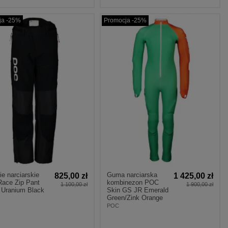
ja -25%
Promocja -25%
e narciarskie
Guma narciarska
825,00 zł
1 425,00 zł
ace Zip Pant
kombinezon POC
1 100,00 zł
1 900,00 zł
r Uranium Black
Skin GS JR Emerald
Green/Zink Orange
POC