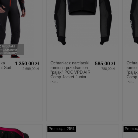
Produkt
ymczasowo
iedostępny
ska
Ochraniacz narciarski
Ochran
1 350,00 zł
585,00 zł
nt Suit
ramion i przedramion
ramion
2 699,00 zł
780,00 zł
"pająk" POC VPD AIR
"pają
Comp Jacket Junior
Comp 
POC
POC
Promocja -25%
Promoc