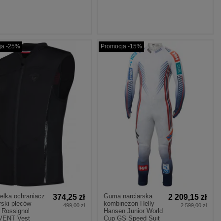
ja -25%
Promocja -15%
elka ochraniacz
Guma narciarska
374,25 zł
2 209,15 zł
rski pleców
kombinezon Helly
499,00 zł
2 599,00 zł
 Rossignol
Hansen Junior World
VENT Vest
Cup GS Speed Suit