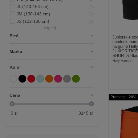
JL (143-164 cm)
1
JM (130-143 cm)
1
JS (122-130 cm)
1
więcej...
Płeć
Juniorskie szo
spodenki narc
na gumę Hell
JUNIOR TIG
Marka
SHORTS Bla
Helly Hansen
Kolor
Cena
Promocja -20%
0
zł
3145
zł