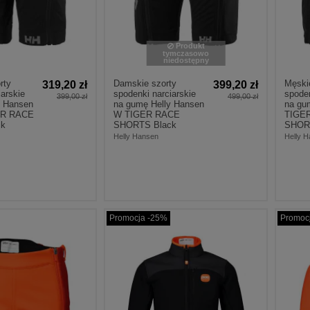
Produkt
tymczasowo
niedostępny
rty
Damskie szorty
Męski
319,20 zł
399,20 zł
iarskie
spodenki narciarskie
spoden
399,00 zł
499,00 zł
y Hansen
na gumę Helly Hansen
na gu
ER RACE
W TIGER RACE
TIGE
ck
SHORTS Black
SHOR
Helly Hansen
Helly 
Promocja -25%
Promoc