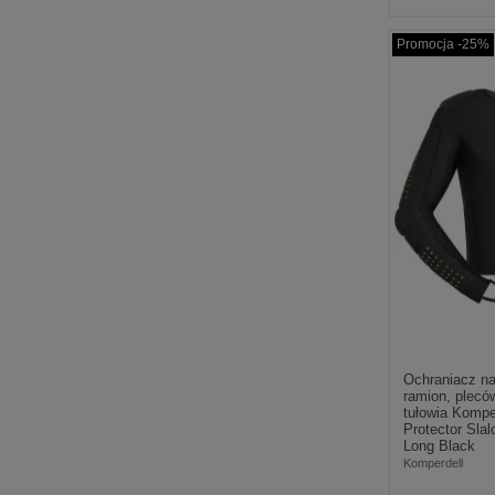
Promocja -25%
Ochraniacz na
ramion, pleców
tułowia Komper
Protector Slal
Long Black
Komperdell