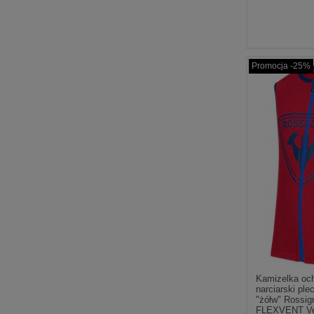
Promocja -25%
Kamizelka oc
narciarski ple
"żółw" Rossig
FLEXVENT Ve