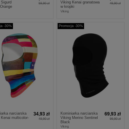
 Sigurd
Viking Kenai granatowa
59,90 zł
49,90 zł
/Orange
w kropki
Viking
ja -30%
Promocja -30%
arka narciarska
Kominiarka narciarska
34,93 zł
69,93 zł
 Kenai multicolor-
Viking Merino Sentinel
49,90 zł
99,90 zł
Black
Viking