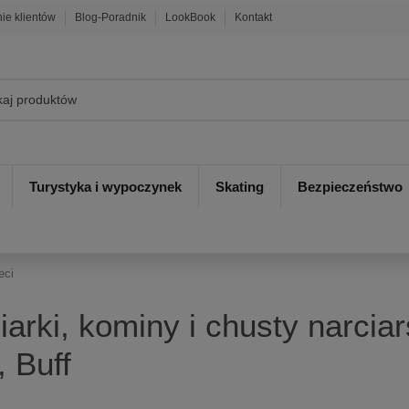
nie klientów
Blog-Poradnik
LookBook
Kontakt
Turystyka i wypoczynek
Skating
Bezpieczeństwo
eci
arki, kominy i chusty narciar
, Buff