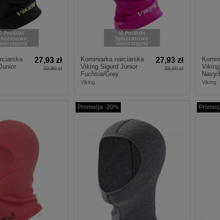
Produkt
Produkt
ymczasowo
tymczasowo
iedostępny
niedostępny
rciarska
Kominiarka narciarska
Komini
27,93 zł
27,93 zł
Junior
Viking Sigurd Junior
Viking
39,90 zł
39,90 zł
Fuchsia/Grey
Navy/
Viking
Viking
Promocja -20%
Promoc