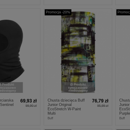
Promocja -20%
Promoc
Produkt
Produkt
ymczasowo
tymczasowo
iedostępny
niedostępny
rciarska
Chusta dziecięca Buff
Chusta
69,93 zł
76,79 zł
Sentinel
Junior Original
Junior
99,90 zł
95,99 zł
EcoStretch W-Paint
EcoSt
Multi
Purple
Buff
Buff