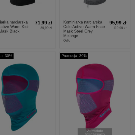
arka narciarska
Kominiarka narciarska
71,99 zł
95,99 zł
Active Warm Kids
Odlo Active Warm Face
89,99 zł
119,99 zł
Mask Black
Mask Steel Grey
Melange
Odlo
ja -30%
Promocja -30%
Produkt
tymczasowo