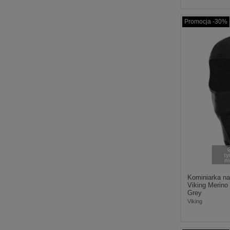
Promocja -30%
t
n
Kominiarka na
Viking Merino 
Grey
Viking