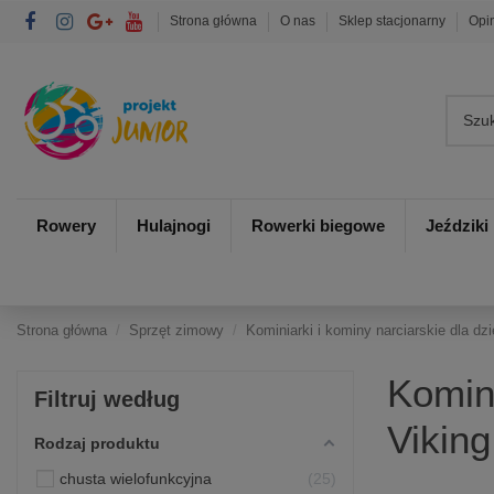
Strona główna
O nas
Sklep stacjonarny
Opi
Rowery
Hulajnogi
Rowerki biegowe
Jeździki
Strona główna
Sprzęt zimowy
Kominiarki i kominy narciarskie dla dzi
Komini
Filtruj według
Viking
Rodzaj produktu
chusta wielofunkcyjna
25