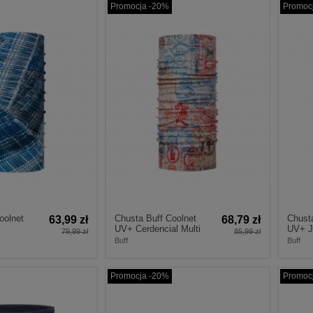
Promocja -20%
Promoc
oolnet
Chusta Buff Coolnet
Chusta
63,99 zł
68,79 zł
UV+ Cerdencial Multi
UV+ Ju
79,99 zł
85,99 zł
Buff
Buff
Promocja -20%
Promoc