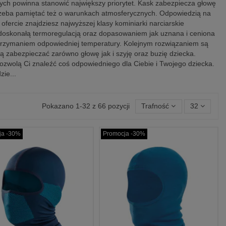
wych powinna stanowić największy priorytet. Kask zabezpiecza głowę
 trzeba pamiętać też o warunkach atmosferycznych. Odpowiedzią na
 ofercie znajdziesz najwyższej klasy kominiarki narciarskie
 doskonałą termoregulacją oraz dopasowaniem jak uznana i ceniona
utrzymaniem odpowiedniej temperatury. Kolejnym rozwiązaniem są
ą zabezpieczać zarówno głowę jak i szyję oraz buzię dziecka.
ozwolą Ci znaleźć coś odpowiedniego dla Ciebie i Twojego dziecka.
ie...
Pokazano 1-32 z 66 pozycji
Trafność
32
ja -30%
Promocja -30%