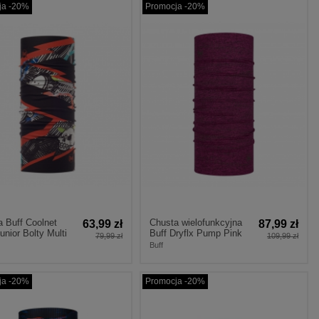
ja -20%
Promocja -20%
 Buff Coolnet
Chusta wielofunkcyjna
63,99 zł
87,99 zł
nior Bolty Multi
Buff Dryflx Pump Pink
79,99 zł
109,99 zł
Buff
ja -20%
Promocja -20%