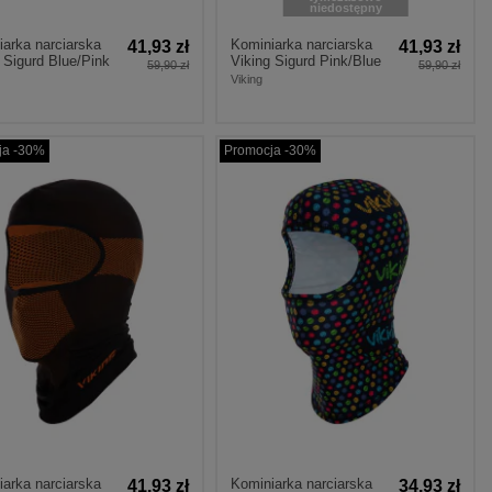
niedostępny
arka narciarska
Kominiarka narciarska
41,93 zł
41,93 zł
 Sigurd Blue/Pink
Viking Sigurd Pink/Blue
59,90 zł
59,90 zł
Viking
ja -30%
Promocja -30%
arka narciarska
Kominiarka narciarska
41,93 zł
34,93 zł