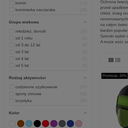
Ochrona twarzy
komin
12
przed upadkiem
kominiarka narciarska
29
chłód, śnieg or
renomowanych m
Grupa wiekowa
na całym świec
bardzo popular
młodzież, dorośli
16
Szeroki wybór 
od 1 roku
1
A może wzór ze
od 3 do 12 lat
8
od 3 lat
3
od 4 lat
1
od 5 lat
9
Promocja -30%
Rodzaj aktywności
codzienne użytkowanie
37
sporty zimowe
66
turystyka
38
Kolor