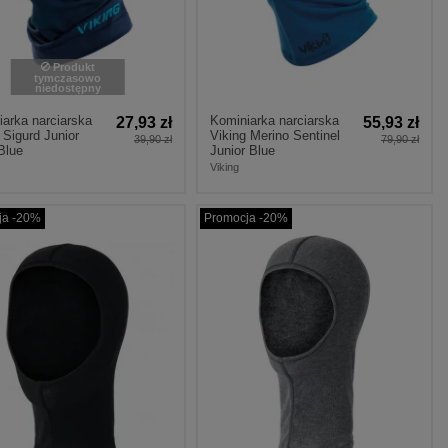
Produkt
tymczasowo
niedostępny
arka narciarska
Kominiarka narciarska
27,93 zł
55,93 zł
 Sigurd Junior
Viking Merino Sentinel
39,90 zł
79,90 zł
Blue
Junior Blue
Viking
ja -20%
Promocja -20%