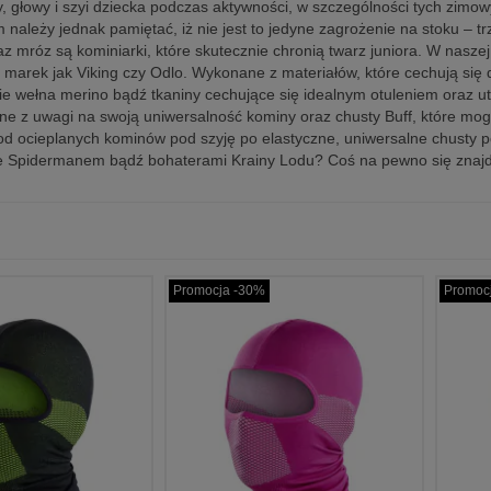
, głowy i szyi dziecka podczas aktywności, w szczególności tych zimo
 należy jednak pamiętać, iż nie jest to jedyne zagrożenie na stoku –
az mróz są kominiarki, które skutecznie chronią twarz juniora. W naszej
arek jak Viking czy Odlo. Wykonane z materiałów, które cechują się
ie wełna merino bądź tkaniny cechujące się idealnym otuleniem oraz 
ne z uwagi na swoją uniwersalność kominy oraz chusty Buff, które mog
od ocieplanych kominów pod szyję po elastyczne, uniwersalne chusty p
 Spidermanem bądź bohaterami Krainy Lodu? Coś na pewno się znajdz
Promocja -30%
Promoc