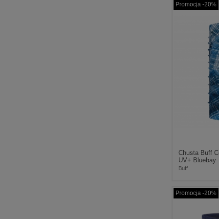
Promocja -20%
Chusta Buff C
UV+ Bluebay
Buff
Promocja -20%