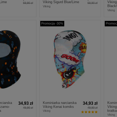
 Lime
Viking Sigurd Blue/Lime
Viking
59,90 zł
59,90 zł
Black
Viking
Viking
Promocja -30%
Promoc
rciarska
Kominiarka narciarska
Komini
34,93 zł
34,93 zł
czarno-
Viking Kenai komiks
Viking
49,90 zł
49,90 zł
a
kratka
Viking
Viking