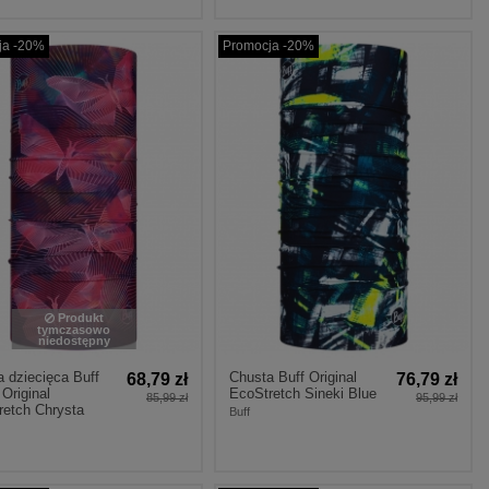
ja -20%
Promocja -20%
Produkt
tymczasowo
niedostępny
 dziecięca Buff
Chusta Buff Original
68,79 zł
76,79 zł
 Original
EcoStretch Sineki Blue
85,99 zł
95,99 zł
retch Chrysta
Buff