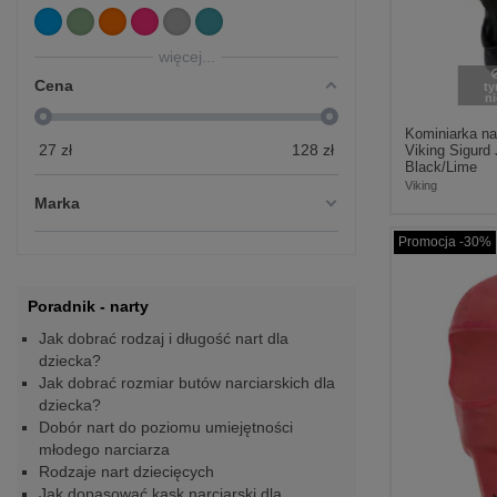
więcej...
Cena
t
n
Kominiarka na
27
zł
128
zł
Viking Sigurd 
Black/Lime
Viking
Marka
Promocja -30%
Poradnik - narty
Jak dobrać rodzaj i długość nart dla
dziecka?
Jak dobrać rozmiar butów narciarskich dla
dziecka?
Dobór nart do poziomu umiejętności
młodego narciarza
Rodzaje nart dziecięcych
Jak dopasować kask narciarski dla