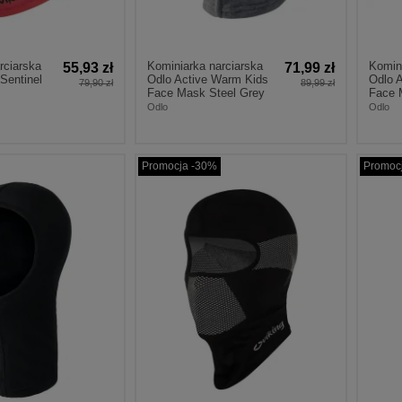
rciarska
Kominiarka narciarska
Komini
55,93 zł
71,99 zł
Sentinel
Odlo Active Warm Kids
Odlo 
79,90 zł
89,99 zł
Face Mask Steel Grey
Face 
Odlo
Odlo
Promocja -30%
Promoc