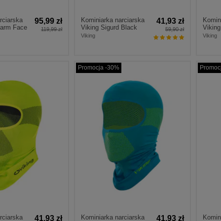
rciarska
Kominiarka narciarska
Komini
95,99 zł
41,93 zł
Warm Face
Viking Sigurd Black
Viking
119,99 zł
59,90 zł
Viking
Viking
Promocja -30%
Promoc
rciarska
Kominiarka narciarska
Komini
41,93 zł
41,93 zł