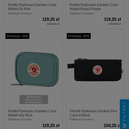
Portfel Fjallraven Kanken Card
Portfel Fjallraven Kanken Card
Wallet Ox Red
Wallet Royal Purple
Fjällräven Kanken
Fjällräven Kanken
119,25 zł
119,25 zł
159,00 zł
159,00 zł
Promocja -25%
Promocja -25%
Produkt
tymczasowo
niedostępny
FILTRUJ
Portfel Fjallraven Kanken Card
Piórnik Fjallraven Kanken Pen
Wallet Sky Blue
Case II Black
Fjällräven Kanken
Fjällräven Kanken
119,25 zł
104,25 zł