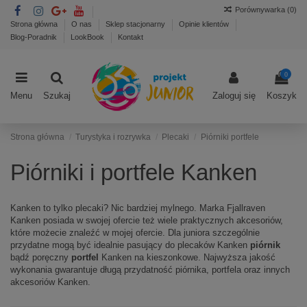
Porównywarka (
0
)
Strona główna
O nas
Sklep stacjonarny
Opinie klientów
Blog-Poradnik
LookBook
Kontakt
0
Menu
Szukaj
Zaloguj się
Koszyk
Strona główna
Turystyka i rozrywka
Plecaki
Piórniki portfele
Piórniki i portfele Kanken
Kanken to tylko plecaki? Nic bardziej mylnego. Marka Fjallraven
Kanken posiada w swojej ofercie też wiele praktycznych akcesoriów,
które możecie znaleźć w mojej ofercie. Dla juniora szczególnie
przydatne mogą być idealnie pasujący do plecaków Kanken
piórnik
bądź poręczny
portfel
Kanken na kieszonkowe. Najwyższa jakość
wykonania gwarantuje długą przydatność piórnika, portfela oraz innych
akcesoriów Kanken.