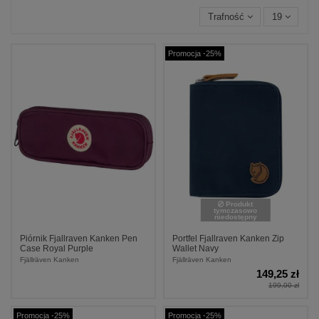
Trafność
19
Promocja -25%
Produkt
tymczasowo
niedostępny
Piórnik Fjallraven Kanken Pen
Portfel Fjallraven Kanken Zip
Case Royal Purple
Wallet Navy
Fjällräven Kanken
Fjällräven Kanken
149,25 zł
199,00 zł
Promocja -25%
Promocja -25%