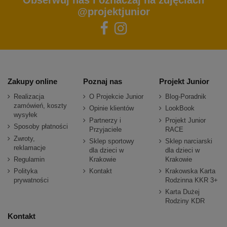
Obserwuj nas i oznaczaj na zdjęciach
@projektjunior
Zakupy online
Poznaj nas
Projekt Junior
Realizacja
O Projekcie Junior
Blog-Poradnik
zamówień, koszty
Opinie klientów
LookBook
wysyłek
Partnerzy i
Projekt Junior
Sposoby płatności
Przyjaciele
RACE
Zwroty,
Sklep sportowy
Sklep narciarski
reklamacje
dla dzieci w
dla dzieci w
Regulamin
Krakowie
Krakowie
Polityka
Kontakt
Krakowska Karta
prywatności
Rodzinna KKR 3+
Karta Dużej
Rodziny KDR
Kontakt