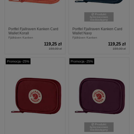
Produkt
tymczasowo
niedostępny
Portfel Fjallraven Kanken Card
Portfel Fjallraven Kanken Card
Wallet Korall
Wallet Navy
Fjällräven Kanken
Fjällräven Kanken
119,25 zł
119,25 zł
159,00 zł
159,00 zł
Promocja -25%
Promocja -25%
Produkt
tymczasowo
niedostępny