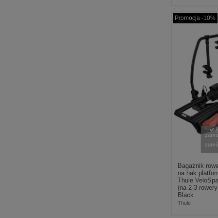
Promocja -10%
B
zamó
zamó
Bagażnik row
na hak platfo
Thule VeloSp
(na 2-3 rowery
Black
Thule