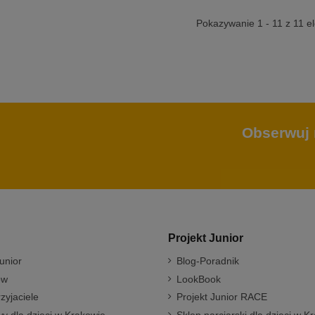
Pokazywanie 1 - 11 z 11 
Obserwuj 
Projekt Junior
unior
Blog-Poradnik
ów
LookBook
rzyjaciele
Projekt Junior RACE
y dla dzieci w Krakowie
Sklep narciarski dla dzieci w K