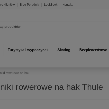
nie klientów
Blog-Poradnik
LookBook
Kontakt
Turystyka i wypoczynek
Skating
Bezpieczeństwo
niki rowerowe na hak
niki rowerowe na hak Thule