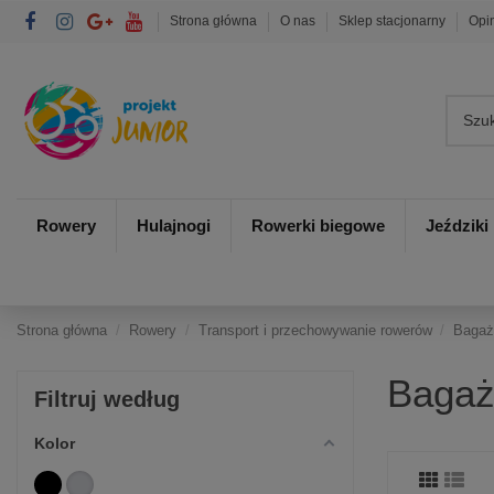
Strona główna
O nas
Sklep stacjonarny
Opi
Rowery
Hulajnogi
Rowerki biegowe
Jeździki
Strona główna
Rowery
Transport i przechowywanie rowerów
Bagaż
Bagaż
Filtruj według
Kolor