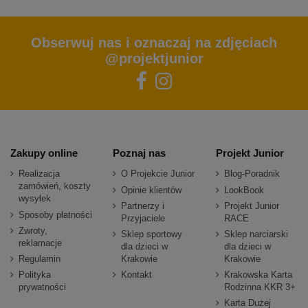
Obserwuj nas i oznaczaj na zdjęciach
@projektjunior
Zakupy online
Poznaj nas
Projekt Junior
Realizacja
O Projekcie Junior
Blog-Poradnik
zamówień, koszty
Opinie klientów
LookBook
wysyłek
Partnerzy i
Projekt Junior
Sposoby płatności
Przyjaciele
RACE
Zwroty,
Sklep sportowy
Sklep narciarski
reklamacje
dla dzieci w
dla dzieci w
Regulamin
Krakowie
Krakowie
Polityka
Kontakt
Krakowska Karta
prywatności
Rodzinna KKR 3+
Karta Dużej