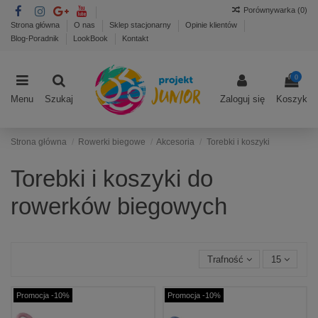
Porównywarka (
0
)
Strona główna
O nas
Sklep stacjonarny
Opinie klientów
Blog-Poradnik
LookBook
Kontakt
0
Menu
Szukaj
Zaloguj się
Koszyk
Strona główna
Rowerki biegowe
Akcesoria
Torebki i koszyki
Torebki i koszyki do
rowerków biegowych
Trafność
15
Promocja -10%
Promocja -10%