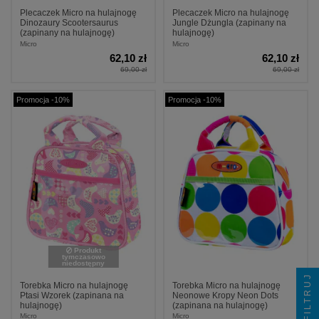
Plecaczek Micro na hulajnogę
Plecaczek Micro na hulajnogę
Dinozaury Scootersaurus
Jungle Dżungla (zapinany na
(zapinany na hulajnogę)
hulajnogę)
Micro
Micro
62,10 zł
62,10 zł
69,00 zł
69,00 zł
Promocja -10%
Promocja -10%
Produkt
tymczasowo
niedostępny
FILTRUJ
Torebka Micro na hulajnogę
Torebka Micro na hulajnogę
Ptasi Wzorek (zapinana na
Neonowe Kropy Neon Dots
hulajnogę)
(zapinana na hulajnogę)
Micro
Micro