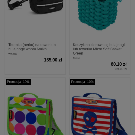
Torebka (nerka) na rower lub
Koszyk na kierownicę hulajnogi
hulajnogę woom Amiko
lub rowerka Micro Soft Basket
Green
woom
Micro
155,00 zł
80,10 zł
89,00 zł
Promocja -10%
Promocja -10%