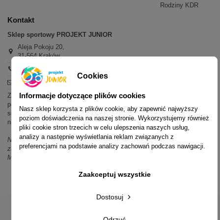
Rodziny KDR
Kontakt
Sklep sportowy PROJEKT JUNIOR
Aleja Pokoju 20,
31-564 Kraków
+48 600 779 897
Cookies
sklep@projektjunior.pl
Informacje dotyczące plików cookies
Zapraszamy do sklepu stacjonarnego:
poniedziałek - piątek: 11.00-19.00
Nasz sklep korzysta z plików cookie, aby zapewnić najwyższy
sobota: 10.00-14.00
poziom doświadczenia na naszej stronie. Wykorzystujemy również
niedziela (każda): nieczynne
pliki cookie stron trzecich w celu ulepszenia naszych usług,
analizy a następnie wyświetlania reklam związanych z
Nie odpowiadamy na wiadomości SMS. W sprawach dotyczących
preferencjami na podstawie analizy zachowań podczas nawigacji.
zamówień i oferty prosimy o kontakt mailowy, telefoniczny lub przez
Messenger.
Zaakceptuj wszystkie
Dostosuj
Odrzuć