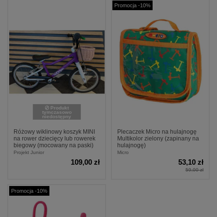
Promocja -10%
Produkt
tymczasowo
niedostępny
Różowy wiklinowy koszyk MINI
Plecaczek Micro na hulajnogę
na rower dziecięcy lub rowerek
Multikolor zielony (zapinany na
biegowy (mocowany na paski)
hulajnogę)
Projekt Junior
Micro
109,00 zł
53,10 zł
59,00 zł
Promocja -10%