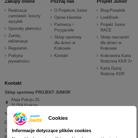
Zakupy online
Poznaj nas
Projekt Junior
Realizacja
O Projekcie Junior
Blog-Poradnik
zamówień, koszty
Opinie klientów
LookBook
wysyłek
Partnerzy i
Projekt Junior
Sposoby płatności
Przyjaciele
RACE
Zwroty,
Sklep sportowy
Sklep narciarski
reklamacje
dla dzieci w
dla dzieci w
Regulamin
Krakowie
Krakowie
Polityka
Kontakt
Krakowska Karta
prywatności
Rodzinna KKR 3+
Karta Dużej
Rodziny KDR
Kontakt
Sklep sportowy PROJEKT JUNIOR
Aleja Pokoju 20,
31-564 Kraków
+48 600 779 897
Cookies
sklep@projektjunior.pl
Informacje dotyczące plików cookies
Zapraszamy do sklepu stacjonarnego:
poniedziałek - piątek: 11.00-19.00