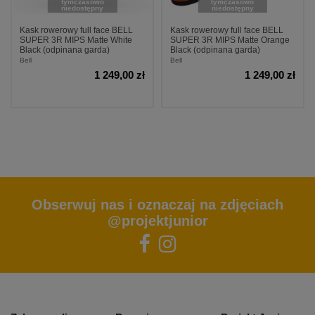
tymczasowo
tymczasowo
niedostępny
niedostępny
Kask rowerowy full face BELL
Kask rowerowy full face BELL
SUPER 3R MIPS Matte White
SUPER 3R MIPS Matte Orange
Black (odpinana garda)
Black (odpinana garda)
Bell
Bell
1 249,00 zł
1 249,00 zł
Obserwuj nas i oznaczaj na zdjęciach
@projektjunior