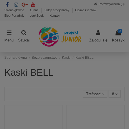
Porównywarka (
0
)
Strona główna
O nas
Sklep stacjonarny
Opinie klientów
Blog-Poradnik
LookBook
Kontakt
0
Menu
Szukaj
Zaloguj się
Koszyk
Strona główna
Bezpieczeństwo
Kaski
Kaski BELL
Kaski BELL
Trafność
8