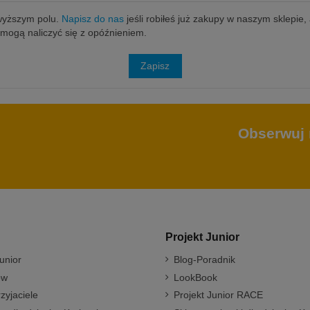
owyższym polu.
Napisz do nas
jeśli robiłeś już zakupy w naszym sklepie,
y mogą naliczyć się z opóźnieniem.
Zapisz
Obserwuj 
Projekt Junior
unior
Blog-Poradnik
ów
LookBook
rzyjaciele
Projekt Junior RACE