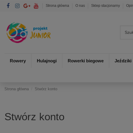
Strona główna
O nas
Sklep stacjonarny
Opi
Rowery
Hulajnogi
Rowerki biegowe
Jeździki
Strona główna
Stwórz konto
Stwórz konto