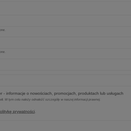
lone.
lone.
r - informacje o nowościach, promocjach, produktach lub usługach
i. W tym celu należy odnaleźć szczegóły w naszej informacji prawnej.
olitykę prywatności
.