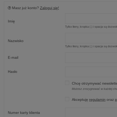
Masz już konto?
Zaloguj się!
Imię
Tylko litery, kropka (.) i spacja są dozwo
Nazwisko
Tylko litery, kropka (.) i spacja są dozwo
E-mail
Hasło
Chcę otrzymywać newslette
Możesz zrezygnować w każdej chwil
Akceptuję
regulamin
oraz
p
Numer karty klienta