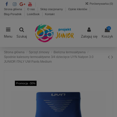
Porównywarka (
0
)
Strona główna
O nas
Sklep stacjonarny
Opinie klientów
Blog-Poradnik
LookBook
Kontakt
0
Menu
Szukaj
Zaloguj się
Koszyk
Strona główna
Sprzęt zimowy
Bielizna termoaktywna
Spodnie kalesony termoaktywne 3/4 dziecięce UYN Natyon 3.0
JUNIOR ITALY UW Pants Medium
Promocja -30%