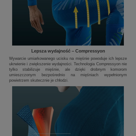
Lepsza wydajność – Compressyon
Wywarcie umiarkowanego ucisku na mięśnie powoduje ich lepsze
ukrwienie i zwiększenie wydajności. Technologia Compressyon nie
tylko stabilizuje mięśnie, ale dzięki drobnym komorom
umieszczonym bezpośrednio na mięśniach wypełnionym
powietrzem skutecznie je chłodzi.