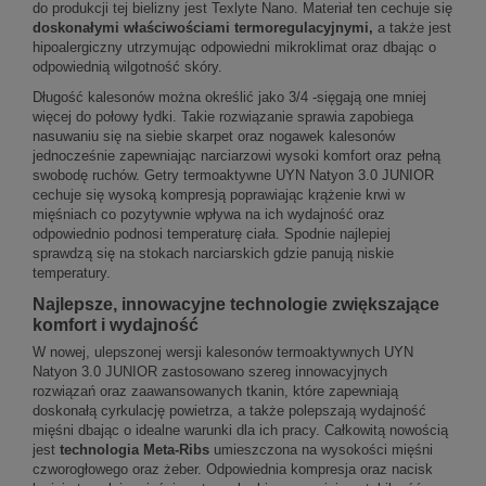
do produkcji tej bielizny jest Texlyte Nano. Materiał ten cechuje się
doskonałymi właściwościami termoregulacyjnymi,
a także jest
hipoalergiczny utrzymując odpowiedni mikroklimat oraz dbając o
odpowiednią wilgotność skóry.
Długość kalesonów można określić jako 3/4 -sięgają one mniej
więcej do połowy łydki. Takie rozwiązanie sprawia zapobiega
nasuwaniu się na siebie skarpet oraz nogawek kalesonów
jednocześnie zapewniając narciarzowi wysoki komfort oraz pełną
swobodę ruchów. Getry termoaktywne UYN Natyon 3.0 JUNIOR
cechuje się wysoką kompresją poprawiając krążenie krwi w
mięśniach co pozytywnie wpływa na ich wydajność oraz
odpowiednio podnosi temperaturę ciała. Spodnie najlepiej
sprawdzą się na stokach narciarskich gdzie panują niskie
temperatury.
Najlepsze, innowacyjne technologie zwiększające
komfort i wydajność
W nowej, ulepszonej wersji kalesonów termoaktywnych UYN
Natyon 3.0 JUNIOR zastosowano szereg innowacyjnych
rozwiązań oraz zaawansowanych tkanin, które zapewniają
doskonałą cyrkulację powietrza, a także polepszają wydajność
mięśni dbając o idealne warunki dla ich pracy. Całkowitą nowością
jest
technologia Meta-Ribs
umieszczona na wysokości mięśni
czworogłowego oraz żeber. Odpowiednia kompresja oraz nacisk