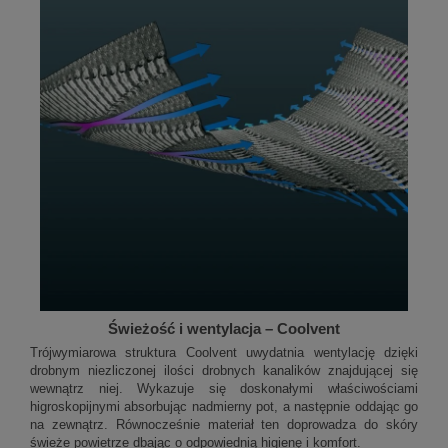
Świeżość i wentylacja – Coolvent
Trójwymiarowa struktura Coolvent uwydatnia wentylację dzięki
drobnym niezliczonej ilości drobnych kanalików znajdującej się
wewnątrz niej. Wykazuje się doskonałymi właściwościami
higroskopijnymi absorbując nadmierny pot, a następnie oddając go
na zewnątrz. Równocześnie materiał ten doprowadza do skóry
świeże powietrze dbając o odpowiednią higienę i komfort.