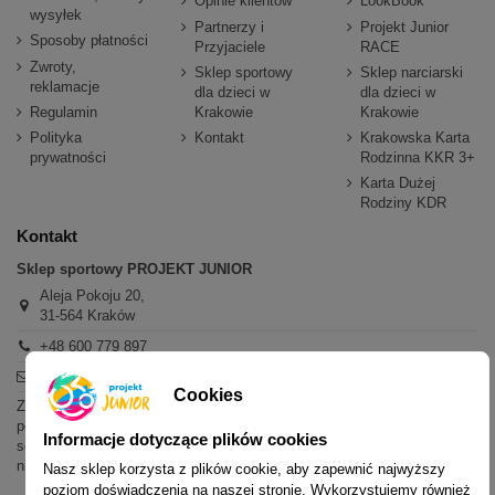
Opinie klientów
LookBook
wysyłek
Partnerzy i
Projekt Junior
Sposoby płatności
Przyjaciele
RACE
Zwroty,
Sklep sportowy
Sklep narciarski
reklamacje
dla dzieci w
dla dzieci w
Regulamin
Krakowie
Krakowie
Polityka
Kontakt
Krakowska Karta
prywatności
Rodzinna KKR 3+
Karta Dużej
Rodziny KDR
Kontakt
Sklep sportowy PROJEKT JUNIOR
Aleja Pokoju 20,
31-564 Kraków
+48 600 779 897
sklep@projektjunior.pl
Cookies
Zapraszamy do sklepu stacjonarnego:
poniedziałek - piątek: 11.00-19.00
Informacje dotyczące plików cookies
sobota: 10.00-14.00
niedziela (każda): nieczynne
Nasz sklep korzysta z plików cookie, aby zapewnić najwyższy
poziom doświadczenia na naszej stronie. Wykorzystujemy również