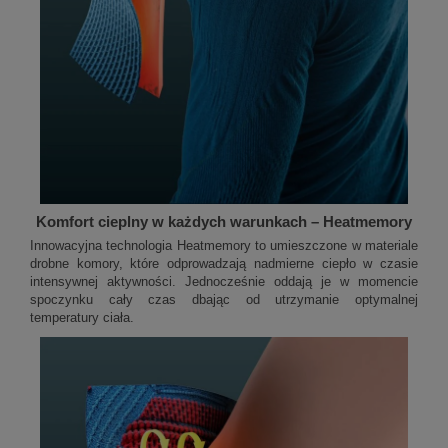
Komfort cieplny w każdych warunkach – Heatmemory
Innowacyjna technologia Heatmemory to umieszczone w materiale
drobne komory, które odprowadzają nadmierne ciepło w czasie
intensywnej aktywności. Jednocześnie oddają je w momencie
spoczynku cały czas dbając od utrzymanie optymalnej
temperatury ciała.