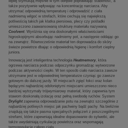
lepiej stymulują mięśnie w tym obrębie poprawiając stabilność, a
także pozytywnie wpływając na koncentrację narciarza. Aby
utrzymać odpowiednią temperaturę i odprowadzić z ciała
nadmierną wilgoć w strefach, które cechują się największą
potliwością takich jak klatka piersiowa, plecy czy pośladki
umieszczono zaawansowaną strukturę materiału nazywaną
Coolvent
. Wyróżnia się ona doskonałymi właściwościami
higroskopijnymi absorbując nadmierny pot, a następnie oddając go
na zewnątrz. Równocześnie materiał ten doprowadza do skóry
świeże powietrze dbając o odpowiednią higienę i komfort cieplny
juniora.
Innowacją jest inteligentna technologia
Heatmemory
, która
ogrzewa narciarza podczas odpoczynku gromadząc wytworzone
podczas aktywności ciepło. W ten sposób ciało narciarza zawsze
utrzymane jest w odpowiedniej temperaturze czyniąc go zawsze
gotowym do dalszej jazdy. W miejscach zgięć łokci oraz kolan
będącymi najbardziej odsłoniętymi miejscami umieszczono nieco
bardziej wytrzymały trójwymiarowy materiał, który zapewnia tym
stawom doskonałą izolację oraz pełną swobodę ruchów. System
Drylight
zapewnia odprowadzanie potu na zewnątrz szczególnie z
najbardziej potliwych miejsc jak pachwiny bądź pachy. Na bieliźnie
znajdują się także pasma specjalnych połączeń z poszczególnymi
strefami, które zapewniają idealne dopasowanie do sylwetki, ale
także uwydatniają cyrkulację powietrza oraz wspomagają
termoregulację całego ciała.