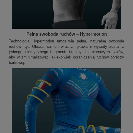
Pełna swoboda ruchów – Hypermotion
Technologia Hypermotion umożliwia pełną, naturalną swobodę
ruchów rąk. Obszar ramion wraz z rękawami wycięty został z
jednego, elastycznego fragmentu tkaniny bez pionowych szwów,
aby w zminimalizować jakiekolwiek ograniczenia ruchów obręczy
barkowej.