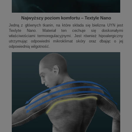
Najwyższy poziom komfortu – Textyle Nano
Jedną z głównych tkanin, na które składa się bielizna UYN jest
Texlyte Nano. Materiał ten cechuje się doskonałymi
właściwościami termoregulacyjnymi. Jest również hipoalergiczny
utrzymując odpowiedni mikroklimat skóry oraz dbając o jej
odpowiednią wilgotność.