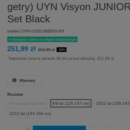
getry) UYN Visyon JUNIO
Set Black
Indeks
UYN-U100136B000-8/9
Dostępny online i w sklepie stacjonarnym
251,99 zł
359,99 zł
-30%
Najniższa cena w okresie 30 dni przed obniżką:
251,99 zł
Wymiary
Rozmiar
6/7 lat (118-125 cm)
8/9 lat (126-137 cm)
10/11 lat (138-143
12/13 lat (144-158 cm)