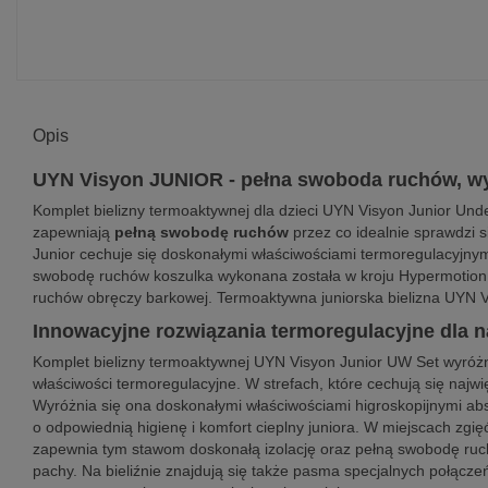
Opis
UYN Visyon JUNIOR - pełna swoboda ruchów, wy
Komplet bielizny termoaktywnej dla dzieci UYN Visyon Junior Un
zapewniają
pełną swobodę ruchów
przez co idealnie sprawdzi s
Junior cechuje się doskonałymi właściwościami termoregulacyjnymi
swobodę ruchów koszulka wykonana została w kroju Hypermotion. 
ruchów obręczy barkowej. Termoaktywna juniorska bielizna UYN V
Innowacyjne rozwiązania termoregulacyjne dla n
Komplet bielizny termoaktywnej UYN Visyon Junior UW Set wyróżn
właściwości termoregulacyjne. W strefach, które cechują się najwi
Wyróżnia się ona doskonałymi właściwościami higroskopijnymi ab
o odpowiednią higienę i komfort cieplny juniora. W miejscach zgię
zapewnia tym stawom doskonałą izolację oraz pełną swobodę ruc
pachy. Na bieliźnie znajdują się także pasma specjalnych połączeń