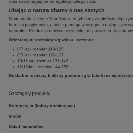
oraz wspomagają termoregulację całego ciała.
Dbając o naturę dbamy o nas samych
Motto marki Unleash Your Nature to „chcemy zrobić świat lepszy
bardziej przyjemnym, a także pomaga w osiąganiu najlepszych wyni
naturalne. Produkcja odbywa się w pełni przy użyciu energii odna
Orientacyjne rozmiary wg wieku i wzrostu:
6/7 lat - rozmiar 118-125
8/9 lat - rozmiar 126-137
10/11 lat - rozmiar 138-143
12/13 lat - rozmiar 144-158
Dokładne rozmiary bielizny podane są w tabeli rozmiarów dos
Szczegóły produktu
Kolorystyka (kolory dominujące)
Model
Skład materiałów