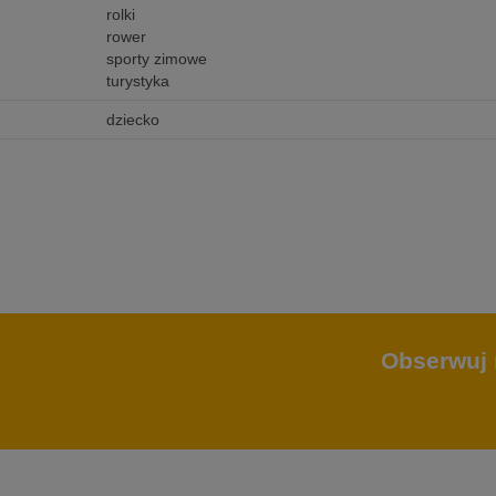
rolki
rower
sporty zimowe
turystyka
dziecko
Obserwuj 