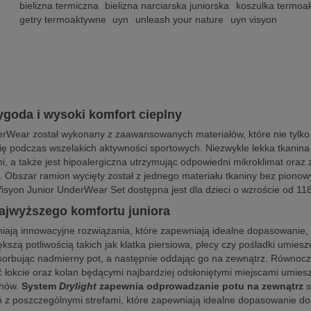
bielizna termiczna
bielizna narciarska juniorska
koszulka termoa
getry termoaktywne
uyn
unleash your nature
uyn visyon
goda i wysoki komfort cieplny
derWear został wykonany z zaawansowanych materiałów, które nie tylko
ię podczas wszelakich aktywności sportowych. Niezwykle lekka tkanina 
, a także jest hipoalergiczna utrzymując odpowiedni mikroklimat oraz 
Obszar ramion wycięty został z jednego materiału tkaniny bez pionow
isyon Junior UnderWear Set dostępna jest dla dzieci o wzroście od 11
ajwyższego komfortu juniora
iają innowacyjne rozwiązania, które zapewniają idealne dopasowanie,
ększą potliwością takich jak klatka piersiowa, plecy czy pośladki umie
sorbując nadmierny pot, a następnie oddając go na zewnątrz. Równocz
ć łokcie oraz kolan będącymi najbardziej odsłoniętymi miejscami umies
hów.
System
Drylight
zapewnia odprowadzanie potu na zewnątrz
s
 z poszczególnymi strefami, które zapewniają idealne dopasowanie do d