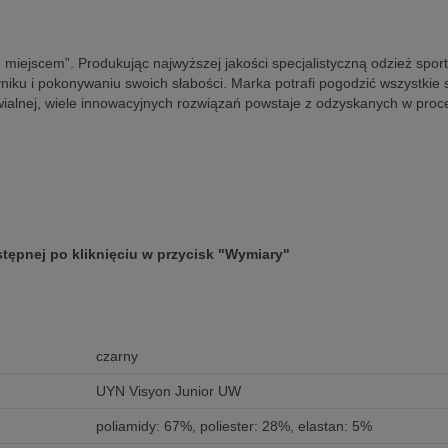
m miejscem”. Produkując najwyższej jakości specjalistyczną odzież sp
ku i pokonywaniu swoich słabości. Marka potrafi pogodzić wszystkie sw
wialnej, wiele innowacyjnych rozwiązań powstaje z odzyskanych w proce
tępnej po kliknięciu w przycisk "Wymiary"
czarny
UYN Visyon Junior UW
poliamidy: 67%, poliester: 28%, elastan: 5%