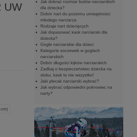
Jak dobrać rozmiar butów narciarskich
R UW
dla dziecka?
Dobór nart do poziomu umiejętności
młodego narciarza
Rodzaje nart dziecięcych
Jak dopasować kask narciarski dla
dziecka?
Gogle narciarskie dla dzieci
Kategorie soczewek w goglach
narciarskich
Dobór długości kijków narciarskich
Zadbaj o bezpieczeństwo dziecka na
stoku, kask to nie wszystko!
Jaki plecak narciarski wybrać?
Jak wybrać odpowiedni pokrowiec na
narty?
 cm)