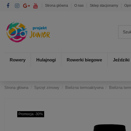
Strona główna
O nas
Sklep stacjonarny
Opi
Rowery
Hulajnogi
Rowerki biegowe
Jeździki
Strona główna
Sprzęt zimowy
Bielizna termoaktywna
Bielizna te
Promocja -30%