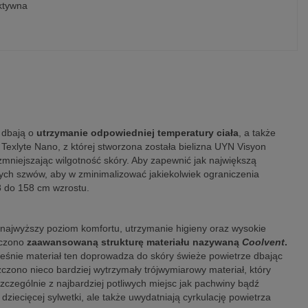
ktywna
 dbają o
utrzymanie odpowiedniej temperatury ciała
, a także
Texlyte Nano, z której stworzona została bielizna UYN Visyon
zmniejszając wilgotność skóry. Aby zapewnić jak największą
ych szwów, aby w zminimalizować jakiekolwiek ograniczenia
8 do 158 cm wzrostu.
 najwyższy poziom komfortu, utrzymanie higieny oraz wysokie
szczono
zaawansowaną strukturę materiału nazywaną
Coolvent
.
eśnie materiał ten doprowadza do skóry świeże powietrze dbając
zczono nieco bardziej wytrzymały trójwymiarowy materiał, który
zczególnie z najbardziej potliwych miejsc jak pachwiny bądź
ziecięcej sylwetki, ale także uwydatniają cyrkulację powietrza