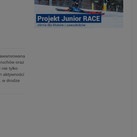
 zaawansowana
ę ruchów oraz
nie tylko
h aktywności
. w drodze