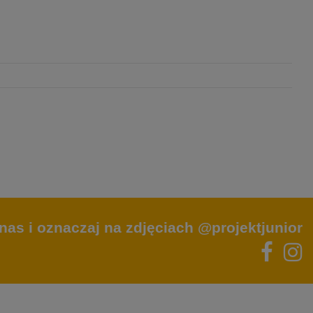
nas i oznaczaj na zdjęciach @projektjunior