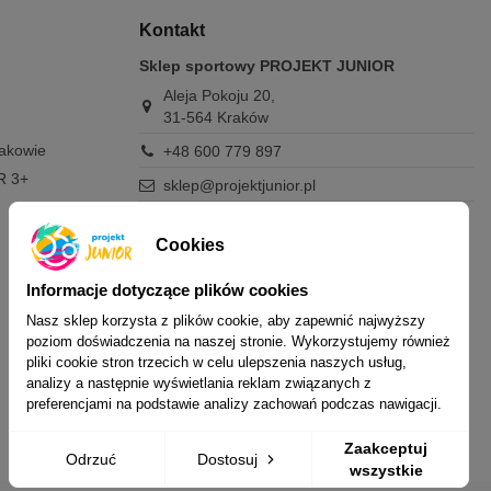
Kontakt
Sklep sportowy PROJEKT JUNIOR
Aleja Pokoju 20,
31-564 Kraków
rakowie
+48 600 779 897
R 3+
sklep@projektjunior.pl
Zapraszamy do sklepu stacjonarnego:
poniedziałek - piątek: 11.00-19.00
Cookies
sobota: 10.00-14.00
niedziela (każda): nieczynne
Informacje dotyczące plików cookies
Nasz sklep korzysta z plików cookie, aby zapewnić najwyższy
Nie odpowiadamy na wiadomości SMS. W
poziom doświadczenia na naszej stronie. Wykorzystujemy również
sprawach dotyczących zamówień i oferty
pliki cookie stron trzecich w celu ulepszenia naszych usług,
prosimy o kontakt mailowy, telefoniczny lub
analizy a następnie wyświetlania reklam związanych z
przez Messenger.
preferencjami na podstawie analizy zachowań podczas nawigacji.
Zaakceptuj
Odrzuć
Dostosuj
wszystkie