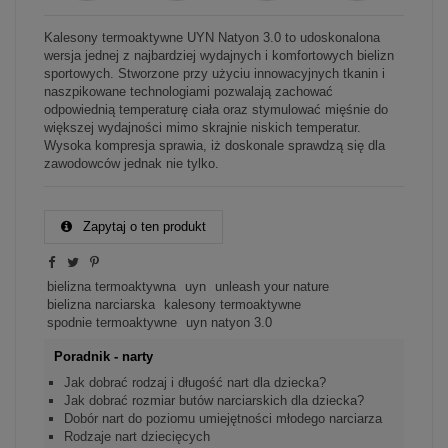
Kalesony termoaktywne UYN Natyon 3.0 to udoskonalona
wersja jednej z najbardziej wydajnych i komfortowych bielizn
sportowych. Stworzone przy użyciu innowacyjnych tkanin i
naszpikowane technologiami pozwalają zachować
odpowiednią temperaturę ciała oraz stymulować mięśnie do
większej wydajności mimo skrajnie niskich temperatur.
Wysoka kompresja sprawia, iż doskonale sprawdzą się dla
zawodowców jednak nie tylko.
Zapytaj o ten produkt
bielizna termoaktywna
uyn
unleash your nature
bielizna narciarska
kalesony termoaktywne
spodnie termoaktywne
uyn natyon 3.0
Poradnik - narty
Jak dobrać rodzaj i długość nart dla dziecka?
Jak dobrać rozmiar butów narciarskich dla dziecka?
Dobór nart do poziomu umiejętności młodego narciarza
Rodzaje nart dziecięcych