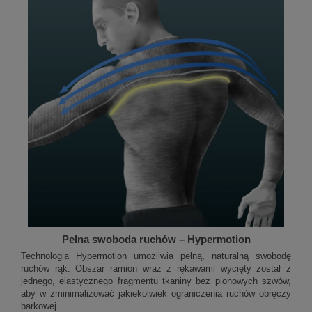
Pełna swoboda ruchów – Hypermotion
Technologia Hypermotion umożliwia pełną, naturalną swobodę
ruchów rąk. Obszar ramion wraz z rękawami wycięty został z
jednego, elastycznego fragmentu tkaniny bez pionowych szwów,
aby w zminimalizować jakiekolwiek ograniczenia ruchów obręczy
barkowej.