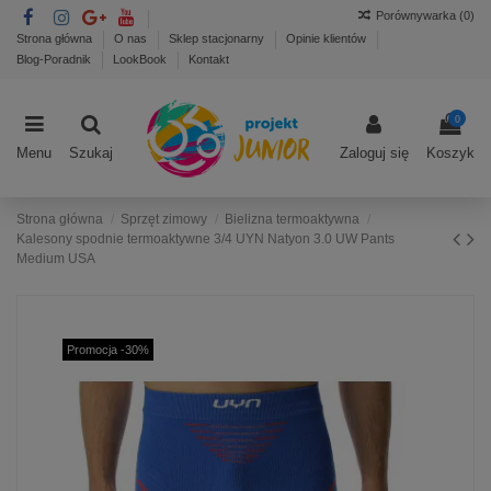
Porównywarka (
0
)
Strona główna
O nas
Sklep stacjonarny
Opinie klientów
Blog-Poradnik
LookBook
Kontakt
0
Menu
Szukaj
Zaloguj się
Koszyk
Strona główna
Sprzęt zimowy
Bielizna termoaktywna
Kalesony spodnie termoaktywne 3/4 UYN Natyon 3.0 UW Pants
Medium USA
Promocja -30%