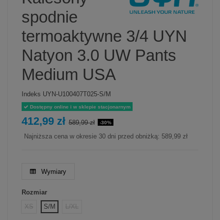
spodnie
termoaktywne 3/4 UYN
Natyon 3.0 UW Pants
Medium USA
Indeks
UYN-U100407T025-S/M
Dostępny online i w sklepie stacjonarnym
412,99 zł
589,99 zł
-30%
Najniższa cena w okresie 30 dni przed obniżką:
589,99 zł
Wymiary
Rozmiar
XS
S/M
L/XL