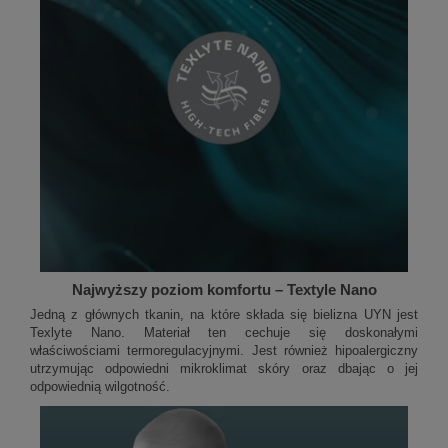
Najwyższy poziom komfortu – Textyle Nano
Jedną z głównych tkanin, na które składa się bielizna UYN jest
Texlyte Nano. Materiał ten cechuje się doskonałymi
właściwościami termoregulacyjnymi. Jest również hipoalergiczny
utrzymując odpowiedni mikroklimat skóry oraz dbając o jej
odpowiednią wilgotność.