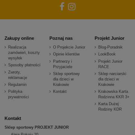
Zakupy online
Poznaj nas
Projekt Junior
Realizacja
O Projekcie Junior
Blog-Poradnik
zamówień, koszty
Opinie klientów
LookBook
wysyłek
Partnerzy i
Projekt Junior
Sposoby płatności
Przyjaciele
RACE
Zwroty,
Sklep sportowy
Sklep narciarski
reklamacje
dla dzieci w
dla dzieci w
Regulamin
Krakowie
Krakowie
Polityka
Kontakt
Krakowska Karta
prywatności
Rodzinna KKR 3+
Karta Dużej
Rodziny KDR
Kontakt
Sklep sportowy PROJEKT JUNIOR
Aleja Pokoju 20,