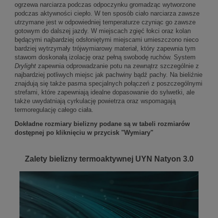
ogrzewa narciarza podczas odpoczynku gromadząc wytworzone
podczas aktywności ciepło. W ten sposób ciało narciarza zawsze
utrzymane jest w odpowiedniej temperaturze czyniąc go zawsze
gotowym do dalszej jazdy. W miejscach zgięć łokci oraz kolan
będącymi najbardziej odsłoniętymi miejscami umieszczono nieco
bardziej wytrzymały trójwymiarowy materiał, który zapewnia tym
stawom doskonałą izolację oraz pełną swobodę ruchów. System
Drylight
zapewnia odprowadzanie potu na zewnątrz szczególnie z
najbardziej potliwych miejsc jak pachwiny bądź pachy. Na bieliźnie
znajdują się także pasma specjalnych połączeń z poszczególnymi
strefami, które zapewniają idealne dopasowanie do sylwetki, ale
także uwydatniają cyrkulację powietrza oraz wspomagają
termoregulację całego ciała.
Dokładne rozmiary bielizny podane są w tabeli rozmiarów
dostępnej po kliknięciu w przycisk "Wymiary"
Zalety bielizny termoaktywnej UYN Natyon 3.0