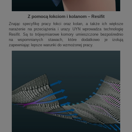
Z pomocą łokciom i kolanom – Resifit
Znając specyfikę pracy łokci oraz kolan, a także ich większe
narażenie na przeciążenia i urazy UYN wprowadza technologię
Resifit. Są to trójwymiarowe komory umieszczone bezpośrednio
na wspomnianych stawach, które dodatkowo je izolują
zapewniając lepsze warunki do wzmożonej pracy.