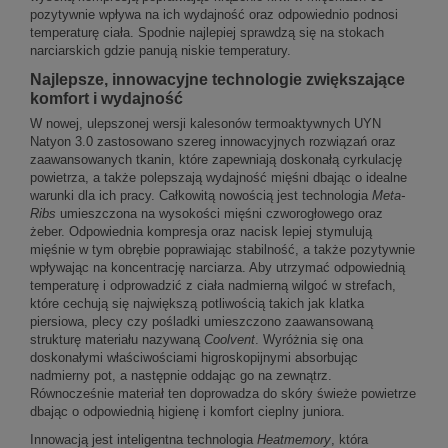
pozytywnie wpływa na ich wydajność oraz odpowiednio podnosi
temperaturę ciała. Spodnie najlepiej sprawdzą się na stokach
narciarskich gdzie panują niskie temperatury.
Najlepsze, innowacyjne technologie zwiększające
komfort i wydajność
W nowej, ulepszonej wersji kalesonów termoaktywnych UYN
Natyon 3.0 zastosowano szereg innowacyjnych rozwiązań oraz
zaawansowanych tkanin, które zapewniają doskonałą cyrkulację
powietrza, a także polepszają wydajność mięśni dbając o idealne
warunki dla ich pracy. Całkowitą nowością jest technologia
Meta-
Ribs
umieszczona na wysokości mięśni czworogłowego oraz
żeber. Odpowiednia kompresja oraz nacisk lepiej stymulują
mięśnie w tym obrębie poprawiając stabilność, a także pozytywnie
wpływając na koncentrację narciarza. Aby utrzymać odpowiednią
temperaturę i odprowadzić z ciała nadmierną wilgoć w strefach,
które cechują się największą potliwością takich jak klatka
piersiowa, plecy czy pośladki umieszczono zaawansowaną
strukturę materiału nazywaną
Coolvent
. Wyróżnia się ona
doskonałymi właściwościami higroskopijnymi absorbując
nadmierny pot, a następnie oddając go na zewnątrz.
Równocześnie materiał ten doprowadza do skóry świeże powietrze
dbając o odpowiednią higienę i komfort cieplny juniora.
Innowacją jest inteligentna technologia
Heatmemory
, która