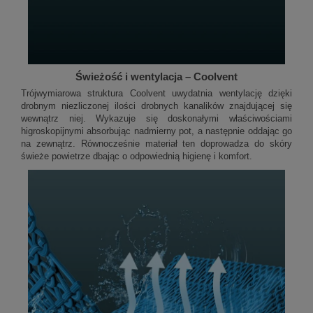
Świeżość i wentylacja – Coolvent
Trójwymiarowa struktura Coolvent uwydatnia wentylację dzięki
drobnym niezliczonej ilości drobnych kanalików znajdującej się
wewnątrz niej. Wykazuje się doskonałymi właściwościami
higroskopijnymi absorbując nadmierny pot, a następnie oddając go
na zewnątrz. Równocześnie materiał ten doprowadza do skóry
świeże powietrze dbając o odpowiednią higienę i komfort.