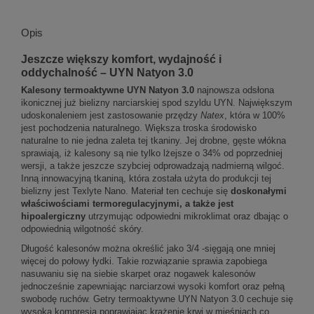
Opis
Jeszcze większy komfort, wydajność i
oddychalność – UYN Natyon 3.0
Kalesony termoaktywne UYN Natyon 3.0
najnowsza odsłona
ikonicznej już bielizny narciarskiej spod szyldu UYN. Największym
udoskonaleniem jest zastosowanie przędzy
Natex
, która w 100%
jest pochodzenia naturalnego. Większa troska środowisko
naturalne to nie jedna zaleta tej tkaniny. Jej drobne, gęste włókna
sprawiają, iż kalesony są nie tylko lżejsze o 34% od poprzedniej
wersji, a także jeszcze szybciej odprowadzają nadmierną wilgoć.
Inną innowacyjną tkaniną, która została użyta do produkcji tej
bielizny jest Texlyte Nano. Materiał ten cechuje się
doskonałymi
właściwościami termoregulacyjnymi, a także jest
hipoalergiczny
utrzymując odpowiedni mikroklimat oraz dbając o
odpowiednią wilgotność skóry.
Długość kalesonów można określić jako 3/4 -sięgają one mniej
więcej do połowy łydki. Takie rozwiązanie sprawia zapobiega
nasuwaniu się na siebie skarpet oraz nogawek kalesonów
jednocześnie zapewniając narciarzowi wysoki komfort oraz pełną
swobodę ruchów. Getry termoaktywne UYN Natyon 3.0 cechuje się
wysoką kompresją poprawiając krążenie krwi w mięśniach co