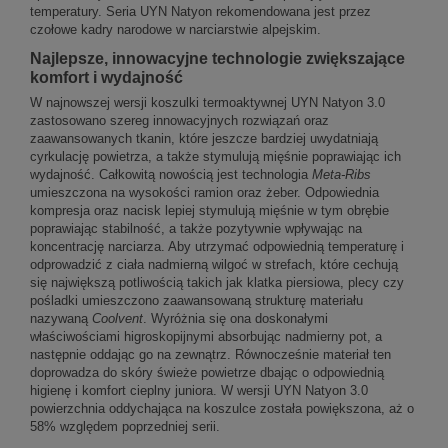
temperatury. Seria UYN Natyon rekomendowana jest przez
czołowe kadry narodowe w narciarstwie alpejskim.
Najlepsze, innowacyjne technologie zwiększające
komfort i wydajność
W najnowszej wersji koszulki termoaktywnej UYN Natyon 3.0
zastosowano szereg innowacyjnych rozwiązań oraz
zaawansowanych tkanin, które jeszcze bardziej uwydatniają
cyrkulację powietrza, a także stymulują mięśnie poprawiając ich
wydajność. Całkowitą nowością jest technologia
Meta-Ribs
umieszczona na wysokości ramion oraz żeber. Odpowiednia
kompresja oraz nacisk lepiej stymulują mięśnie w tym obrębie
poprawiając stabilność, a także pozytywnie wpływając na
koncentrację narciarza. Aby utrzymać odpowiednią temperaturę i
odprowadzić z ciała nadmierną wilgoć w strefach, które cechują
się największą potliwością takich jak klatka piersiowa, plecy czy
pośladki umieszczono zaawansowaną strukturę materiału
nazywaną
Coolvent
. Wyróżnia się ona doskonałymi
właściwościami higroskopijnymi absorbując nadmierny pot, a
następnie oddając go na zewnątrz. Równocześnie materiał ten
doprowadza do skóry świeże powietrze dbając o odpowiednią
higienę i komfort cieplny juniora. W wersji UYN Natyon 3.0
powierzchnia oddychająca na koszulce została powiększona, aż o
58% względem poprzedniej serii.