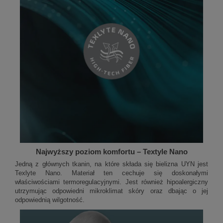
Najwyższy poziom komfortu – Textyle Nano
Jedną z głównych tkanin, na które składa się bielizna UYN jest
Texlyte Nano. Materiał ten cechuje się doskonałymi
właściwościami termoregulacyjnymi. Jest również hipoalergiczny
utrzymując odpowiedni mikroklimat skóry oraz dbając o jej
odpowiednią wilgotność.