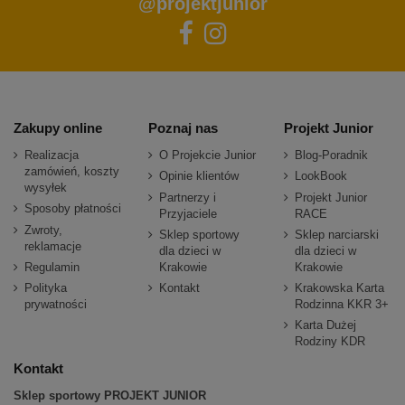
@projektjunior
Zakupy online
Poznaj nas
Projekt Junior
Realizacja
O Projekcie Junior
Blog-Poradnik
zamówień, koszty
Opinie klientów
LookBook
wysyłek
Partnerzy i
Projekt Junior
Sposoby płatności
Przyjaciele
RACE
Zwroty,
Sklep sportowy
Sklep narciarski
reklamacje
dla dzieci w
dla dzieci w
Regulamin
Krakowie
Krakowie
Polityka
Kontakt
Krakowska Karta
prywatności
Rodzinna KKR 3+
Karta Dużej
Rodziny KDR
Kontakt
Sklep sportowy PROJEKT JUNIOR