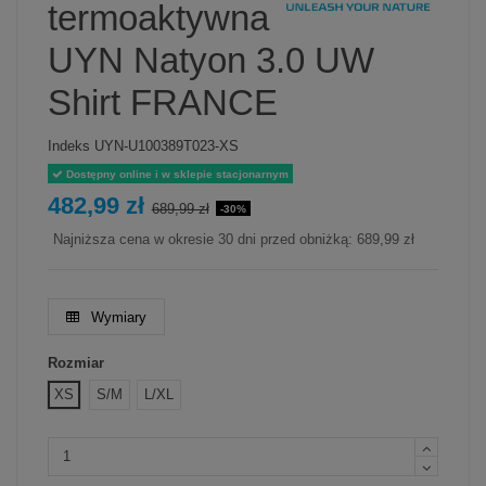
termoaktywna
UYN Natyon 3.0 UW
Shirt FRANCE
Indeks
UYN-U100389T023-XS
Dostępny online i w sklepie stacjonarnym
482,99 zł
689,99 zł
-30%
Najniższa cena w okresie 30 dni przed obniżką:
689,99 zł
Wymiary
Rozmiar
XS
S/M
L/XL