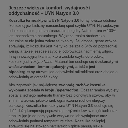
Jeszcze większy komfort, wydajność i
oddychalność – UYN Natyon 3.0
Koszulka termoaktywna UYN Natyon 3.0
to najnowsza odsłona
ikonicznej już bielizny narciarskiej spod szyldu UYN. Największym
udoskonaleniem jest zastosowanie przędzy Natex, która w 100%
jest pochodzenia naturalnego. Większa troska środowisko
naturalne to nie jedna zaleta tej tkaniny. Jej drobne, gęste włókna
sprawiają, iż koszulka jest nie tylko lżejsza o 34% od poprzedniej
wersji, a także jeszcze szybciej odprowadza nadmierną wilgoć.
Inną innowacyjną tkaniną, która została użyta do produkcji
koszulki jest
Texlyte Nano
. Materiał ten cechuje się
doskonałymi
właściwościami termoregulacyjnymi, a także jest
hipoalergiczny
utrzymując odpowiedni mikroklimat oraz dbając o
odpowiednią wilgotność skóry.
Aby zapewnić jak największą
swobodę ruchów koszulka
wykonana została w kroju
Hypermotion
. Obszar ramion wycięty
został z jednego materiału tkaniny bez pionowych szwów, aby w
zminimalizować jakiekolwiek ograniczenia ruchów obręczy
barkowej. Koszulka termoaktywna UYN Natyon 3.0 cechuje się
dość dużą kompresją poprawiając krążenie krwi w mięśniach oraz
stabilizując je co pozytywnie wpływa na ich wydajność oraz
odpowiednio podnosi temperaturę ciała. Koszulka najlepiej
sprawdzi się na stokach narciarskich gdzie panują niskie