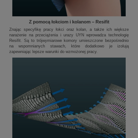
Z pomocą łokciom i kolanom – Resifit
Znając specyfikę pracy łokci oraz kolan, a także ich większe
narażenie na przeciążenia i urazy UYN wprowadza technologię
Resifit. Są to trójwymiarowe komory umieszczone bezpośrednio
na wspomnianych stawach, które dodatkowo je izolują
zapewniając lepsze warunki do wzmożonej pracy.