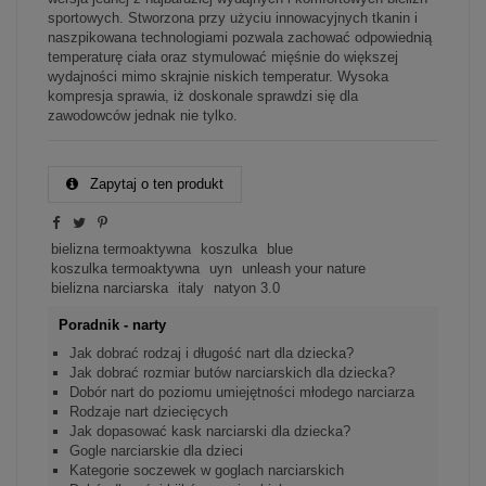
sportowych. Stworzona przy użyciu innowacyjnych tkanin i
naszpikowana technologiami pozwala zachować odpowiednią
temperaturę ciała oraz stymulować mięśnie do większej
wydajności mimo skrajnie niskich temperatur. Wysoka
kompresja sprawia, iż doskonale sprawdzi się dla
zawodowców jednak nie tylko.
Zapytaj o ten produkt
bielizna termoaktywna
koszulka
blue
koszulka termoaktywna
uyn
unleash your nature
bielizna narciarska
italy
natyon 3.0
Poradnik - narty
Jak dobrać rodzaj i długość nart dla dziecka?
Jak dobrać rozmiar butów narciarskich dla dziecka?
Dobór nart do poziomu umiejętności młodego narciarza
Rodzaje nart dziecięcych
Jak dopasować kask narciarski dla dziecka?
Gogle narciarskie dla dzieci
Kategorie soczewek w goglach narciarskich