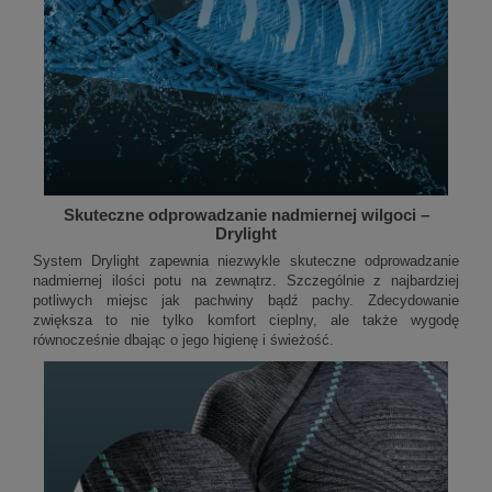
Skuteczne odprowadzanie nadmiernej wilgoci –
Drylight
System Drylight zapewnia niezwykle skuteczne odprowadzanie
nadmiernej ilości potu na zewnątrz. Szczególnie z najbardziej
potliwych miejsc jak pachwiny bądź pachy. Zdecydowanie
zwiększa to nie tylko komfort cieplny, ale także wygodę
równocześnie dbając o jego higienę i świeżość.