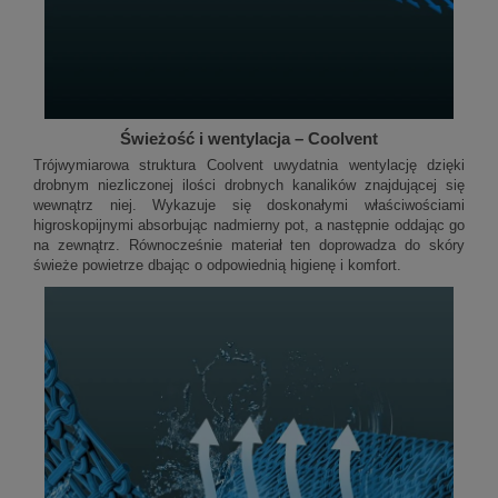
Świeżość i wentylacja – Coolvent
Trójwymiarowa struktura Coolvent uwydatnia wentylację dzięki
drobnym niezliczonej ilości drobnych kanalików znajdującej się
wewnątrz niej. Wykazuje się doskonałymi właściwościami
higroskopijnymi absorbując nadmierny pot, a następnie oddając go
na zewnątrz. Równocześnie materiał ten doprowadza do skóry
świeże powietrze dbając o odpowiednią higienę i komfort.