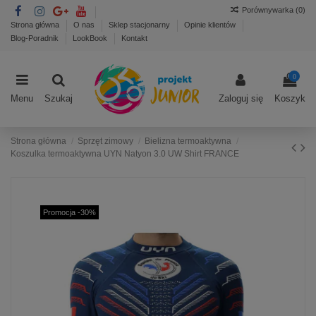
Porównywarka (
0
)
Strona główna
O nas
Sklep stacjonarny
Opinie klientów
Blog-Poradnik
LookBook
Kontakt
0
Menu
Szukaj
Zaloguj się
Koszyk
Strona główna
Sprzęt zimowy
Bielizna termoaktywna
Koszulka termoaktywna UYN Natyon 3.0 UW Shirt FRANCE
Promocja -30%