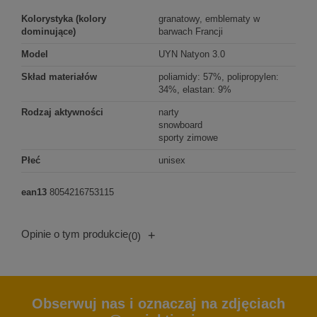
Kolorystyka (kolory
granatowy, emblematy w
dominujące)
barwach Francji
Model
UYN Natyon 3.0
Skład materiałów
poliamidy: 57%, polipropylen:
34%, elastan: 9%
Rodzaj aktywności
narty
snowboard
sporty zimowe
Płeć
unisex
ean13
8054216753115
Opinie o tym produkcie
+
(0)
Obserwuj nas i oznaczaj na zdjęciach