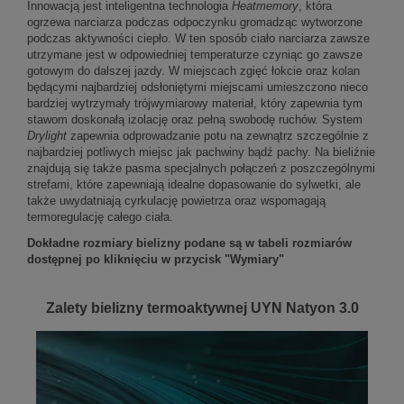
Innowacją jest inteligentna technologia
Heatmemory
, która
ogrzewa narciarza podczas odpoczynku gromadząc wytworzone
podczas aktywności ciepło. W ten sposób ciało narciarza zawsze
utrzymane jest w odpowiedniej temperaturze czyniąc go zawsze
gotowym do dalszej jazdy. W miejscach zgięć łokcie oraz kolan
będącymi najbardziej odsłoniętymi miejscami umieszczono nieco
bardziej wytrzymały trójwymiarowy materiał, który zapewnia tym
stawom doskonałą izolację oraz pełną swobodę ruchów. System
Drylight
zapewnia odprowadzanie potu na zewnątrz szczególnie z
najbardziej potliwych miejsc jak pachwiny bądź pachy. Na bieliźnie
znajdują się także pasma specjalnych połączeń z poszczególnymi
strefami, które zapewniają idealne dopasowanie do sylwetki, ale
także uwydatniają cyrkulację powietrza oraz wspomagają
termoregulację całego ciała.
Dokładne rozmiary bielizny podane są w tabeli rozmiarów
dostępnej po kliknięciu w przycisk "Wymiary"
Zalety bielizny termoaktywnej UYN Natyon 3.0