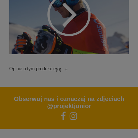
Opinie o tym produkcie
+
(0)
Obserwuj nas i oznaczaj na zdjęciach
@projektjunior