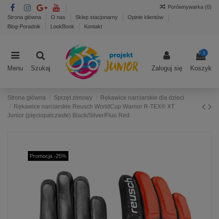
Porównywarka (
0
)
Strona główna
O nas
Sklep stacjonarny
Opinie klientów
Blog-Poradnik
LookBook
Kontakt
0
Menu
Szukaj
Zaloguj się
Koszyk
Strona główna
Sprzęt zimowy
Rękawice narciarskie dla dzieci
Rękawice narciarskie Reusch WorldCup Warrior R-TEX® XT
Junior (pięciopalczaste) Black/Silver/Fluo Red
Promocja -25%