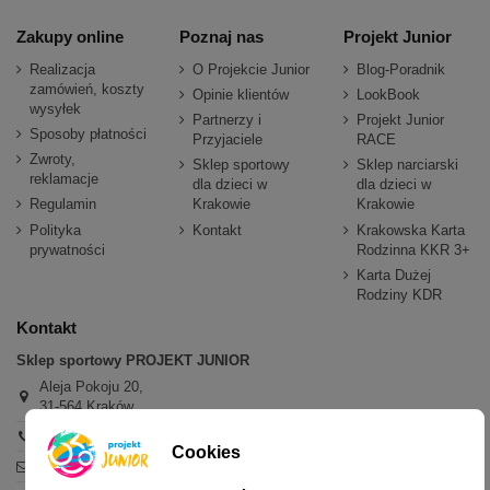
Zakupy online
Poznaj nas
Projekt Junior
Realizacja
O Projekcie Junior
Blog-Poradnik
zamówień, koszty
Opinie klientów
LookBook
wysyłek
Partnerzy i
Projekt Junior
Sposoby płatności
Przyjaciele
RACE
Zwroty,
Sklep sportowy
Sklep narciarski
reklamacje
dla dzieci w
dla dzieci w
Regulamin
Krakowie
Krakowie
Polityka
Kontakt
Krakowska Karta
prywatności
Rodzinna KKR 3+
Karta Dużej
Rodziny KDR
Kontakt
Sklep sportowy PROJEKT JUNIOR
Aleja Pokoju 20,
31-564 Kraków
+48 600 779 897
Cookies
sklep@projektjunior.pl