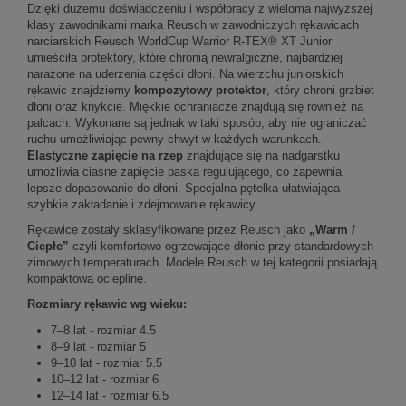
Dzięki dużemu doświadczeniu i współpracy z wieloma najwyższej
klasy zawodnikami marka Reusch w zawodniczych rękawicach
narciarskich Reusch WorldCup Warrior R-TEX® XT Junior
umieściła protektory, które chronią newralgiczne, najbardziej
narażone na uderzenia części dłoni. Na wierzchu juniorskich
rękawic znajdziemy
kompozytowy protektor
, który chroni grzbiet
dłoni oraz knykcie. Miękkie ochraniacze znajdują się również na
palcach. Wykonane są jednak w taki sposób, aby nie ograniczać
ruchu umożliwiając pewny chwyt w każdych warunkach.
Elastyczne zapięcie na rzep
znajdujące się na nadgarstku
umożliwia ciasne zapięcie paska regulującego, co zapewnia
lepsze dopasowanie do dłoni. Specjalna pętelka ułatwiająca
szybkie zakładanie i zdejmowanie rękawicy.
Rękawice zostały sklasyfikowane przez Reusch jako
„Warm /
Ciepłe”
czyli komfortowo ogrzewające dłonie przy standardowych
zimowych temperaturach. Modele Reusch w tej kategorii posiadają
kompaktową ocieplinę.
Rozmiary rękawic wg wieku:
7–8 lat - rozmiar 4.5
8–9 lat - rozmiar 5
9–10 lat - rozmiar 5.5
10–12 lat - rozmiar 6
12–14 lat - rozmiar 6.5