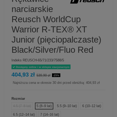
narciarskie
Reusch WorldCup
Warrior R-TEX® XT
Junior (pięciopalczaste)
Black/Silver/Fluo Red
Indeks
REUSCH-65/71/233/7588/5
Dostępny online i w sklepie stacjonarnym
404,93 zł
539,90 zł
-25%
Najniższa cena w okresie 30 dni przed obniżką:
404,93 zł
Rozmiar
4.5 (7–8 lat)
5 (8–9 lat)
5.5 (9–10 lat)
6 (10–12 lat)
6.5 (12–14 lat)
7 (14–16 lat)