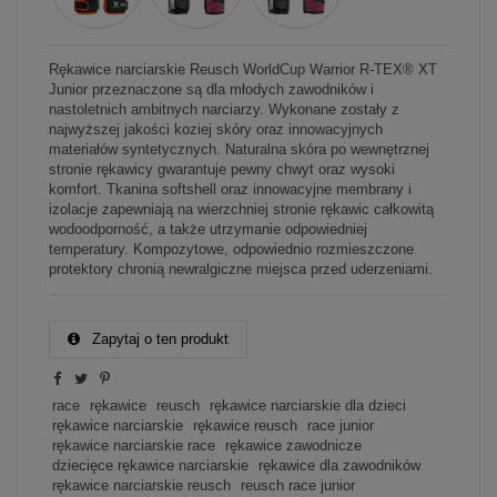
Rękawice narciarskie Reusch WorldCup Warrior R-TEX® XT
Junior przeznaczone są dla młodych zawodników i
nastoletnich ambitnych narciarzy. Wykonane zostały z
najwyższej jakości koziej skóry oraz innowacyjnych
materiałów syntetycznych. Naturalna skóra po wewnętrznej
stronie rękawicy gwarantuje pewny chwyt oraz wysoki
komfort. Tkanina softshell oraz innowacyjne membrany i
izolacje zapewniają na wierzchniej stronie rękawic całkowitą
wodoodporność, a także utrzymanie odpowiedniej
temperatury. Kompozytowe, odpowiednio rozmieszczone
protektory chronią newralgiczne miejsca przed uderzeniami.
Zapytaj o ten produkt
race
rękawice
reusch
rękawice narciarskie dla dzieci
rękawice narciarskie
rękawice reusch
race junior
rękawice narciarskie race
rękawice zawodnicze
dziecięce rękawice narciarskie
rękawice dla zawodników
rękawice narciarskie reusch
reusch race junior