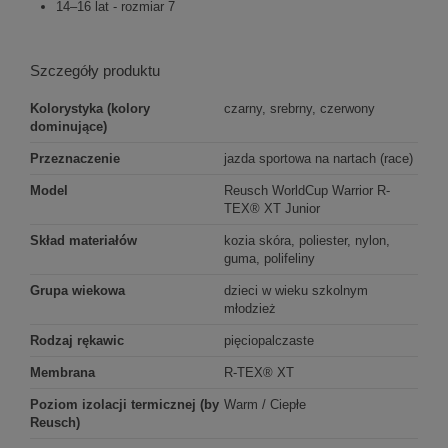
14–16 lat - rozmiar 7
Szczegóły produktu
Kolorystyka (kolory
czarny, srebrny, czerwony
dominujące)
Przeznaczenie
jazda sportowa na nartach (race)
Model
Reusch WorldCup Warrior R-
TEX® XT Junior
Skład materiałów
kozia skóra, poliester, nylon,
guma, polifeliny
Grupa wiekowa
dzieci w wieku szkolnym
młodzież
Rodzaj rękawic
pięciopalczaste
Membrana
R-TEX® XT
Poziom izolacji termicznej (by
Warm / Ciepłe
Reusch)