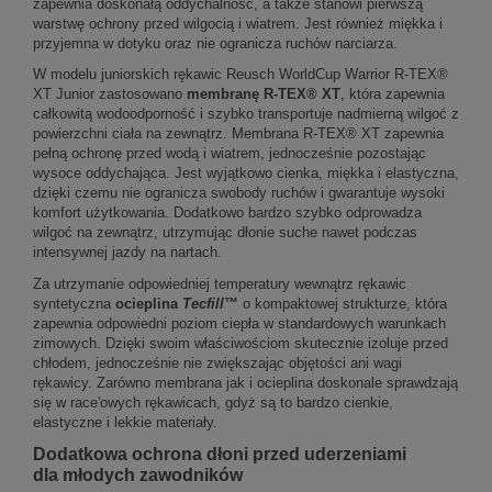
zapewnia doskonałą oddychalność, a także stanowi pierwszą
warstwę ochrony przed wilgocią i wiatrem. Jest również miękka i
przyjemna w dotyku oraz nie ogranicza ruchów narciarza.
W modelu juniorskich rękawic Reusch WorldCup Warrior R-TEX®
XT Junior zastosowano
membranę R-TEX® XT
, która zapewnia
całkowitą wodoodporność i szybko transportuje nadmierną wilgoć z
powierzchni ciała na zewnątrz. Membrana R-TEX® XT zapewnia
pełną ochronę przed wodą i wiatrem, jednocześnie pozostając
wysoce oddychająca. Jest wyjątkowo cienka, miękka i elastyczna,
dzięki czemu nie ogranicza swobody ruchów i gwarantuje wysoki
komfort użytkowania. Dodatkowo bardzo szybko odprowadza
wilgoć na zewnątrz, utrzymując dłonie suche nawet podczas
intensywnej jazdy na nartach.
Za utrzymanie odpowiedniej temperatury wewnątrz rękawic
syntetyczna
ocieplina
Tecfill
™
o kompaktowej strukturze, która
zapewnia odpowiedni poziom ciepła w standardowych warunkach
zimowych. Dzięki swoim właściwościom skutecznie izoluje przed
chłodem, jednocześnie nie zwiększając objętości ani wagi
rękawicy. Zarówno membrana jak i ocieplina doskonale sprawdzają
się w race'owych rękawicach, gdyż są to bardzo cienkie,
elastyczne i lekkie materiały.
Dodatkowa ochrona dłoni przed uderzeniami
dla młodych zawodników