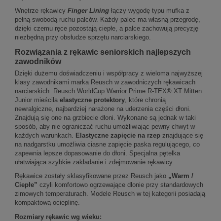
Wnętrze rękawicy
Finger Lining
łączy wygodę typu mufka z
pełną swobodą ruchu palców. Każdy palec ma własną przegrodę,
dzięki czemu ręce pozostają ciepłe, a palce zachowują precyzję
niezbędną przy obsłudze sprzętu narciarskiego.
Rozwiązania z rękawic seniorskich najlepszych
zawodników
Dzięki dużemu doświadczeniu i współpracy z wieloma najwyższej
klasy zawodnikami marka Reusch w zawodniczych rękawicach
narciarskich Reusch WorldCup Warrior Prime R-TEX® XT Mitten
Junior mieściła
elastyczne protektory
, które chronią
newralgiczne, najbardziej narażone na uderzenia części dłoni.
Znajdują się one na grzbiecie dłoni. Wykonane są jednak w taki
sposób, aby nie ograniczać ruchu umożliwiając pewny chwyt w
każdych warunkach.
Elastyczne zapięcie na rzep
znajdujące się
na nadgarstku umożliwia ciasne zapięcie paska regulującego, co
zapewnia lepsze dopasowanie do dłoni. Specjalna pętelka
ułatwiająca szybkie zakładanie i zdejmowanie rękawicy.
Rękawice zostały sklasyfikowane przez Reusch jako
„Warm /
Ciepłe”
czyli komfortowo ogrzewające dłonie przy standardowych
zimowych temperaturach. Modele Reusch w tej kategorii posiadają
kompaktową ocieplinę.
Rozmiary rękawic wg wieku: