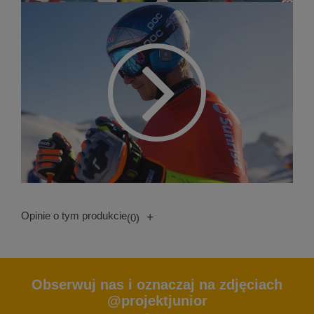
Opinie o tym produkcie
+
(0)
Obserwuj nas i oznaczaj na zdjęciach
@projektjunior