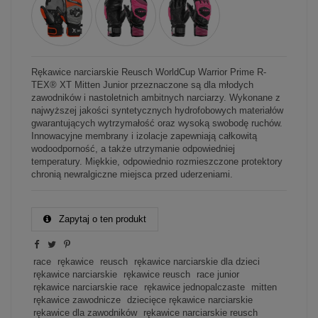
Rękawice narciarskie Reusch WorldCup Warrior Prime R-
TEX® XT Mitten Junior przeznaczone są dla młodych
zawodników i nastoletnich ambitnych narciarzy. Wykonane z
najwyższej jakości syntetycznych hydrofobowych materiałów
gwarantujących wytrzymałość oraz wysoką swobodę ruchów.
Innowacyjne membrany i izolacje zapewniają całkowitą
wodoodporność, a także utrzymanie odpowiedniej
temperatury. Miękkie, odpowiednio rozmieszczone protektory
chronią newralgiczne miejsca przed uderzeniami.
Zapytaj o ten produkt
race
rękawice
reusch
rękawice narciarskie dla dzieci
rękawice narciarskie
rękawice reusch
race junior
rękawice narciarskie race
rękawice jednopalczaste
mitten
rękawice zawodnicze
dziecięce rękawice narciarskie
rękawice dla zawodników
rękawice narciarskie reusch