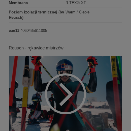
Membrana
R-TEX® XT
Poziom izolacji termicznej (by
Warm / Ciepłe
Reusch)
ean13
4060485611005
Reusch - rękawice mistrzów