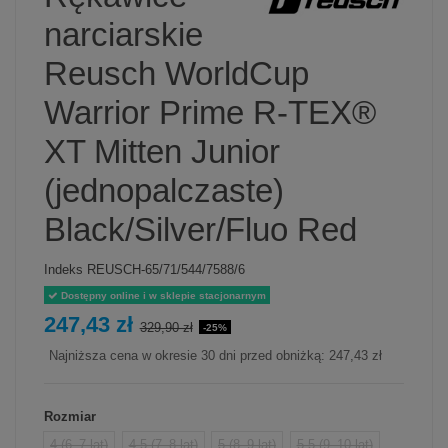
narciarskie
Reusch WorldCup
Warrior Prime R-TEX®
XT Mitten Junior
(jednopalczaste)
Black/Silver/Fluo Red
Indeks
REUSCH-65/71/544/7588/6
Dostępny online i w sklepie stacjonarnym
247,43 zł
329,90 zł
-25%
Najniższa cena w okresie 30 dni przed obniżką:
247,43 zł
Rozmiar
4 (6–7 lat)
4.5 (7–8 lat)
5 (8–9 lat)
5.5 (9–10 lat)