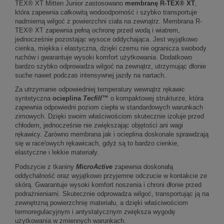
TEX® XT Mitten Junior zastosowano
membranę R-TEX® XT
,
która zapewnia całkowitą wodoodporność i szybko transportuje
nadmierną wilgoć z powierzchni ciała na zewnątrz. Membrana R-
TEX® XT zapewnia pełną ochronę przed wodą i wiatrem,
jednocześnie pozostając wysoce oddychająca. Jest wyjątkowo
cienka, miękka i elastyczna, dzięki czemu nie ogranicza swobody
ruchów i gwarantuje wysoki komfort użytkowania. Dodatkowo
bardzo szybko odprowadza wilgoć na zewnątrz, utrzymując dłonie
suche nawet podczas intensywnej jazdy na nartach.
Za utrzymanie odpowiedniej temperatury wewnątrz rękawic
syntetyczna
ocieplina
Tecfill
™
o kompaktowej strukturze, która
zapewnia odpowiedni poziom ciepła w standardowych warunkach
zimowych. Dzięki swoim właściwościom skutecznie izoluje przed
chłodem, jednocześnie nie zwiększając objętości ani wagi
rękawicy. Zarówno membrana jak i ocieplina doskonale sprawdzają
się w race'owych rękawicach, gdyż są to bardzo cienkie,
elastyczne i lekkie materiały.
Podszycie z tkaniny
MicroActive
zapewnia doskonałą
oddychalność oraz wyjątkowo przyjemne odczucie w kontakcie ze
skórą. Gwarantuje wysoki komfort noszenia i chroni dłonie przed
podrażnieniami. Skutecznie odprowadza wilgoć, transportując ją na
zewnętrzną powierzchnię materiału, a dzięki właściwościom
termoregulacyjnym i antystatycznym zwiększa wygodę
użytkowania w zmiennych warunkach.