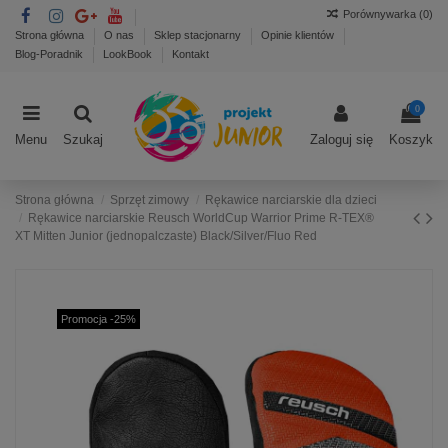
Porównywarka (
0
)
Strona główna
O nas
Sklep stacjonarny
Opinie klientów
Blog-Poradnik
LookBook
Kontakt
0
Menu
Szukaj
Zaloguj się
Koszyk
Strona główna
Sprzęt zimowy
Rękawice narciarskie dla dzieci
Rękawice narciarskie Reusch WorldCup Warrior Prime R-TEX®
XT Mitten Junior (jednopalczaste) Black/Silver/Fluo Red
Promocja -25%