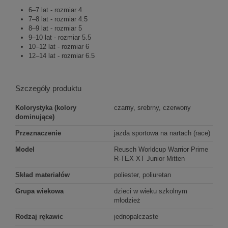
6–7 lat - rozmiar 4
7–8 lat - rozmiar 4.5
8–9 lat - rozmiar 5
9–10 lat - rozmiar 5.5
10–12 lat - rozmiar 6
12–14 lat - rozmiar 6.5
Szczegóły produktu
Kolorystyka (kolory
czarny, srebrny, czerwony
dominujące)
Przeznaczenie
jazda sportowa na nartach (race)
Model
Reusch Worldcup Warrior Prime
R-TEX XT Junior Mitten
Skład materiałów
poliester, poliuretan
Grupa wiekowa
dzieci w wieku szkolnym
młodzież
Rodzaj rękawic
jednopalczaste