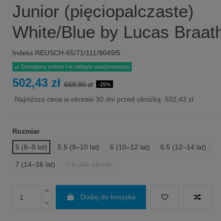
Junior (pięciopalczaste)
White/Blue by Lucas Braat
Indeks
REUSCH-65/71/111/9049/5
Dostępny online i w sklepie stacjonarnym
502,43 zł
669,90 zł
-25%
Najniższa cena w okresie 30 dni przed obniżką:
502,43 zł
Rozmiar
5 (8–9 lat)
5.5 (9–10 lat)
6 (10–12 lat)
6.5 (12–14 lat)
7 (14–16 lat)
7.5 (16–18 lat)
Dodaj do koszyka