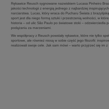
Rękawice Reusch sygnowane nazwiskiem Lucasa Pinheiro Braat
jakości technologii z energią jednego z najbardziej inspirując
narciarstwa. Lucas, który wraca do Pucharu Świata z brazylijską
sport jest dla niego formą sztuki i przestrzenią wolności, w któ
historia – od ulic São Paulo po światowe stoki – odzwierciedla 
podążaniu za marzeniami.
We współpracy z Reusch powstały rękawice, które nie tylko sp
sportowe, ale również niosą w sobie część jego filozofii: inspir
realizowali swoje cele. Jak sam mówi – warto przyjrzeć się im 