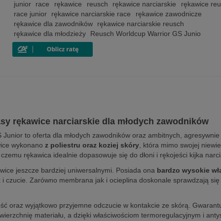
junior
race
rękawice
reusch
rękawice narciarskie
rękawice re
race junior
rękawice narciarskie race
rękawice zawodnicze
rękawice dla zawodników
rękawice narciarskie reusch
rękawice dla młodzieży
Reusch Worldcup Warrior GS Junio
asy rękawice narciarskie dla młodych zawodników
 Junior to oferta dla młodych zawodników oraz ambitnych, agresywnie
wice wykonano
z poliestru oraz koziej skóry
, która mimo swojej niewiel
 czemu rękawica idealnie dopasowuje się do dłoni i rękojeści kijka na
wice jeszcze bardziej uniwersalnymi. Posiada ona
bardzo wysokie wł
i czucie. Zarówno membrana jak i ocieplina doskonale sprawdzają się 
ć oraz wyjątkowo przyjemne odczucie w kontakcie ze skórą. Gwarantuje
owierzchnię materiału, a dzięki właściwościom termoregulacyjnym i a