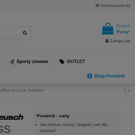
Porównywarka (
0
)
Koszyk
Pusty!
Zaloguj się
Sporty zimowe
OUTLET
Blog-Poradnik
e/Blue by Lucas Braathen
Poradnik - narty
Jak dobrać rodzaj i długość nart dla
GS
dziecka?