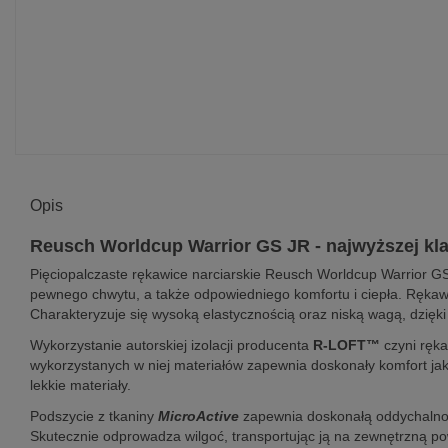
Opis
Reusch Worldcup Warrior GS JR - najwyższej kl
Pięciopalczaste rękawice narciarskie Reusch Worldcup Warrior GS
pewnego chwytu, a także odpowiedniego komfortu i ciepła. Ręka
Charakteryzuje się wysoką elastycznością oraz niską wagą, dzięki
Wykorzystanie autorskiej izolacji producenta
R-LOFT™
czyni ręka
wykorzystanych w niej materiałów zapewnia doskonały komfort jak 
lekkie materiały.
Podszycie z tkaniny
MicroActive
zapewnia doskonałą oddychalnoś
Skutecznie odprowadza wilgoć, transportując ją na zewnętrzną p