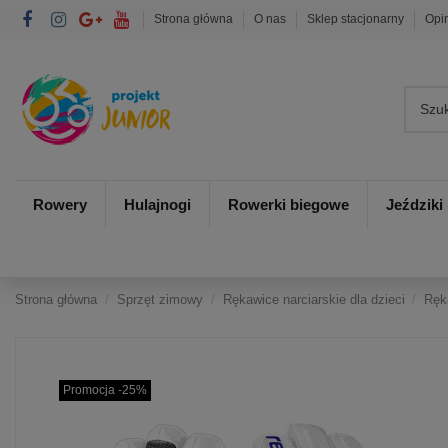
Strona główna
O nas
Sklep stacjonarny
Opi
Rowery
Hulajnogi
Rowerki biegowe
Jeździki
Strona główna
Sprzęt zimowy
Rękawice narciarskie dla dzieci
Ręk
Promocja -25%