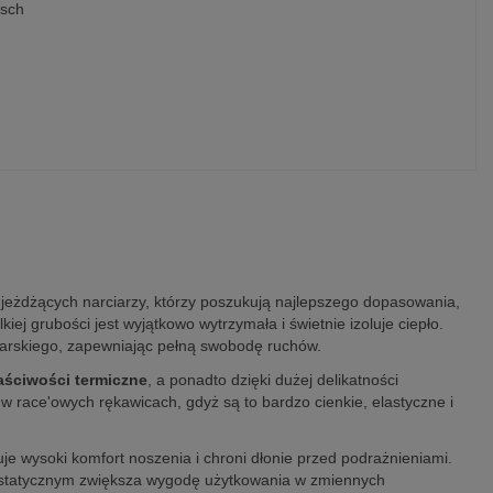
usch
 jeżdżących narciarzy, którzy poszukują najlepszego dopasowania,
kiej grubości jest wyjątkowo wytrzymała i świetnie izoluje ciepło.
rciarskiego, zapewniając pełną swobodę ruchów.
aściwości termiczne
, a ponadto dzięki dużej delikatności
w race'owych rękawicach, gdyż są to bardzo cienkie, elastyczne i
 wysoki komfort noszenia i chroni dłonie przed podrażnieniami.
ntystatycznym zwiększa wygodę użytkowania w zmiennych