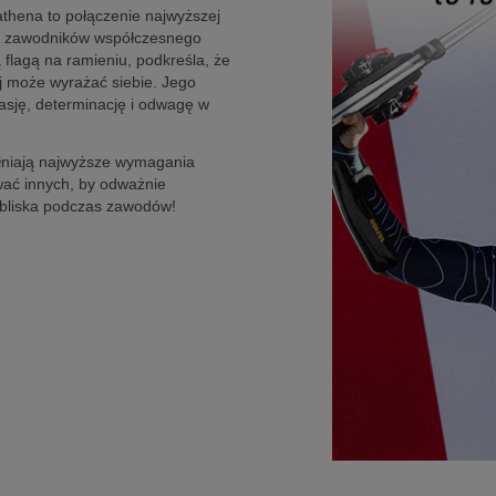
hena to połączenie najwyższej
ych zawodników współczesnego
 flagą na ramieniu, podkreśla, że
rej może wyrażać siebie. Jego
pasję, determinację i odwagę w
ełniają najwyższe wymagania
ować innych, by odważnie
z bliska podczas zawodów!