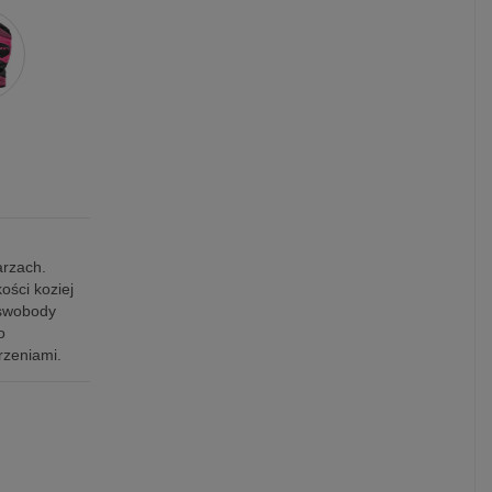
arzach.
ości koziej
 swobody
o
rzeniami.