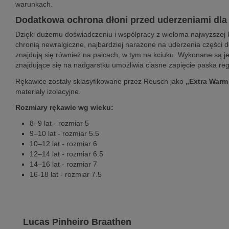
warunkach.
Dodatkowa ochrona dłoni przed uderzeniami d
Dzięki dużemu doświadczeniu i współpracy z wieloma najwyższej
chronią newralgiczne, najbardziej narażone na uderzenia części d
znajdują się również na palcach, w tym na kciuku. Wykonane są 
znajdujące się na nadgarstku umożliwia ciasne zapięcie paska reg
Rękawice zostały sklasyfikowane przez Reusch jako
„Extra Warm 
materiały izolacyjne.
Rozmiary rękawic wg wieku:
8–9 lat - rozmiar 5
9–10 lat - rozmiar 5.5
10–12 lat - rozmiar 6
12–14 lat - rozmiar 6.5
14–16 lat - rozmiar 7
16-18 lat - rozmiar 7.5
Lucas Pinheiro Braathen