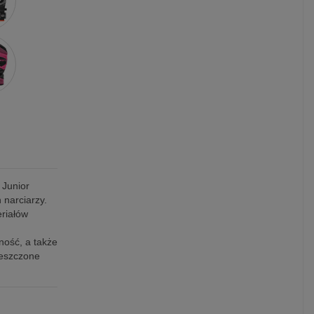
 Junior
 narciarzy.
riałów
ność, a także
ieszczone