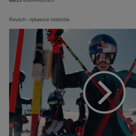
ean13
4060485610923
Reusch - rękawice mistrzów