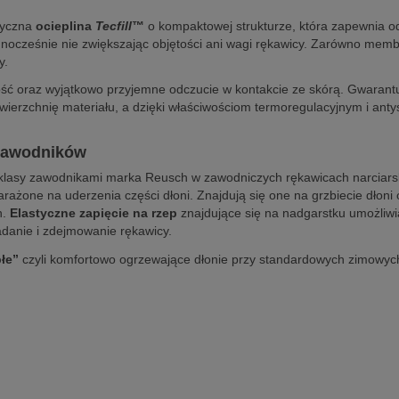
tyczna
ocieplina
Tecfill
™
o kompaktowej strukturze, która zapewnia 
dnocześnie nie zwiększając objętości ani wagi rękawicy. Zarówno memb
y.
ć oraz wyjątkowo przyjemne odczucie w kontakcie ze skórą. Gwarantuje
owierzchnię materiału, a dzięki właściwościom termoregulacyjnym i a
 zawodników
 klasy zawodnikami marka Reusch w zawodniczych rękawicach narciar
narażone na uderzenia części dłoni. Znajdują się one na grzbiecie dłon
h.
Elastyczne zapięcie na rzep
znajdujące się na nadgarstku umożliwi
adanie i zdejmowanie rękawicy.
płe”
czyli komfortowo ogrzewające dłonie przy standardowych zimowych