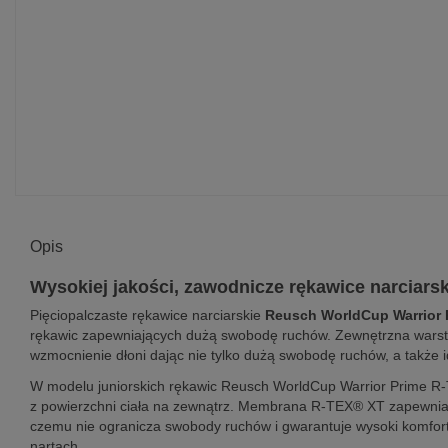
Opis
Wysokiej jakości, zawodnicze rękawice narciarski
Pięciopalczaste rękawice narciarskie
Reusch WorldCup Warrior 
rękawic zapewniających dużą swobodę ruchów. Zewnętrzna warstwa
wzmocnienie dłoni dając nie tylko dużą swobodę ruchów, a także 
W modelu juniorskich rękawic Reusch WorldCup Warrior Prime 
z powierzchni ciała na zewnątrz. Membrana R-TEX® XT zapewnia p
czemu nie ogranicza swobody ruchów i gwarantuje wysoki komfor
nartach.