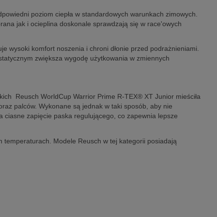
odpowiedni poziom ciepła w standardowych warunkach zimowych.
rana jak i ocieplina doskonale sprawdzają się w race'owych
 wysoki komfort noszenia i chroni dłonie przed podrażnieniami.
ntystatycznym zwiększa wygodę użytkowania w zmiennych
skich Reusch WorldCup Warrior Prime R-TEX® XT Junior mieściła
i oraz palców. Wykonane są jednak w taki sposób, aby nie
a ciasne zapięcie paska regulującego, co zapewnia lepsze
 temperaturach. Modele Reusch w tej kategorii posiadają