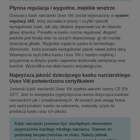
Płynna regulacja i wygodne, miękkie wnętrze
Dziecięcy kask narciarski Uvex Viti został wyposażony w
system
regulacji
IAS
, który pozwala w prosty i szybki sposób
wyregulować kask, tak aby idealnie dopasował się do obwodu
głowy dziecka. Ponadto w kasku można regulować długość
pasków pod brodą oraz na uszach dopasowując go do każdej
dziecięcej główki. Wygodne zapięcie paska to technologia
Monomatic
, która pozwala wyregulować pasek nawet jedną ręką.
Wewnętrzna wyściółka kasku Uvex Viti z bardzo miękkiej i
przyjemnej w dotyku pianki zapewnia doskonałą wentylację oraz
komfort. Wyściółka ma właściwości antyalergiczne.
Najwyższa jakość dziecięcego kasku narciarskiego
Uvex Viti potwierdzona certyfikatem
Juniorski kask narciarski Uvex Viti spełnia warunki normy CE EN
1077. Jest to europejska rygorystyczna norma dotycząca kasków
narciarskich jak i snowboardowych. W testach pod uwagę brana
jest wytrzymałość kasku na uderzenia, materiały użyte do
produkcji kasku oraz ich jakość.
Kask narciarski powinien być niezbędnym elementem
wyposażenia każdego młodego narciarza. Stanowi on
podstawę bezpieczeństwa na stoku. Należy jednak