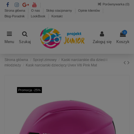
Porównywarka (
0
)
Strona główna
O nas
Sklep stacjonarny
Opinie klientów
Blog-Poradnik
LookBook
Kontakt
0
Menu
Szukaj
Zaloguj się
Koszyk
Strona główna
Sprzęt zimowy
Kaski narciarskie dla dzieci i
młodzieży
Kask narciarski dziecięcy Uvex Viti Pink Mat
Promocja -25%