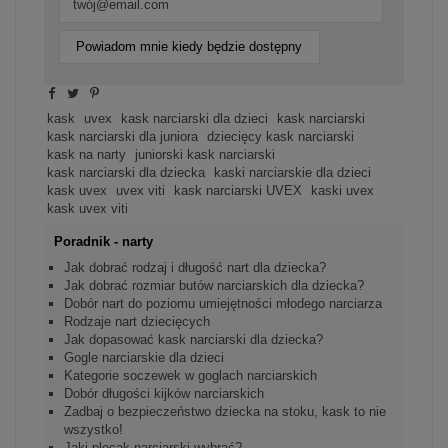
Powiadom mnie kiedy będzie dostępny
kask
uvex
kask narciarski dla dzieci
kask narciarski
kask narciarski dla juniora
dziecięcy kask narciarski
kask na narty
juniorski kask narciarski
kask narciarski dla dziecka
kaski narciarskie dla dzieci
kask uvex
uvex viti
kask narciarski UVEX
kaski uvex
kask uvex viti
Poradnik - narty
Jak dobrać rodzaj i długość nart dla dziecka?
Jak dobrać rozmiar butów narciarskich dla dziecka?
Dobór nart do poziomu umiejętności młodego narciarza
Rodzaje nart dziecięcych
Jak dopasować kask narciarski dla dziecka?
Gogle narciarskie dla dzieci
Kategorie soczewek w goglach narciarskich
Dobór długości kijków narciarskich
Zadbaj o bezpieczeństwo dziecka na stoku, kask to nie
wszystko!
Jaki plecak narciarski wybrać?