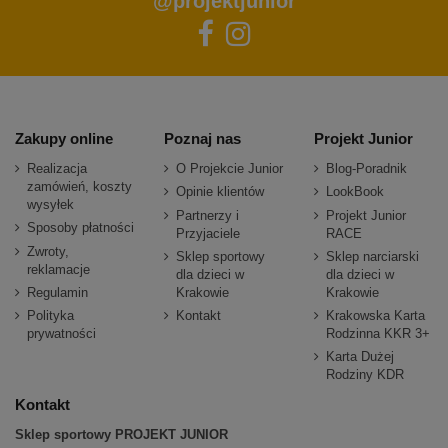
@projektjunior
Zakupy online
Poznaj nas
Projekt Junior
Realizacja
O Projekcie Junior
Blog-Poradnik
zamówień, koszty
Opinie klientów
LookBook
wysyłek
Partnerzy i
Projekt Junior
Sposoby płatności
Przyjaciele
RACE
Zwroty,
Sklep sportowy
Sklep narciarski
reklamacje
dla dzieci w
dla dzieci w
Regulamin
Krakowie
Krakowie
Polityka
Kontakt
Krakowska Karta
prywatności
Rodzinna KKR 3+
Karta Dużej
Rodziny KDR
Kontakt
Sklep sportowy PROJEKT JUNIOR