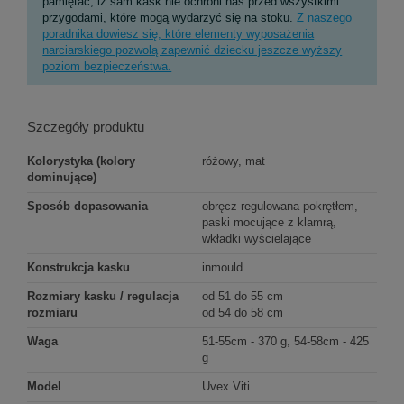
pamiętać, iż sam kask nie ochroni nas przed wszystkimi
przygodami, które mogą wydarzyć się na stoku.
Z naszego
poradnika dowiesz się, które elementy wyposażenia
narciarskiego pozwolą zapewnić dziecku jeszcze wyższy
poziom bezpieczeństwa.
Szczegóły produktu
Kolorystyka (kolory
różowy, mat
dominujące)
Sposób dopasowania
obręcz regulowana pokrętłem,
paski mocujące z klamrą,
wkładki wyścielające
Konstrukcja kasku
inmould
Rozmiary kasku / regulacja
od 51 do 55 cm
rozmiaru
od 54 do 58 cm
Waga
51-55cm - 370 g, 54-58cm - 425
g
Model
Uvex Viti