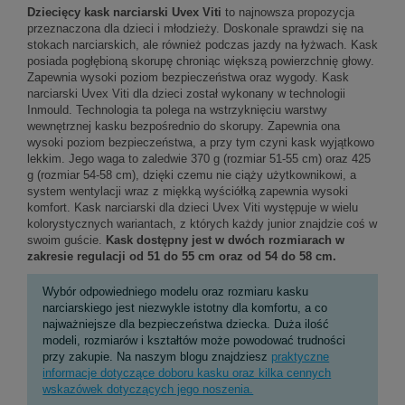
Dziecięcy kask narciarski Uvex Viti
to najnowsza propozycja
przeznaczona dla dzieci i młodzieży. Doskonale sprawdzi się na
stokach narciarskich, ale również podczas jazdy na łyżwach. Kask
posiada pogłębioną skorupę chroniąc większą powierzchnię głowy.
Zapewnia wysoki poziom bezpieczeństwa oraz wygody. Kask
narciarski Uvex Viti dla dzieci został wykonany w technologii
Inmould. Technologia ta polega na wstrzyknięciu warstwy
wewnętrznej kasku bezpośrednio do skorupy. Zapewnia ona
wysoki poziom bezpieczeństwa, a przy tym czyni kask wyjątkowo
lekkim. Jego waga to zaledwie 370 g (rozmiar 51-55 cm) oraz 425
g (rozmiar 54-58 cm), dzięki czemu nie ciąży użytkownikowi, a
system wentylacji wraz z miękką wyściółką zapewnia wysoki
komfort. Kask narciarski dla dzieci Uvex Viti występuje w wielu
kolorystycznych wariantach, z których każdy junior znajdzie coś w
swoim guście.
Kask dostępny jest w dwóch rozmiarach w
zakresie regulacji od 51 do 55 cm oraz od 54 do 58 cm.
Wybór odpowiedniego modelu oraz rozmiaru kasku
narciarskiego jest niezwykle istotny dla komfortu, a co
najważniejsze dla bezpieczeństwa dziecka. Duża ilość
modeli, rozmiarów i kształtów może powodować trudności
przy zakupie. Na naszym blogu znajdziesz
praktyczne
informacje dotyczące doboru kasku oraz kilka cennych
wskazówek dotyczących jego noszenia.