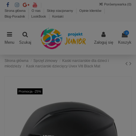
Porównywarka (
0
)
Strona główna
O nas
Sklep stacjonarny
Opinie klientów
Blog-Poradnik
LookBook
Kontakt
0
Menu
Szukaj
Zaloguj się
Koszyk
Strona główna
Sprzęt zimowy
Kaski narciarskie dla dzieci i
młodzieży
Kask narciarski dziecięcy Uvex Viti Black Mat
Promocja -25%