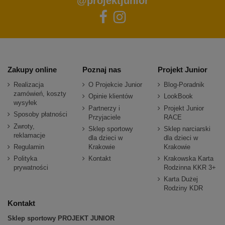
@projektjunior
Zakupy online
Poznaj nas
Projekt Junior
Realizacja
O Projekcie Junior
Blog-Poradnik
zamówień, koszty
Opinie klientów
LookBook
wysyłek
Partnerzy i
Projekt Junior
Sposoby płatności
Przyjaciele
RACE
Zwroty,
Sklep sportowy
Sklep narciarski
reklamacje
dla dzieci w
dla dzieci w
Regulamin
Krakowie
Krakowie
Polityka
Kontakt
Krakowska Karta
prywatności
Rodzinna KKR 3+
Karta Dużej
Rodziny KDR
Kontakt
Sklep sportowy PROJEKT JUNIOR