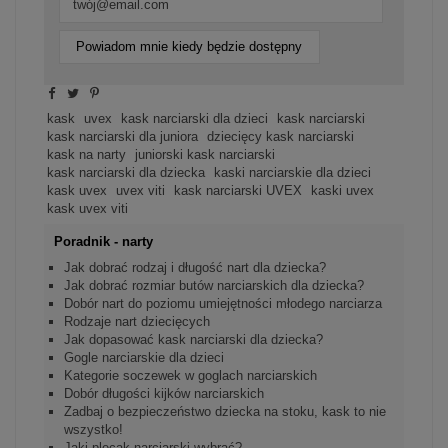
Powiadom mnie kiedy będzie dostępny
kask
uvex
kask narciarski dla dzieci
kask narciarski
kask narciarski dla juniora
dziecięcy kask narciarski
kask na narty
juniorski kask narciarski
kask narciarski dla dziecka
kaski narciarskie dla dzieci
kask uvex
uvex viti
kask narciarski UVEX
kaski uvex
kask uvex viti
Poradnik - narty
Jak dobrać rodzaj i długość nart dla dziecka?
Jak dobrać rozmiar butów narciarskich dla dziecka?
Dobór nart do poziomu umiejętności młodego narciarza
Rodzaje nart dziecięcych
Jak dopasować kask narciarski dla dziecka?
Gogle narciarskie dla dzieci
Kategorie soczewek w goglach narciarskich
Dobór długości kijków narciarskich
Zadbaj o bezpieczeństwo dziecka na stoku, kask to nie
wszystko!
Jaki plecak narciarski wybrać?