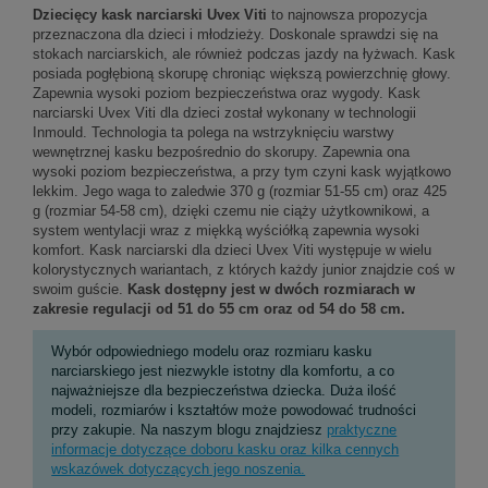
Dziecięcy kask narciarski Uvex Viti
to najnowsza propozycja
przeznaczona dla dzieci i młodzieży. Doskonale sprawdzi się na
stokach narciarskich, ale również podczas jazdy na łyżwach. Kask
posiada pogłębioną skorupę chroniąc większą powierzchnię głowy.
Zapewnia wysoki poziom bezpieczeństwa oraz wygody. Kask
narciarski Uvex Viti dla dzieci został wykonany w technologii
Inmould. Technologia ta polega na wstrzyknięciu warstwy
wewnętrznej kasku bezpośrednio do skorupy. Zapewnia ona
wysoki poziom bezpieczeństwa, a przy tym czyni kask wyjątkowo
lekkim. Jego waga to zaledwie 370 g (rozmiar 51-55 cm) oraz 425
g (rozmiar 54-58 cm), dzięki czemu nie ciąży użytkownikowi, a
system wentylacji wraz z miękką wyściółką zapewnia wysoki
komfort. Kask narciarski dla dzieci Uvex Viti występuje w wielu
kolorystycznych wariantach, z których każdy junior znajdzie coś w
swoim guście.
Kask dostępny jest w dwóch rozmiarach w
zakresie regulacji od 51 do 55 cm oraz od 54 do 58 cm.
Wybór odpowiedniego modelu oraz rozmiaru kasku
narciarskiego jest niezwykle istotny dla komfortu, a co
najważniejsze dla bezpieczeństwa dziecka. Duża ilość
modeli, rozmiarów i kształtów może powodować trudności
przy zakupie. Na naszym blogu znajdziesz
praktyczne
informacje dotyczące doboru kasku oraz kilka cennych
wskazówek dotyczących jego noszenia.