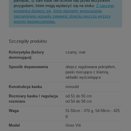
pamiętać, iż sam kask nie ochroni nas przed wszystkimi
przygodami, które mogą wydarzyć się na stoku.
Z naszego
poradnika dowiesz się, które elementy wyposażenia
narciarskiego pozwolą zapewnić dziecku jeszcze wyższy
poziom bezpieczeństwa.
Szczegóły produktu
Kolorystyka (kolory
czarny, mat
dominujące)
Sposób dopasowania
obręcz regulowana pokrętłem,
paski mocujące z klamrą,
wkładki wyścielające
Konstrukcja kasku
inmould
Rozmiary kasku / regulacja
od 51 do 55 cm
rozmiaru
od 54 do 58 cm
Waga
51-55cm - 370 g, 54-58cm - 425
g
Model
Uvex Viti