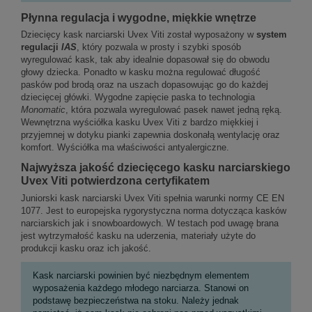
Płynna regulacja i wygodne, miękkie wnętrze
Dziecięcy kask narciarski Uvex Viti został wyposażony w
system
regulacji
IAS
, który pozwala w prosty i szybki sposób
wyregulować kask, tak aby idealnie dopasował się do obwodu
głowy dziecka. Ponadto w kasku można regulować długość
pasków pod brodą oraz na uszach dopasowując go do każdej
dziecięcej główki. Wygodne zapięcie paska to technologia
Monomatic
, która pozwala wyregulować pasek nawet jedną ręką.
Wewnętrzna wyściółka kasku Uvex Viti z bardzo miękkiej i
przyjemnej w dotyku pianki zapewnia doskonałą wentylację oraz
komfort. Wyściółka ma właściwości antyalergiczne.
Najwyższa jakość dziecięcego kasku narciarskiego
Uvex Viti potwierdzona certyfikatem
Juniorski kask narciarski Uvex Viti spełnia warunki normy CE EN
1077. Jest to europejska rygorystyczna norma dotycząca kasków
narciarskich jak i snowboardowych. W testach pod uwagę brana
jest wytrzymałość kasku na uderzenia, materiały użyte do
produkcji kasku oraz ich jakość.
Kask narciarski powinien być niezbędnym elementem
wyposażenia każdego młodego narciarza. Stanowi on
podstawę bezpieczeństwa na stoku. Należy jednak