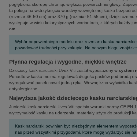
pogłębioną skorupę chroniąc większą powierzchnię głowy. Zapewni
ta polega na wstrzyknięciu warstwy wewnętrznej kasku bezpośred
(rozmiar 46-50 cm) oraz 370 g (rozmiar 51-55 cm), dzięki czemu ni
występuje w wielu kolorystycznych wariantach, z których każdy ju
cm.
Wybór odpowiedniego modelu oraz rozmiaru kasku narciarskiego 
powodować trudności przy zakupie. Na naszym blogu znajdzie
Płynna regulacja i wygodne, miękkie wnętrze
Dziecięcy kask narciarski Uvex Viti został wyposażony w
system r
Ponadto w kasku można regulować długość pasków pod brodą oraz
wyregulować pasek nawet jedną ręką. Wewnętrzna wyściółka kasku 
antyalergiczne.
Najwyższa jakość dziecięcego kasku narciarskie
Juniorski kask narciarski Uvex Viti spełnia warunki normy CE EN
wytrzymałość kasku na uderzenia, materiały użyte do produkcji ka
Kask narciarski powinien być niezbędnym elementem wyposażen
nas przed wszystkimi przygodami, które mogą wydarzyć się na