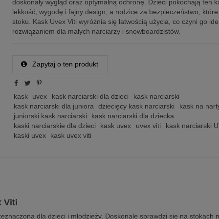
doskonały wygląd oraz optymalną ochronę. Dzieci pokochają ten k
lekkość, wygodę i fajny design, a rodzice za bezpieczeństwo, któr
stoku. Kask Uvex Viti wyróżnia się łatwością użycia, co czyni go id
rozwiązaniem dla małych narciarzy i snowboardzistów.
Zapytaj o ten produkt
kask
uvex
kask narciarski dla dzieci
kask narciarski
kask narciarski dla juniora
dziecięcy kask narciarski
kask na nart
juniorski kask narciarski
kask narciarski dla dziecka
kaski narciarskie dla dzieci
kask uvex
uvex viti
kask narciarski 
kaski uvex
kask uvex viti
 Viti
eznaczona dla dzieci i młodzieży. Doskonale sprawdzi się na stokach n