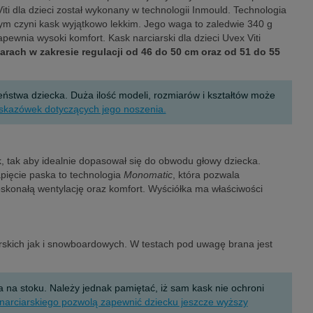
i dla dzieci został wykonany w technologii Inmould. Technologia
ym czyni kask wyjątkowo lekkim. Jego waga to zaledwie 340 g
pewnia wysoki komfort. Kask narciarski dla dzieci Uvex Viti
rach w zakresie regulacji od 46 do 50 cm oraz od 51 do 55
eństwa dziecka. Duża ilość modeli, rozmiarów i kształtów może
wskazówek dotyczących jego noszenia.
k, tak aby idealnie dopasował się do obwodu głowy dziecka.
ięcie paska to technologia
Monomatic
, która pozwala
skonałą wentylację oraz komfort. Wyściółka ma właściwości
arskich jak i snowboardowych. W testach pod uwagę brana jest
a stoku. Należy jednak pamiętać, iż sam kask nie ochroni
narciarskiego pozwolą zapewnić dziecku jeszcze wyższy