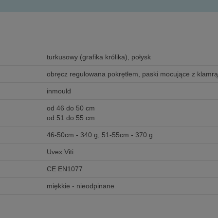
turkusowy (grafika królika), połysk
obręcz regulowana pokrętłem, paski mocujące z klamrą,
inmould
od 46 do 50 cm
od 51 do 55 cm
46-50cm - 340 g, 51-55cm - 370 g
Uvex Viti
CE EN1077
miękkie - nieodpinane