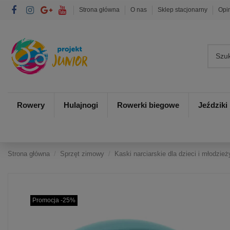
Strona główna
O nas
Sklep stacjonarny
Opi
Rowery
Hulajnogi
Rowerki biegowe
Jeździki
Strona główna
Sprzęt zimowy
Kaski narciarskie dla dzieci i młodzież
Promocja -25%