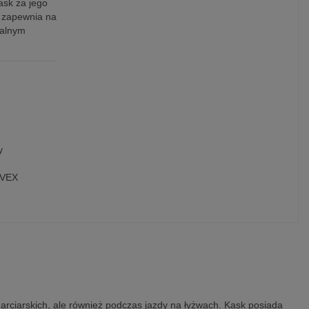
ask za jego
e zapewnia na
ealnym
y
UVEX
arciarskich, ale również podczas jazdy na łyżwach. Kask posiada