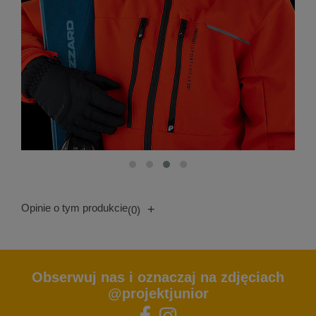
Opinie o tym produkcie
+
(0)
Obserwuj nas i oznaczaj na zdjęciach
@projektjunior