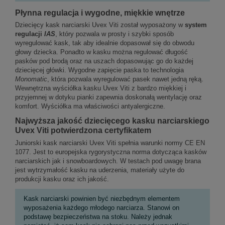
Płynna regulacja i wygodne, miękkie wnętrze
Dziecięcy kask narciarski Uvex Viti został wyposażony w
system
regulacji
IAS
, który pozwala w prosty i szybki sposób
wyregulować kask, tak aby idealnie dopasował się do obwodu
głowy dziecka. Ponadto w kasku można regulować długość
pasków pod brodą oraz na uszach dopasowując go do każdej
dziecięcej główki. Wygodne zapięcie paska to technologia
Monomatic
, która pozwala wyregulować pasek nawet jedną ręką.
Wewnętrzna wyściółka kasku Uvex Viti z bardzo miękkiej i
przyjemnej w dotyku pianki zapewnia doskonałą wentylację oraz
komfort. Wyściółka ma właściwości antyalergiczne.
Najwyższa jakość dziecięcego kasku narciarskiego
Uvex Viti potwierdzona certyfikatem
Juniorski kask narciarski Uvex Viti spełnia warunki normy CE EN
1077. Jest to europejska rygorystyczna norma dotycząca kasków
narciarskich jak i snowboardowych. W testach pod uwagę brana
jest wytrzymałość kasku na uderzenia, materiały użyte do
produkcji kasku oraz ich jakość.
Kask narciarski powinien być niezbędnym elementem
wyposażenia każdego młodego narciarza. Stanowi on
podstawę bezpieczeństwa na stoku. Należy jednak