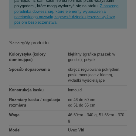
pamiętać, iż sam kask nie ochroni nas przed wszystkimi
przygodami, które mogą wydarzyć się na stoku.
Z naszego
poradnika dowiesz się, które elementy wyposażenia
narciarskiego pozwolą zapewnić dziecku jeszcze wyższy
poziom bezpieczeństwa.
Szczegóły produktu
Kolorystyka (kolory
błękitny (grafika ptaszek w
dominujące)
gondoli), połysk
Sposób dopasowania
obręcz regulowana pokrętłem,
paski mocujące z klamrą,
wkładki wyścielające
Konstrukcja kasku
inmould
Rozmiary kasku / regulacja
od 46 do 50 cm
rozmiaru
od 51 do 55 cm
Waga
46-50cm - 340 g, 51-55cm - 370
g
Model
Uvex Viti