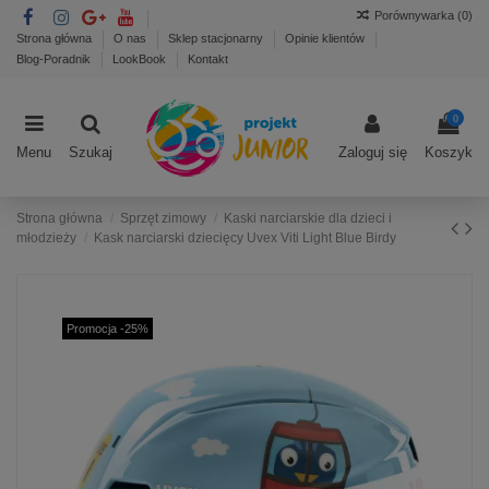
Porównywarka (
0
)
Strona główna
O nas
Sklep stacjonarny
Opinie klientów
Blog-Poradnik
LookBook
Kontakt
0
Menu
Szukaj
Zaloguj się
Koszyk
Strona główna
Sprzęt zimowy
Kaski narciarskie dla dzieci i
młodzieży
Kask narciarski dziecięcy Uvex Viti Light Blue Birdy
Promocja -25%