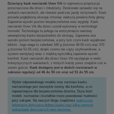
Dziecięcy kask narciarski Uvex Viti
to najnowsza propozycja
przeznaczona dla dzieci i młodzieży. Doskonale sprawdzi się na
stokach narciarskich, ale również podczas jazdy na łyżwach. Kask
posiada pogłębioną skorupę chroniąc większą powierzchnię głowy.
Zapewnia wysoki poziom bezpieczeństwa oraz wygody. Kask
narciarski Uvex Viti dla dzieci został wykonany w technologii
Inmould. Technologia ta polega na wstrzyknięciu warstwy
wewnętrznej kasku bezpośrednio do skorupy. Zapewnia ona
wysoki poziom bezpieczeństwa, a przy tym czyni kask wyjątkowo
lekkim. Jego waga to zaledwie 340 g (rozmiar 46-50 cm) oraz 370
g (rozmiar 51-55 cm), dzięki czemu nie ciąży użytkownikowi, a
system wentylacji wraz z miękką wyściółką zapewnia wysoki
komfort. Kask narciarski dla dzieci Uvex Viti występuje w wielu
kolorystycznych wariantach, z których każdy junior znajdzie coś w
swoim guście.
Kask dostępny jest w dwóch rozmiarach w
zakresie regulacji od 46 do 50 cm oraz od 51 do 55 cm.
Wybór odpowiedniego modelu oraz rozmiaru kasku
narciarskiego jest niezwykle istotny dla komfortu, a co
najważniejsze dla bezpieczeństwa dziecka. Duża ilość
modeli, rozmiarów i kształtów może powodować trudności
przy zakupie. Na naszym blogu znajdziesz
praktyczne
informacje dotyczące doboru kasku oraz kilka cennych
wskazówek dotyczących jego noszenia.