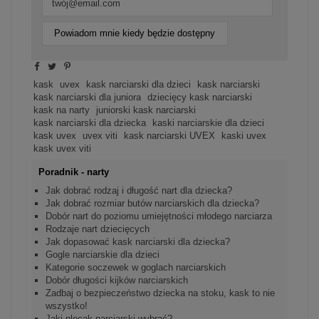
Powiadom mnie kiedy będzie dostępny
kask
uvex
kask narciarski dla dzieci
kask narciarski
kask narciarski dla juniora
dziecięcy kask narciarski
kask na narty
juniorski kask narciarski
kask narciarski dla dziecka
kaski narciarskie dla dzieci
kask uvex
uvex viti
kask narciarski UVEX
kaski uvex
kask uvex viti
Poradnik - narty
Jak dobrać rodzaj i długość nart dla dziecka?
Jak dobrać rozmiar butów narciarskich dla dziecka?
Dobór nart do poziomu umiejętności młodego narciarza
Rodzaje nart dziecięcych
Jak dopasować kask narciarski dla dziecka?
Gogle narciarskie dla dzieci
Kategorie soczewek w goglach narciarskich
Dobór długości kijków narciarskich
Zadbaj o bezpieczeństwo dziecka na stoku, kask to nie
wszystko!
Jaki plecak narciarski wybrać?