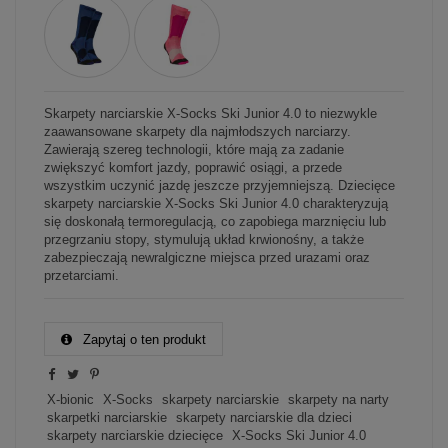
Skarpety narciarskie X-Socks Ski Junior 4.0 to niezwykle
zaawansowane skarpety dla najmłodszych narciarzy.
Zawierają szereg technologii, które mają za zadanie
zwiększyć komfort jazdy, poprawić osiągi, a przede
wszystkim uczynić jazdę jeszcze przyjemniejszą. Dziecięce
skarpety narciarskie X-Socks Ski Junior 4.0 charakteryzują
się doskonałą termoregulacją, co zapobiega marznięciu lub
przegrzaniu stopy, stymulują układ krwionośny, a także
zabezpieczają newralgiczne miejsca przed urazami oraz
przetarciami.
Zapytaj o ten produkt
X-bionic
X-Socks
skarpety narciarskie
skarpety na narty
skarpetki narciarskie
skarpety narciarskie dla dzieci
skarpety narciarskie dziecięce
X-Socks Ski Junior 4.0