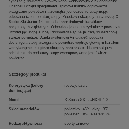
cyrkulację powietrza. Główny kanał wentylacyjny Air-Conditioning
Channel® dzięki specjalnemu splotowi tkaniny odprowadza
przegrzane powietrze na zewnątrz jednocześnie utrzymując
odpowiednią temperaturę stopy. Podstawa skarpety narciarskiej X-
Socks Ski Junior 4.0 posiada kanał drobnych kanalików
połączonych z głównym. Odpowiadają one za cyrkulację powietrza
utrzymując stopę suchą i doprowadzając na jej całą powierzchnię
świeże powietrze. Dzięki systemowi Air Guide® podczas
dociśnięcia stopy przegrzane powietrze wędruje głównym kanałem
wentylacyjnym ku górze skarpety narciarskiej. Natomiast przy
odciążeniu do podstawy stopy wpompowywane jest świeże
powietrze.
Szczegóły produktu
Kolorystyka (kolory
różowy, szary
dominujące)
Model
X-Socks SKI JUNIOR 4.0
Skład materiałów
poliamidy: 45%. akryl: 35%,
poliester: 18%, elastan: 2%
Rodzaj aktywności
sporty zimowe