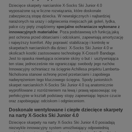
Dziecięce skarpety narciarskie X-Socks Ski Junior 4.0
wyposażone są w liczne rozwiązania, które doskonale
zabezpieczą stopę dziecka. W newralgicznych i najbardziej
narażonych na urazy i odgniecenia miejscach jak goleń, łydka,
palce czy pięty znajdziemy
specjalne ochraniacze wykonane z
innowacyjnych materiałów
. Poza podstawową ich funkcją jaką
jest ochrona przed obtarciami i odciskami, zapewniają amortyzację
i najwyższy komfort. Aby poprawić stabilizację i kontrolę w
skarpetach narciarskich dla dzieci X-Socks Ski Junior 4.0 w
okolicach kostki zastosowano technologię X-Cross® Bandage.
Jest to opaska niwelująca ocieranie skóry o but i usztywniająca
ten staw, jednocześnie nie ograniczając swobody jego ruchów.
Innowacyjny ochraniacz na ścięgnie Achillesa projektu Lamberta-
Nicholsona stanowi ochronę przed przetarciami i zapobiega
nadwyrężeniom tego kluczowego ścięgna. Spody juniorskich
skarpet narciarskich X-Socks Ski Junior 4.0 są anatomicznie
wyprofilowane z rozróżnieniem na lewą i prawą wpasowując się
perfekcyjnie w kształt podstawy stopy zapewniając lepsze czucie
oraz zapobiegając odciskom i odgnieceniom.
Doskonale wentylowane i ciepłe dziecięce skarpety
na narty X-Socks Ski Junior 4.0
Dziecięce skarpety na narty X-Socks Ski Junior 4.0 posiadają
niezwykle innowacyjny system umożliwiający odpowiednią