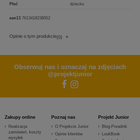
Płeć
dziecko
ean13
7613418238052
Opinie o tym produkcie
+
(0)
Obserwuj nas i oznaczaj na zdjęciach
@projektjunior
Zakupy online
Poznaj nas
Projekt Junior
Realizacja
O Projekcie Junior
Blog-Poradnik
zamówień, koszty
Opinie klientów
LookBook
wysyłek