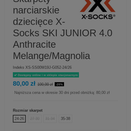
narciarskie
dziecięce X-
Socks SKI JUNIOR 4.0
Anthracite
Melange/Magnolia
Indeks
XS-SS00W19J-G052-24/26
Dostępny online i w sklepie stacjonarnym
80,00 zł
100,00 zł
-20%
Najniższa cena w okresie 30 dni przed obniżką:
80,00 zł
Rozmiar skarpet
24-26
27-30
31-34
35-38