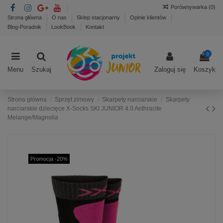
Porównywarka (
0
)
Strona główna
O nas
Sklep stacjonarny
Opinie klientów
Blog-Poradnik
LookBook
Kontakt
0
Menu
Szukaj
Zaloguj się
Koszyk
Strona główna
Sprzęt zimowy
Skarpety narciarskie
Skarpety
narciarskie dziecięce X-Socks SKI JUNIOR 4.0 Anthracite
Melange/Magnolia
Promocja -20%