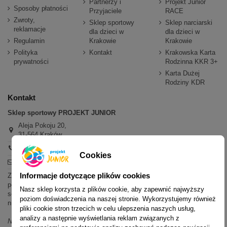
Partnerzy i
Projekt Junior
Sposoby płatności
Przyjaciele
RACE
Zwroty,
Sklep sportowy
Sklep narciarski
reklamacje
dla dzieci w
dla dzieci w
Regulamin
Krakowie
Krakowie
Polityka
Kontakt
Krakowska Karta
prywatności
Rodzinna KKR 3+
Karta Dużej
Rodziny KDR
Kontakt
Sklep sportowy PROJEKT JUNIOR
Aleja Pokoju 20,
31-564 Kraków
+48 600 779 897
Cookies
sklep@projektjunior.pl
Informacje dotyczące plików cookies
Zapraszamy do sklepu stacjonarnego:
poniedziałek - piątek: 11.00-19.00
Nasz sklep korzysta z plików cookie, aby zapewnić najwyższy
sobota: 10.00-14.00
poziom doświadczenia na naszej stronie. Wykorzystujemy również
niedziela (każda): nieczynne
pliki cookie stron trzecich w celu ulepszenia naszych usług,
analizy a następnie wyświetlania reklam związanych z
Nie odpowiadamy na wiadomości SMS. W sprawach dotyczących