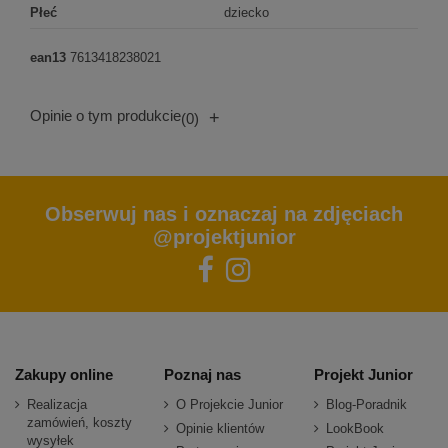
Płeć
dziecko
ean13
7613418238021
Opinie o tym produkcie
+
(0)
Obserwuj nas i oznaczaj na zdjęciach
@projektjunior
Zakupy online
Poznaj nas
Projekt Junior
Realizacja
O Projekcie Junior
Blog-Poradnik
zamówień, koszty
Opinie klientów
LookBook
wysyłek