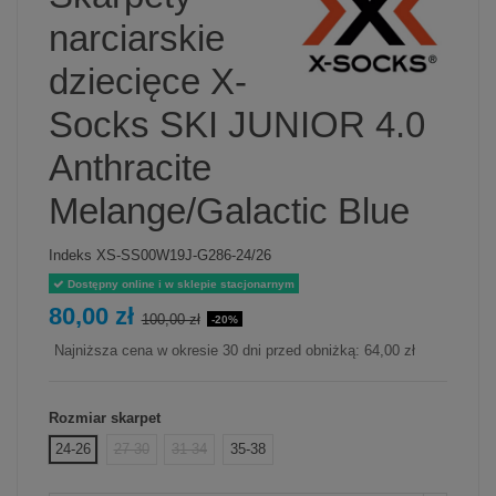
narciarskie
dziecięce X-
Socks SKI JUNIOR 4.0
Anthracite
Melange/Galactic Blue
Indeks
XS-SS00W19J-G286-24/26
Dostępny online i w sklepie stacjonarnym
80,00 zł
100,00 zł
-20%
Najniższa cena w okresie 30 dni przed obniżką:
64,00 zł
Rozmiar skarpet
24-26
27-30
31-34
35-38