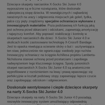
Dziecięce skarpety narciarskie X-Socks Ski Junior 4.0
wyposażone są w liczne rozwiązania, które doskonale
zabezpieczą stopę dziecka. W newralgicznych i najbardziej
narażonych na urazy i odgniecenia miejscach jak goleń, łydka,
palce czy pięty znajdziemy
specjalne ochraniacze wykonane z
innowacyjnych materiałów
. Poza podstawową ich funkcją jaką
jest ochrona przed obtarciami i odciskami, zapewniają amortyzację
i najwyższy komfort. Aby poprawić stabilizację i kontrolę w
skarpetach narciarskich dla dzieci X-Socks Ski Junior 4.0 w
okolicach kostki zastosowano technologię X-Cross® Bandage.
Jest to opaska niwelująca ocieranie skóry o but i usztywniająca
ten staw, jednocześnie nie ograniczając swobody jego ruchów.
Innowacyjny ochraniacz na ścięgnie Achillesa projektu Lamberta-
Nicholsona stanowi ochronę przed przetarciami i zapobiega
nadwyrężeniom tego kluczowego ścięgna. Spody juniorskich
skarpet narciarskich X-Socks Ski Junior 4.0 są anatomicznie
wyprofilowane z rozróżnieniem na lewą i prawą wpasowując się
perfekcyjnie w kształt podstawy stopy zapewniając lepsze czucie
oraz zapobiegając odciskom i odgnieceniom.
Doskonale wentylowane i ciepłe dziecięce skarpety
na narty X-Socks Ski Junior 4.0
Dziecięce skarpety na narty X-Socks Ski Junior 4.0 posiadają
niezwykle innowacyjny system umożliwiający odpowiednią