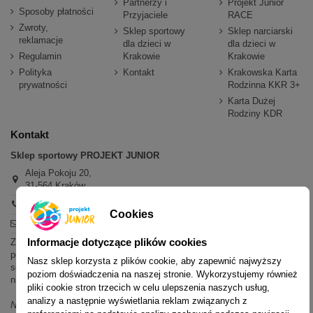
Partnerzy i
Projekt Junior
Sposoby płatności
Przyjaciele
RACE
Zwroty,
Sklep sportowy
Sklep narciarski
reklamacje
dla dzieci w
dla dzieci w
Regulamin
Krakowie
Krakowie
Polityka
Kontakt
Krakowska Karta
prywatności
Rodzinna KKR 3+
Karta Dużej
Rodziny KDR
Kontakt
Sklep sportowy PROJEKT JUNIOR
Aleja Pokoju 20,
31-564 Kraków
+48 600 779 897
Cookies
sklep@projektjunior.pl
Informacje dotyczące plików cookies
Zapraszamy do sklepu stacjonarnego:
poniedziałek - piątek: 11.00-19.00
Nasz sklep korzysta z plików cookie, aby zapewnić najwyższy
sobota: 10.00-14.00
poziom doświadczenia na naszej stronie. Wykorzystujemy również
niedziela (każda): nieczynne
pliki cookie stron trzecich w celu ulepszenia naszych usług,
analizy a następnie wyświetlania reklam związanych z
Nie odpowiadamy na wiadomości SMS. W sprawach dotyczących