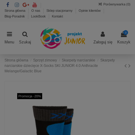
Porównywarka (
0
)
Strona główna
O nas
Sklep stacjonarny
Opinie klientów
Blog-Poradnik
LookBook
Kontakt
0
Menu
Szukaj
Zaloguj się
Koszyk
Strona główna
Sprzęt zimowy
Skarpety narciarskie
Skarpety
narciarskie dziecięce X-Socks SKI JUNIOR 4.0 Anthracite
Melange/Galactic Blue
Promocja -20%