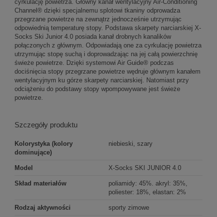
cyrkulację powietrza. Główny kanał wentylacyjny Air-Conditioning
Channel® dzięki specjalnemu splotowi tkaniny odprowadza
przegrzane powietrze na zewnątrz jednocześnie utrzymując
odpowiednią temperaturę stopy. Podstawa skarpety narciarskiej X-
Socks Ski Junior 4.0 posiada kanał drobnych kanalików
połączonych z głównym. Odpowiadają one za cyrkulację powietrza
utrzymując stopę suchą i doprowadzając na jej całą powierzchnię
świeże powietrze. Dzięki systemowi Air Guide® podczas
dociśnięcia stopy przegrzane powietrze wędruje głównym kanałem
wentylacyjnym ku górze skarpety narciarskiej. Natomiast przy
odciążeniu do podstawy stopy wpompowywane jest świeże
powietrze.
Szczegóły produktu
Kolorystyka (kolory
niebieski, szary
dominujące)
Model
X-Socks SKI JUNIOR 4.0
Skład materiałów
poliamidy: 45%. akryl: 35%,
poliester: 18%, elastan: 2%
Rodzaj aktywności
sporty zimowe