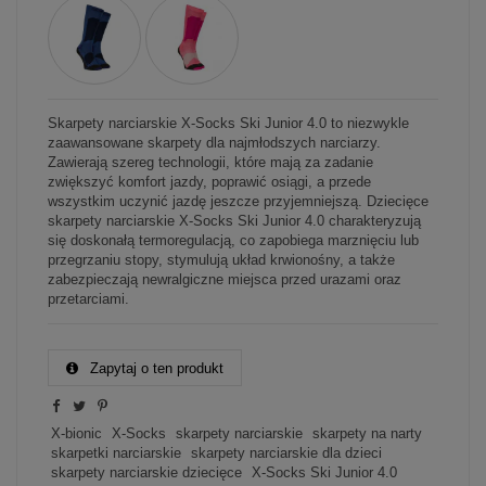
Skarpety narciarskie X-Socks Ski Junior 4.0 to niezwykle
zaawansowane skarpety dla najmłodszych narciarzy.
Zawierają szereg technologii, które mają za zadanie
zwiększyć komfort jazdy, poprawić osiągi, a przede
wszystkim uczynić jazdę jeszcze przyjemniejszą. Dziecięce
skarpety narciarskie X-Socks Ski Junior 4.0 charakteryzują
się doskonałą termoregulacją, co zapobiega marznięciu lub
przegrzaniu stopy, stymulują układ krwionośny, a także
zabezpieczają newralgiczne miejsca przed urazami oraz
przetarciami.
Zapytaj o ten produkt
X-bionic
X-Socks
skarpety narciarskie
skarpety na narty
skarpetki narciarskie
skarpety narciarskie dla dzieci
skarpety narciarskie dziecięce
X-Socks Ski Junior 4.0