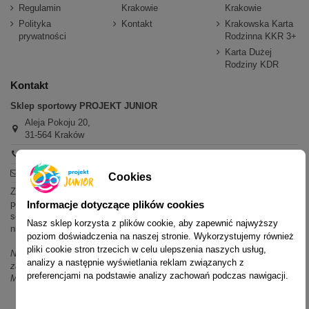
Regulamin
Krakowie
Krakowie
Polityka
Kontakt
Krakowska Karta
prywatności
Rodzinna KKR 3+
Karta Dużej
Rodziny KDR
Kontakt
Sklep sportowy PROJEKT JUNIOR
Aleja Pokoju 20,
31-564 Kraków
+48 600 779 897
sklep@projektjunior.pl
Cookies
Zapraszamy do sklepu stacjonarnego:
poniedziałek - piątek: 11.00-19.00
Informacje dotyczące plików cookies
sobota: 10.00-14.00
Nasz sklep korzysta z plików cookie, aby zapewnić najwyższy
niedziela (każda): nieczynne
poziom doświadczenia na naszej stronie. Wykorzystujemy również
pliki cookie stron trzecich w celu ulepszenia naszych usług,
Nie odpowiadamy na wiadomości SMS. W sprawach dotyczących
analizy a następnie wyświetlania reklam związanych z
zamówień i oferty prosimy o kontakt mailowy, telefoniczny lub przez
preferencjami na podstawie analizy zachowań podczas nawigacji.
Messenger.