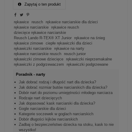
Zapytaj o ten produkt
rękawice
reusch
rękawice narciarskie dla dzieci
rękawice narciarskie
rękawice reusch
dziecięce rękawice narciarskie
Reusch Lando R-TEX® XT Junior
rękawice na śnieg
rękawice zimowe
ciepłe rękawiczki dla dzieci
rękawiczki narciarskie
rękawice na narty
rękawice narciarskie reusch
reusch junior
rękawiczki zimowe dziecięce
rękawiczki nieprzemakalne
rękawiczki z podgrzewaczem
rękawiczki podgrzewane
Poradnik - narty
Jak dobrać rodzaj i długość nart dla dziecka?
Jak dobrać rozmiar butów narciarskich dla dziecka?
Dobór nart do poziomu umiejętności młodego narciarza
Rodzaje nart dziecięcych
Jak dopasować kask narciarski dla dziecka?
Gogle narciarskie dla dzieci
Kategorie soczewek w goglach narciarskich
Dobór długości kijków narciarskich
Zadbaj o bezpieczeństwo dziecka na stoku, kask to nie
wszystko!