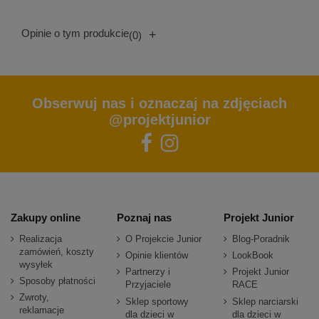
Opinie o tym produkcie
+
(0)
Obserwuj nas i oznaczaj na zdjęciach
@projektjunior
Zakupy online
Poznaj nas
Projekt Junior
Realizacja
O Projekcie Junior
Blog-Poradnik
zamówień, koszty
Opinie klientów
LookBook
wysyłek
Partnerzy i
Projekt Junior
Sposoby płatności
Przyjaciele
RACE
Zwroty,
Sklep sportowy
Sklep narciarski
reklamacje
dla dzieci w
dla dzieci w