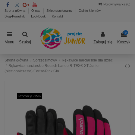
Porównywarka (
0
)
Strona główna
O nas
Sklep stacjonarny
Opinie klientów
Blog-Poradnik
LookBook
Kontakt
0
Menu
Szukaj
Zaloguj się
Koszyk
Strona główna
Sprzęt zimowy
Rękawice narciarskie dla dzieci
Rękawice narciarskie Reusch Lando R-TEX® XT Junior
(pięciopalczaste) Cerise/Pink Glo
Promocja -25%