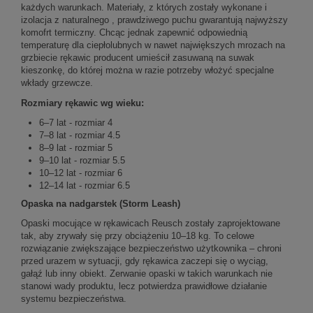
każdych warunkach. Materiały, z których zostały wykonane i
izolacja z naturalnego , prawdziwego puchu gwarantują najwyższy
komofrt termiczny. Chcąc jednak zapewnić odpowiednią
temperaturę dla ciepłolubnych w nawet największych mrozach na
grzbiecie rękawic producent umieścił zasuwaną na suwak
kieszonkę, do której można w razie potrzeby włożyć specjalne
wkłady grzewcze.
Rozmiary rękawic wg wieku:
6–7 lat - rozmiar 4
7–8 lat - rozmiar 4.5
8–9 lat - rozmiar 5
9–10 lat - rozmiar 5.5
10–12 lat - rozmiar 6
12–14 lat - rozmiar 6.5
Opaska na nadgarstek (Storm Leash)
Opaski mocujące w rękawicach Reusch zostały zaprojektowane
tak, aby zrywały się przy obciążeniu 10–18 kg. To celowe
rozwiązanie zwiększające bezpieczeństwo użytkownika – chroni
przed urazem w sytuacji, gdy rękawica zaczepi się o wyciąg,
gałąź lub inny obiekt. Zerwanie opaski w takich warunkach nie
stanowi wady produktu, lecz potwierdza prawidłowe działanie
systemu bezpieczeństwa.