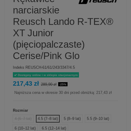
narciarskie
Reusch Lando R-TEX®
XT Junior
(pięciopalczaste)
Cerise/Pink Glo
Indeks
REUSCH-61/61/243/3347/4.5
Dostępny online i w sklepie stacjonarnym
217,43 zł
289,90 zł
-25%
Najniższa cena w okresie 30 dni przed obniżką:
217,43 zł
Rozmiar
4 (6–7 lat)
4.5 (7–8 lat)
5 (8–9 lat)
5.5 (9–10 lat)
6 (10–12 lat)
6.5 (12–14 lat)