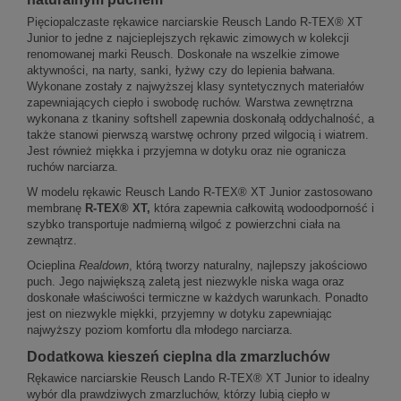
Pięciopalczaste rękawice narciarskie Reusch Lando R-TEX® XT
Junior to jedne z najcieplejszych rękawic zimowych w kolekcji
renomowanej marki Reusch. Doskonałe na wszelkie zimowe
aktywności, na narty, sanki, łyżwy czy do lepienia bałwana.
Wykonane zostały z najwyższej klasy syntetycznych materiałów
zapewniających ciepło i swobodę ruchów. Warstwa zewnętrzna
wykonana z tkaniny softshell zapewnia doskonałą oddychalność, a
także stanowi pierwszą warstwę ochrony przed wilgocią i wiatrem.
Jest również miękka i przyjemna w dotyku oraz nie ogranicza
ruchów narciarza.
W modelu rękawic Reusch Lando R-TEX® XT Junior zastosowano
membranę
R-TEX® XT,
która zapewnia całkowitą wodoodporność i
szybko transportuje nadmierną wilgoć z powierzchni ciała na
zewnątrz.
Ocieplina
Realdown
, którą tworzy naturalny, najlepszy jakościowo
puch. Jego największą zaletą jest niezwykle niska waga oraz
doskonałe właściwości termiczne w każdych warunkach. Ponadto
jest on niezwykle miękki, przyjemny w dotyku zapewniając
najwyższy poziom komfortu dla młodego narciarza.
Dodatkowa kieszeń cieplna dla zmarzluchów
Rękawice narciarskie Reusch Lando R-TEX® XT Junior to idealny
wybór dla prawdziwych zmarzluchów, którzy lubią ciepło w