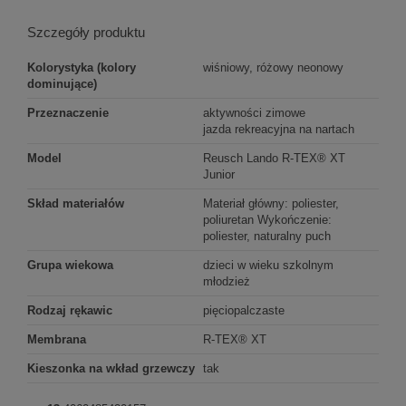
Szczegóły produktu
Kolorystyka (kolory
wiśniowy, różowy neonowy
dominujące)
Przeznaczenie
aktywności zimowe
jazda rekreacyjna na nartach
Model
Reusch Lando R-TEX® XT
Junior
Skład materiałów
Materiał główny: poliester,
poliuretan Wykończenie:
poliester, naturalny puch
Grupa wiekowa
dzieci w wieku szkolnym
młodzież
Rodzaj rękawic
pięciopalczaste
Membrana
R-TEX® XT
Kieszonka na wkład grzewczy
tak