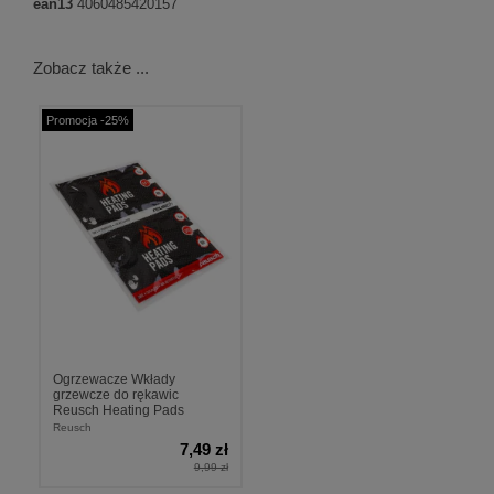
ean13
4060485420157
Zobacz także ...
Promocja -25%
Ogrzewacze Wkłady
grzewcze do rękawic
Reusch Heating Pads
Reusch
7,49 zł
9,99 zł