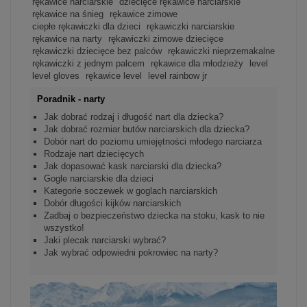
rękawice narciarskie
dziecięce rękawice narciarskie
rękawice na śnieg
rękawice zimowe
ciepłe rękawiczki dla dzieci
rękawiczki narciarskie
rękawice na narty
rękawiczki zimowe dziecięce
rękawiczki dziecięce bez palców
rękawiczki nieprzemakalne
rękawiczki z jednym palcem
rękawice dla młodzieży
level
level gloves
rękawice level
level rainbow jr
Poradnik - narty
Jak dobrać rodzaj i długość nart dla dziecka?
Jak dobrać rozmiar butów narciarskich dla dziecka?
Dobór nart do poziomu umiejętności młodego narciarza
Rodzaje nart dziecięcych
Jak dopasować kask narciarski dla dziecka?
Gogle narciarskie dla dzieci
Kategorie soczewek w goglach narciarskich
Dobór długości kijków narciarskich
Zadbaj o bezpieczeństwo dziecka na stoku, kask to nie
wszystko!
Jaki plecak narciarski wybrać?
Jak wybrać odpowiedni pokrowiec na narty?