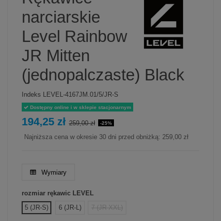
narciarskie
Level Rainbow
JR Mitten
(jednopalczaste) Black
Indeks
LEVEL-4167JM.01/5/JR-S
Dostępny online i w sklepie stacjonarnym
194,25 zł
259,00 zł
-25%
Najniższa cena w okresie 30 dni przed obniżką:
259,00 zł
Wymiary
rozmiar rękawic LEVEL
5 (JR-S)
6 (JR-L)
7 (JR-XXL)