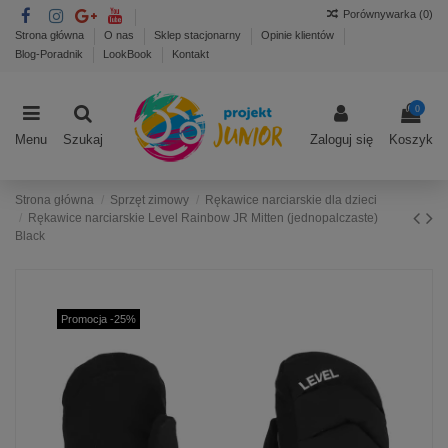
Porównywarka (
0
)
Strona główna
O nas
Sklep stacjonarny
Opinie klientów
Blog-Poradnik
LookBook
Kontakt
0
Menu
Szukaj
Zaloguj się
Koszyk
Strona główna
Sprzęt zimowy
Rękawice narciarskie dla dzieci
Rękawice narciarskie Level Rainbow JR Mitten (jednopalczaste)
Black
Promocja -25%