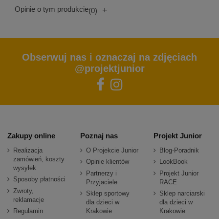
Opinie o tym produkcie
+
(0)
Obserwuj nas i oznaczaj na zdjęciach
@projektjunior
Zakupy online
Poznaj nas
Projekt Junior
Realizacja
O Projekcie Junior
Blog-Poradnik
zamówień, koszty
Opinie klientów
LookBook
wysyłek
Partnerzy i
Projekt Junior
Sposoby płatności
Przyjaciele
RACE
Zwroty,
Sklep sportowy
Sklep narciarski
reklamacje
dla dzieci w
dla dzieci w
Regulamin
Krakowie
Krakowie