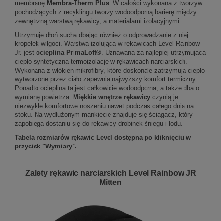
membranę
Membra-Therm Plus
. W całości wykonana z tworzyw
pochodzących z recyklingu tworzy wodoodporną barierę między
zewnętrzną warstwą rękawicy, a materiałami izolacyjnymi.
Utrzymuje dłoń suchą dbając również o odprowadzanie z niej
kropelek wilgoci. Warstwą izolującą w rękawicach Level Rainbow
Jr. jest
ocieplina PrimaLoft®
. Uznawana za najlepiej utrzymującą
ciepło syntetyczną termoizolację w rękawicach narciarskich.
Wykonana z włókien mikrofibry, które doskonale zatrzymują ciepło
wytworzone przez ciało zapewnia najwyższy komfort termiczny.
Ponadto ocieplina ta jest całkowicie wodoodporna, a także dba o
wymianę powietrza.
Miękkie wnętrze rękawicy
czynią je
niezwykle komfortowe noszeniu nawet podczas całego dnia na
stoku. Na wydłużonym mankiecie znajduje się ściągacz, który
zapobiega dostaniu się do rękawicy drobinek śniegu i lodu.
Tabela rozmiarów rękawic Level dostępna po kliknięciu w
przycisk "Wymiary".
Zalety rękawic narciarskich Level Rainbow JR
Mitten