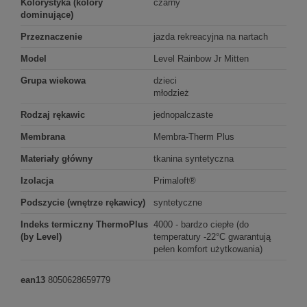
Kolorystyka (kolory
czarny
dominujące)
Przeznaczenie
jazda rekreacyjna na nartach
Model
Level Rainbow Jr Mitten
Grupa wiekowa
dzieci
młodzież
Rodzaj rękawic
jednopalczaste
Membrana
Membra-Therm Plus
Materiały główny
tkanina syntetyczna
Izolacja
Primaloft®
Podszycie (wnętrze rękawicy)
syntetyczne
Indeks termiczny ThermoPlus
4000 - bardzo ciepłe (do
(by Level)
temperatury -22°C gwarantują
pełen komfort użytkowania)
ean13
8050628659779