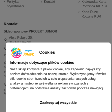
Polityka
Kontakt
Krakowska Karta
prywatności
Rodzinna KKR 3+
Karta Dużej
Rodziny KDR
Kontakt
Sklep sportowy PROJEKT JUNIOR
Aleja Pokoju 20,
31-564 Kraków
+48 600 779 897
Cookies
sklep@projektjunior.pl
Informacje dotyczące plików cookies
Zapraszamy do sklepu stacjonarnego:
poniedziałek - piątek: 11.00-19.00
Nasz sklep korzysta z plików cookie, aby zapewnić najwyższy
sobota: 10.00-14.00
poziom doświadczenia na naszej stronie. Wykorzystujemy również
niedziela (każda): nieczynne
pliki cookie stron trzecich w celu ulepszenia naszych usług,
analizy a następnie wyświetlania reklam związanych z
Nie odpowiadamy na wiadomości SMS. W sprawach dotyczących
preferencjami na podstawie analizy zachowań podczas nawigacji.
zamówień i oferty prosimy o kontakt mailowy, telefoniczny lub przez
Messenger.
Zaakceptuj wszystkie