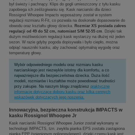
był świeży i pachnący. Klips do gogli umieszczony z tyłu kasku
zapobiega ich ześlizgiwaniu się. Kask narciarski dla dzieci
Rossignol Whoopee Impacts wyposażony został w system
regulacji rozmiaru R-Fit, co pozwala na doskonałe dopasowanie do
obwodu oraz kształtu głowy dziecka.
Rozmiar XS posiada zakres
regulacji od 49 do 52 cm, natomiast S/M 52-55 cm
. Dzięki tak
dużym możliwościom regulacji kask wystarczy na dłużej niż jeden
sezon. W razie gdyby pogoda dopisywała i było ciepło, można
odpiąć nauszniki kasku, aby zachować optymalną wygodę oraz
temperaturę głowy.
Wybór odpowiedniego modelu oraz rozmiaru kasku
narciarskiego jest niezwykle istotny dla komfortu, a co
najważniejsze dla bezpieczeństwa dziecka. Duża ilość
modeli, rozmiarów i kształtów może powodować trudności
przy zakupie. Na naszym blogu znajdziesz
praktyczne
informacje dotyczące doboru kasku oraz kilka cennych
wskazówek dotyczących jego noszenia.
Innowacyjna, bezpieczna konstrukcja IMPACTS w
kasku Rossignol Whoopee Jr
Kask narciarski Rossignol Whoopee Junior został wykonany w
technologii IMPACTS, tzn. zwykła pianka EPS została zastąpiona
pianką EPP (spienionym polipropylenem), dzięki czemu kask jest