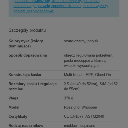
poradnika dowiesz się, które elementy wyposażenia
narciarskiego pozwolą zapewnić dziecku jeszcze wyższy
poziom bezpieczeństwa.
Szczegóły produktu
Kolorystyka (kolory
szaro-czarny, połysk
dominujące)
Sposób dopasowania
obręcz regulowana pokrętłem,
paski mocujące z klamrą,
wkładki wyścielające
Konstrukcja kasku
Multi-Impact EPP, Glued On
Rozmiary kasku / regulacja
XS (od 49 do 52cm), S/M (od 52
rozmiaru
do 55cm)
Waga
370 g
Model
Rossignol Whoopee
Certyfikaty
CE EN1077, ASTM2040
Rodzaj nauszników
miękkie - odpinane