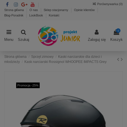
Porównywarka (
0
)
Strona główna
O nas
Sklep stacjonarny
Opinie klientów
Blog-Poradnik
LookBook
Kontakt
0
Menu
Szukaj
Zaloguj się
Koszyk
Strona główna
Sprzęt zimowy
Kaski narciarskie dla dzieci i
młodzieży
Kask narciarski Rossignol WHOOPEE IMPACTS Grey
Promocja -25%