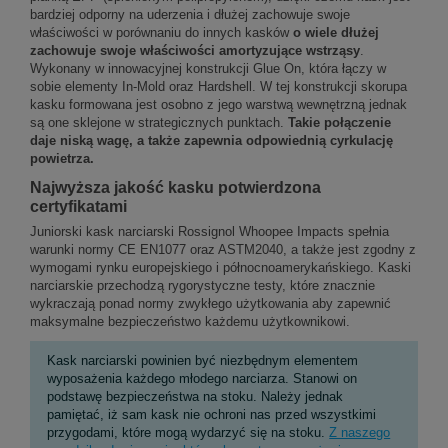
bardziej odporny na uderzenia i dłużej zachowuje swoje
właściwości w porównaniu do innych kasków
o wiele dłużej
zachowuje swoje właściwości amortyzujące wstrząsy
.
Wykonany w innowacyjnej konstrukcji Glue On, która łączy w
sobie elementy In-Mold oraz Hardshell. W tej konstrukcji skorupa
kasku formowana jest osobno z jego warstwą wewnętrzną jednak
są one sklejone w strategicznych punktach.
Takie połączenie
daje niską wagę, a także zapewnia odpowiednią cyrkulację
powietrza.
Najwyższa jakość kasku potwierdzona
certyfikatami
Juniorski kask narciarski Rossignol Whoopee Impacts spełnia
warunki normy CE EN1077 oraz ASTM2040, a także jest zgodny z
wymogami rynku europejskiego i północnoamerykańskiego.
Kaski
narciarskie
przechodzą rygorystyczne testy, które znacznie
wykraczają ponad normy zwykłego użytkowania aby zapewnić
maksymalne bezpieczeństwo każdemu użytkownikowi.
Kask narciarski powinien być niezbędnym elementem
wyposażenia każdego młodego narciarza. Stanowi on
podstawę bezpieczeństwa na stoku. Należy jednak
pamiętać, iż sam kask nie ochroni nas przed wszystkimi
przygodami, które mogą wydarzyć się na stoku.
Z naszego