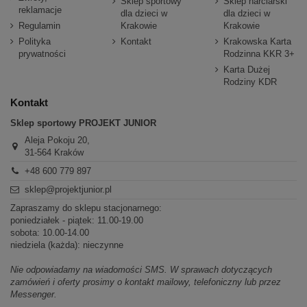
Sklep sportowy
Sklep narciarski
reklamacje
dla dzieci w
dla dzieci w
Regulamin
Krakowie
Krakowie
Polityka
Kontakt
Krakowska Karta
prywatności
Rodzinna KKR 3+
Karta Dużej
Rodziny KDR
Kontakt
Sklep sportowy PROJEKT JUNIOR
Aleja Pokoju 20,
31-564 Kraków
+48 600 779 897
sklep@projektjunior.pl
Zapraszamy do sklepu stacjonarnego:
poniedziałek - piątek: 11.00-19.00
sobota: 10.00-14.00
niedziela (każda): nieczynne
Nie odpowiadamy na wiadomości SMS. W sprawach dotyczących
zamówień i oferty prosimy o kontakt mailowy, telefoniczny lub przez
Messenger.