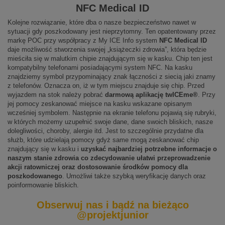
NFC Medical ID
Kolejne rozwiązanie, które dba o nasze bezpieczeństwo nawet w
sytuacji gdy poszkodowany jest nieprzytomny. Ten opatentowany przez
markę POC przy współpracy z My ICE Info system
NFC Medical ID
daje możliwość stworzenia swojej „książeczki zdrowia”, która będzie
mieściła się w malutkim chipie znajdującym się w kasku. Chip ten jest
kompatybilny telefonami posiadającymi system NFC. Na kasku
znajdziemy symbol przypominający znak łączności z siecią jaki znamy
z telefonów. Oznacza on, iż w tym miejscu znajduje się chip. Przed
wyjazdem na stok należy pobrać
darmową aplikację twICEme®
. Przy
jej pomocy zeskanować miejsce na kasku wskazane opisanym
wcześniej symbolem. Następnie na ekranie telefonu pojawią się rubryki,
w których możemy uzupełnić swoje dane, dane swoich bliskich, nasze
dolegliwości, choroby, alergie itd. Jest to szczególnie przydatne dla
służb, które udzielają pomocy gdyż same mogą zeskanować chip
znajdujący się w kasku i
uzyskać najbardziej potrzebne informacje o
naszym stanie zdrowia co zdecydowanie ułatwi przeprowadzenie
akcji ratowniczej oraz dostosowanie środków pomocy dla
poszkodowanego
. Umożliwi także szybką weryfikację danych oraz
poinformowanie bliskich.
Obserwuj nas i bądź na bieżąco
@projektjunior