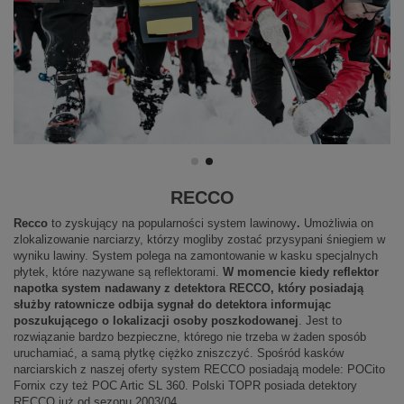
RECCO
Recco
to zyskujący na popularności system lawinowy
.
Umożliwia on
zlokalizowanie narciarzy, którzy mogliby zostać przysypani śniegiem w
wyniku lawiny. System polega na zamontowanie w kasku specjalnych
płytek, które nazywane są reflektorami.
W momencie kiedy reflektor
napotka system nadawany z detektora RECCO, który posiadają
służby ratownicze odbija sygnał do detektora informując
poszukującego o lokalizacji osoby poszkodowanej
. Jest to
rozwiązanie bardzo bezpieczne, którego nie trzeba w żaden sposób
uruchamiać, a samą płytkę ciężko zniszczyć. Spośród kasków
narciarskich z naszej oferty system RECCO posiadają modele: POCito
Fornix czy też POC Artic SL 360. Polski TOPR posiada detektory
RECCO już od sezonu 2003/04.