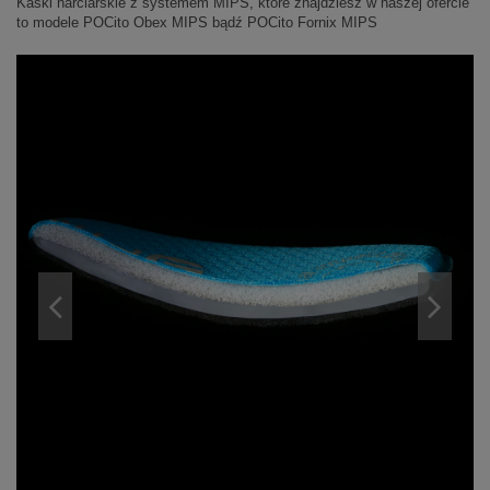
Kaski narciarskie z systemem MIPS, które znajdziesz w naszej ofercie
to modele POCito Obex MIPS bądź POCito Fornix MIPS