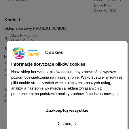
Karta Dużej
Rodziny KDR
Kontakt
Sklep sportowy PROJEKT JUNIOR
Aleja Pokoju 20,
31-564 Kraków
+48 600 779 897
Cookies
sklep@projektjunior.pl
Informacje dotyczące plików cookies
Zapraszamy do sklepu stacjonarnego:
poniedziałek - piątek: 11.00-19.00
Nasz sklep korzysta z plików cookie, aby zapewnić najwyższy
sobota: 10.00-14.00
poziom doświadczenia na naszej stronie. Wykorzystujemy również
niedziela (każda): nieczynne
pliki cookie stron trzecich w celu ulepszenia naszych usług,
analizy a następnie wyświetlania reklam związanych z
Nie odpowiadamy na wiadomości SMS. W sprawach dotyczących
preferencjami na podstawie analizy zachowań podczas nawigacji.
zamówień i oferty prosimy o kontakt mailowy, telefoniczny lub przez
Messenger.
Zaakceptuj wszystkie
Dostosuj