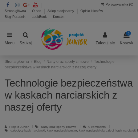
Porównywarka (
0
)
Strona główna
O nas
Sklep stacjonarny
Opinie klientów
Blog-Poradnik
LookBook
Kontakt
0
Menu
Szukaj
Zaloguj się
Koszyk
Strona główna
Blog
Narty oraz sporty zimowe
Technologie
bezpieczeństwa w kaskach narciarskich z naszej oferty
Technologie bezpieczeństwa
w kaskach narciarskich z
naszej oferty
Projekt Junior
Narty oraz sporty zimowe
0 comments
dziecięcy kask narciarski, kask narciarski pocito, kask narciarski dla dzieci, kask narciarsk