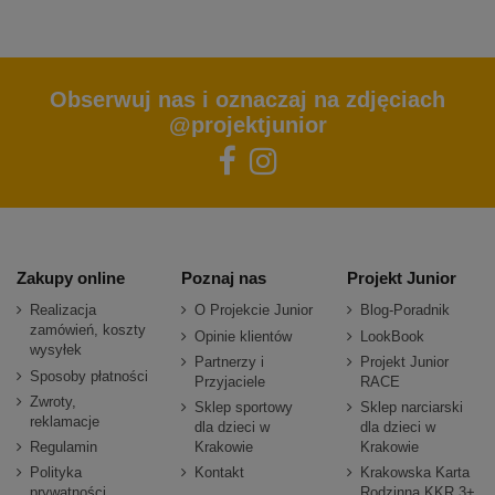
Obserwuj nas i oznaczaj na zdjęciach
@projektjunior
Zakupy online
Poznaj nas
Projekt Junior
Realizacja
O Projekcie Junior
Blog-Poradnik
zamówień, koszty
Opinie klientów
LookBook
wysyłek
Partnerzy i
Projekt Junior
Sposoby płatności
Przyjaciele
RACE
Zwroty,
Sklep sportowy
Sklep narciarski
reklamacje
dla dzieci w
dla dzieci w
Regulamin
Krakowie
Krakowie
Polityka
Kontakt
Krakowska Karta
prywatności
Rodzinna KKR 3+