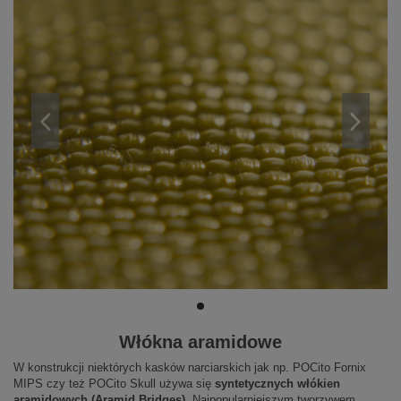
Włókna aramidowe
W konstrukcji niektórych kasków narciarskich jak np. POCito Fornix
MIPS czy też POCito Skull używa się
syntetycznych włókien
aramidowych (Aramid Bridges).
Najpopularniejszym tworzywem