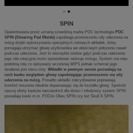
SPIN
Opatentowana przez uznaną szwedzką markę POC technologia
POC
SPIN (Shearing Pad INside)
zapobiega przenoszeniu siły uderzenia na
mózg dzięki wykorzystaniu specjalnych żelowych wkładek, który
pomagają utrzymać głowę użytkownika we właściwym położeniu nawet
podczas uderzenia. Jest to niezwykle istotne gdyż podczas uderzenia
jego siła rotacyjna może spowodować wstrząs mózgu. System ma więc
podobną rolę co opisywany wcześniej MIPS jednak schemat jego
działania jest nieco inny.
Wkładki w pewnym sensie pozwalają na
ruch kasku względem głowy zapobiegając przenoszeniu się siły
uderzenia na mózg.
Ponadto wkładki zdecydowanie poprawiają
komfort noszenia idealnie dopasowując się do kształtu głowy. Spośród
naszej oferty kasków narciarskich dla dzieci i młodzieży system SPIN
posiadają kaski m.in. POCito Obex SPIN czy też Skull X SPIN.