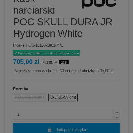
narciarski
POC SKULL DURA JR
Hydrogen White
Indeks
POC-10180-1001-M/L
Dostępny online i w sklepie stacjonarnym
705,00 zł
940,00 zł
-25%
Najniższa cena w okresie 30 dni przed obniżką:
705,00 zł
Rozmiar
XS/S (51-54 cm)
M/L (55-58 cm)
Dodaj do koszyka