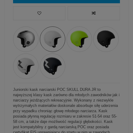
Juniorski kask narciarski POC SKULL DURA JR to
najwyższej klasy kask zarówno dla młodych zawodników jak i
narciarzy jeżdżących rekreacyjnie. Wykonany z niezwykle
wytrzymałych materiałów doskonale absorbuje siłę uderzenia
przy wypadku chroniąc głowę młodego narciarza. Kask
posiada płynną regulację rozmiaru w zakresie 51-54 oraz 55-
58 cm, a także daje możliwość regulacji głębokości. Kask
jest kompatybilny z gardą narciarską POC oraz posiada
certyfikat FIS uprawniający do startu w nim w zawodach.