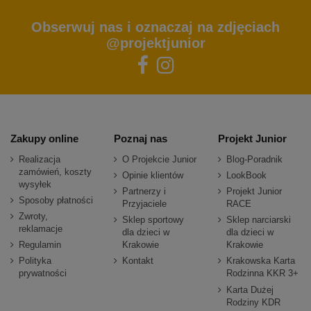
Obserwuj nas i oznaczaj na zdjęciach
@projektjunior
Zakupy online
Poznaj nas
Projekt Junior
Realizacja
O Projekcie Junior
Blog-Poradnik
zamówień, koszty
Opinie klientów
LookBook
wysyłek
Partnerzy i
Projekt Junior
Sposoby płatności
Przyjaciele
RACE
Zwroty,
Sklep sportowy
Sklep narciarski
reklamacje
dla dzieci w
dla dzieci w
Regulamin
Krakowie
Krakowie
Polityka
Kontakt
Krakowska Karta
prywatności
Rodzinna KKR 3+
Karta Dużej
Rodziny KDR