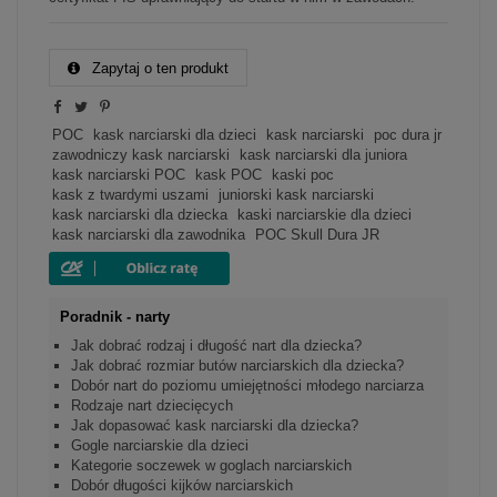
Zapytaj o ten produkt
POC
kask narciarski dla dzieci
kask narciarski
poc dura jr
zawodniczy kask narciarski
kask narciarski dla juniora
kask narciarski POC
kask POC
kaski poc
kask z twardymi uszami
juniorski kask narciarski
kask narciarski dla dziecka
kaski narciarskie dla dzieci
kask narciarski dla zawodnika
POC Skull Dura JR
Poradnik - narty
Jak dobrać rodzaj i długość nart dla dziecka?
Jak dobrać rozmiar butów narciarskich dla dziecka?
Dobór nart do poziomu umiejętności młodego narciarza
Rodzaje nart dziecięcych
Jak dopasować kask narciarski dla dziecka?
Gogle narciarskie dla dzieci
Kategorie soczewek w goglach narciarskich
Dobór długości kijków narciarskich