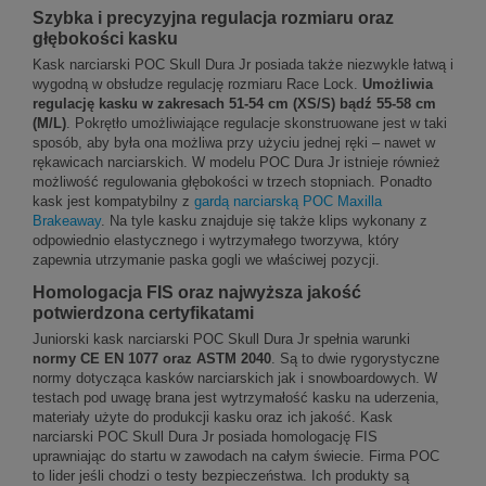
Szybka i precyzyjna regulacja rozmiaru oraz
głębokości kasku
Kask narciarski POC Skull Dura Jr posiada także niezwykle łatwą i
wygodną w obsłudze regulację rozmiaru Race Lock.
Umożliwia
regulację kasku w zakresach 51-54 cm (XS/S) bądź 55-58 cm
(M/L)
. Pokrętło umożliwiające regulacje skonstruowane jest w taki
sposób, aby była ona możliwa przy użyciu jednej ręki – nawet w
rękawicach narciarskich. W modelu POC Dura Jr istnieje również
możliwość regulowania głębokości w trzech stopniach. Ponadto
kask jest kompatybilny z
gardą narciarską POC Maxilla
Brakeaway
. Na tyle kasku znajduje się także klips wykonany z
odpowiednio elastycznego i wytrzymałego tworzywa, który
zapewnia utrzymanie paska gogli we właściwej pozycji.
Homologacja FIS oraz najwyższa jakość
potwierdzona certyfikatami
Juniorski kask narciarski POC Skull Dura Jr spełnia warunki
normy CE EN 1077 oraz ASTM 2040
. Są to dwie rygorystyczne
normy dotycząca kasków narciarskich jak i snowboardowych. W
testach pod uwagę brana jest wytrzymałość kasku na uderzenia,
materiały użyte do produkcji kasku oraz ich jakość. Kask
narciarski POC Skull Dura Jr posiada homologację FIS
uprawniając do startu w zawodach na całym świecie. Firma POC
to lider jeśli chodzi o testy bezpieczeństwa. Ich produkty są