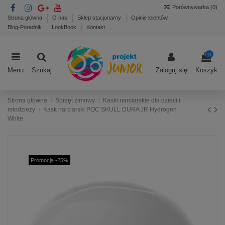
Porównywarka (
0
)
Strona główna
O nas
Sklep stacjonarny
Opinie klientów
Blog-Poradnik
LookBook
Kontakt
0
Menu
Szukaj
Zaloguj się
Koszyk
Strona główna
Sprzęt zimowy
Kaski narciarskie dla dzieci i
młodzieży
Kask narciarski POC SKULL DURA JR Hydrogen
White
Promocja -25%