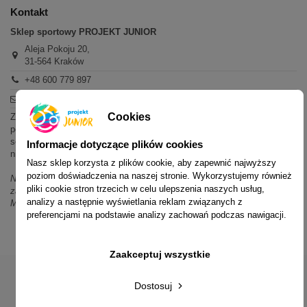
Kontakt
Sklep sportowy PROJEKT JUNIOR
Aleja Pokoju 20,
31-564 Kraków
+48 600 779 897
sklep@projektjunior.pl
Cookies
Zapraszamy do sklepu stacjonarnego:
poniedziałek - piątek: 11.00-19.00
sobota: 10.00-14.00
Informacje dotyczące plików cookies
niedziela (każda): nieczynne
Nasz sklep korzysta z plików cookie, aby zapewnić najwyższy
poziom doświadczenia na naszej stronie. Wykorzystujemy również
Nie odpowiadamy na wiadomości SMS. W sprawach dotyczących
pliki cookie stron trzecich w celu ulepszenia naszych usług,
zamówień i oferty prosimy o kontakt mailowy, telefoniczny lub przez
analizy a następnie wyświetlania reklam związanych z
Messenger.
preferencjami na podstawie analizy zachowań podczas nawigacji.
Zaakceptuj wszystkie
Dostosuj
© 2014-2023 Projekt Junior Aleja Pokoju 20, 31-564 Kraków