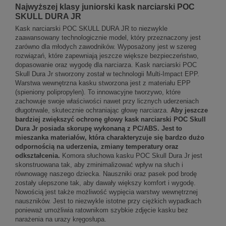
Najwyższej klasy juniorski kask narciarski POC
SKULL DURA JR
Kask narciarski POC SKULL DURA JR to niezwykle
zaawansowany technologicznie model, który przeznaczony jest
zarówno dla młodych zawodników. Wyposażony jest w szereg
rozwiązań, które zapewniają jeszcze większe bezpieczeństwo,
dopasowanie oraz wygodę dla narciarza. Kask narciarski POC
Skull Dura Jr stworzony został w technologii Multi-Impact EPP.
Warstwa wewnętrzna kasku stworzona jest z materiału EPP
(spieniony polipropylen). To innowacyjne tworzywo, które
zachowuje swoje właściwości nawet przy licznych uderzeniach
długotrwale, skutecznie ochraniając głowę narciarza.
Aby jeszcze
bardziej zwiększyć ochronę głowy kask narciarski POC Skull
Dura Jr posiada skorupę wykonaną z PC/ABS. Jest to
mieszanka materiałów, która charakteryzuje się bardzo dużo
odpornością na uderzenia, zmiany temperatury oraz
odkształcenia.
Komora słuchowa kasku POC Skull Dura Jr jest
skonstruowana tak, aby zminimalizować wpływ na słuch i
równowagę naszego dziecka. Nauszniki oraz pasek pod brodę
zostały ulepszone tak, aby dawały większy komfort i wygodę.
Nowością jest także możliwość wypięcia warstwy wewnętrznej
nauszników. Jest to niezwykle istotne przy ciężkich wypadkach
ponieważ umożliwia ratownikom szybkie zdjęcie kasku bez
narażenia na urazy kręgosłupa.