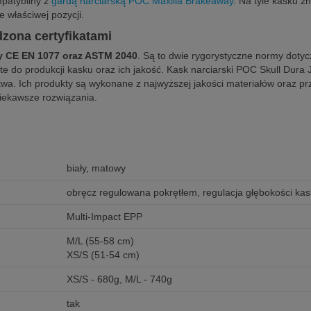
mpatybilny z
gardą narciarską POC Maxilla Brakeaway
. Na tyle kasku z
 właściwej pozycji.
zona certyfikatami
 CE EN 1077 oraz ASTM 2040
. Są to dwie rygorystyczne normy doty
te do produkcji kasku oraz ich jakość. Kask narciarski POC Skull Dur
stwa. Ich produkty są wykonane z najwyższej jakości materiałów oraz p
ciekawsze rozwiązania.
biały, matowy
obręcz regulowana pokrętłem, regulacja głębokości kas
Multi-Impact EPP
M/L (55-58 cm)
XS/S (51-54 cm)
XS/S - 680g, M/L - 740g
tak