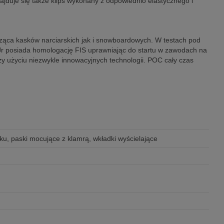
najduje się także klips wykonany z odpowiednio elastycznego i
cząca kasków narciarskich jak i snowboardowych. W testach pod
a Jr posiada homologację FIS uprawniając do startu w zawodach na
rzy użyciu niezwykle innowacyjnych technologii. POC cały czas
ku, paski mocujące z klamrą, wkładki wyścielające