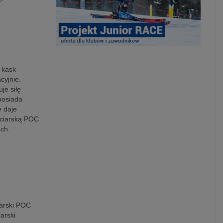
 kask
cyjnie.
je siłę
posiada
e daje
rciarską POC
ach.
iarski POC
iarski