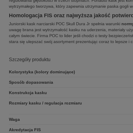
regulowania głębokości w trzech stopniach. Ponadto kask jest ko
wytrzymałego tworzywa, który zapewnia utrzymanie paska gogli we
Homologacja FIS oraz najwyższa jakość potwierd
Juniorski kask narciarski POC Skull Dura Jr spełnia warunki
normy
uwagę brana jest wytrzymałość kasku na uderzenia, materiały uży
całym świecie. Firma POC to lider jeśli chodzi o testy bezpieczeń
stara się ulepszać swój asortyment prezentując coraz to lepsze i 
Szczegóły produktu
Kolorystyka (kolory dominujące)
Sposób dopasowania
Konstrukcja kasku
Rozmiary kasku / regulacja rozmiaru
Waga
Akredytacja FIS