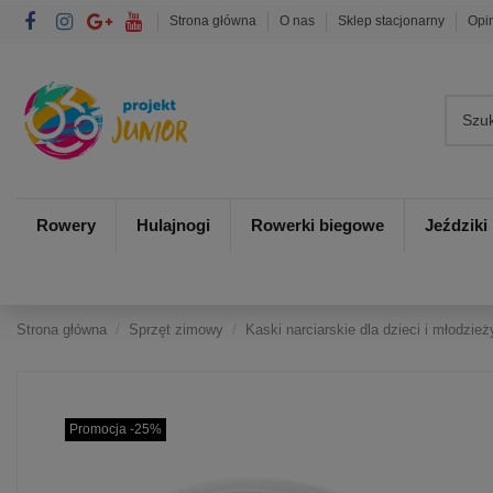
Strona główna
O nas
Sklep stacjonarny
Opi
Rowery
Hulajnogi
Rowerki biegowe
Jeździki
Strona główna
Sprzęt zimowy
Kaski narciarskie dla dzieci i młodzież
Promocja -25%