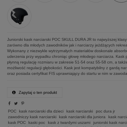
Juniorski kask narciarski POC SKULL DURA JR to najwyższej klasy
zarówno dla młodych zawodników jak i narciarzy jeżdżących rekrea
Wykonany z niezwykle wytrzymałych materiałów doskonale absorbu
uderzenia przy wypadku chroniąc głowę młodego narciarza. Kask 
płynną regulację rozmiaru w zakresie 51-54 oraz 55-58 cm, a takż
możliwość regulacji głębokości. Kask jest kompatybilny z gardą na
oraz posiada certyfikat FIS uprawniający do startu w nim w zawod
Zapytaj o ten produkt
POC
kask narciarski dla dzieci
kask narciarski
poc dura jr
zawodniczy kask narciarski
kask narciarski dla juniora
kask narc
kask POC
kaski poc
kask z twardymi uszami
juniorski kask narc