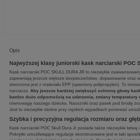
Opis
Najwyższej klasy juniorski kask narciarski PO
Kask narciarski POC SKULL DURA JR to niezwykle zaawansowany t
zapewniają jeszcze większe bezpieczeństwo, dopasowanie oraz wy
stworzona jest z materiału EPP (spieniony polipropylen). To inno
narciarza.
Aby jeszcze bardziej zwiększyć ochronę głowy kask
bardzo dużo odpornością na uderzenia, zmiany temperatury 
równowagę naszego dziecka. Nauszniki oraz pasek pod brodę zost
Jest to niezwykle istotne przy ciężkich wypadkach ponieważ umoż
Szybka i precyzyjna regulacja rozmiaru oraz głę
Kask narciarski POC Skull Dura Jr posiada także niezwykle łatwą
Pokrętło umożliwiające regulacje skonstruowane jest w taki sposó