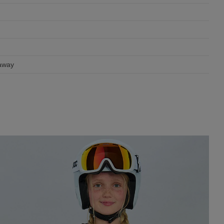
eaway