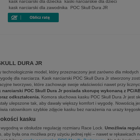
kask narciarski dla dziecka
kaski narciarskie dla dzieci
kask narciarski dla zawodnika
POC Skull Dura JR
C SKULL DURA JR
echnologicznie model, który przeznaczony jest zarówno dla młodych 
godę dla narciarza. Kask narciarski POC Skull Dura Jr stworzony zost
wacyjne tworzywo, które zachowuje swoje właściwości nawet przy liczny
 narciarski POC Skull Dura Jr posiada skorupę wykonaną z PC/ABS
oraz odkształcenia.
Komora słuchowa kasku POC Skull Dura Jr jest sk
ały ulepszone tak, aby dawały większy komfort i wygodę. Nowością je
liwia ratownikom szybkie zdjęcie kasku bez narażenia na urazy kręgosł
bokości kasku
 i wygodną w obsłudze regulację rozmiaru Race Lock.
Umożliwia regul
b, aby była ona możliwa przy użyciu jednej ręki – nawet w rękawicach 