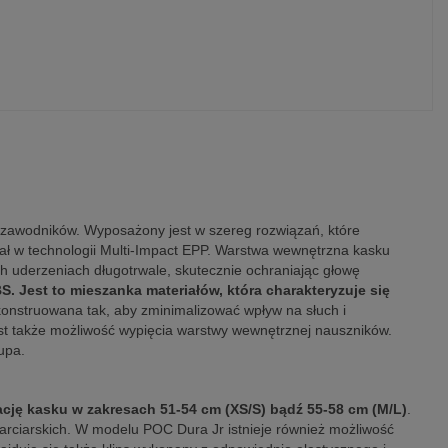
zawodników. Wyposażony jest w szereg rozwiązań, które
ał w technologii Multi-Impact EPP. Warstwa wewnętrzna kasku
ch uderzeniach długotrwale, skutecznie ochraniając głowę
. Jest to mieszanka materiałów, która charakteryzuje się
onstruowana tak, aby zminimalizować wpływ na słuch i
st także możliwość wypięcia warstwy wewnętrznej nauszników.
upa.
ację kasku w zakresach 51-54 cm (XS/S) bądź 55-58 cm (M/L)
.
narciarskich. W modelu POC Dura Jr istnieje również możliwość