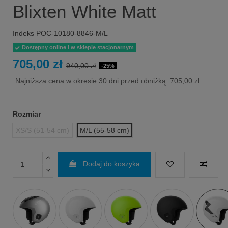
Blixten White Matt
Indeks
POC-10180-8846-M/L
Dostępny online i w sklepie stacjonarnym
705,00 zł
940,00 zł
-25%
Najniższa cena w okresie 30 dni przed obniżką:
705,00 zł
Rozmiar
XS/S (51-54 cm)
M/L (55-58 cm)
Dodaj do koszyka