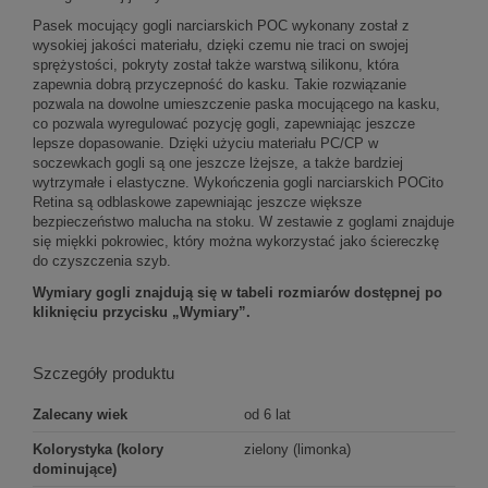
Pasek mocujący gogli narciarskich POC wykonany został z
wysokiej jakości materiału, dzięki czemu nie traci on swojej
sprężystości, pokryty został także warstwą silikonu, która
zapewnia dobrą przyczepność do kasku. Takie rozwiązanie
pozwala na dowolne umieszczenie paska mocującego na kasku,
co pozwala wyregulować pozycję gogli, zapewniając jeszcze
lepsze dopasowanie. Dzięki użyciu materiału PC/CP w
soczewkach gogli są one jeszcze lżejsze, a także bardziej
wytrzymałe i elastyczne. Wykończenia gogli narciarskich POCito
Retina są odblaskowe zapewniając jeszcze większe
bezpieczeństwo malucha na stoku. W zestawie z goglami znajduje
się miękki pokrowiec, który można wykorzystać jako ściereczkę
do czyszczenia szyb.
Wymiary gogli znajdują się w tabeli rozmiarów dostępnej po
kliknięciu przycisku „Wymiary”.
Szczegóły produktu
Zalecany wiek
od 6 lat
Kolorystyka (kolory
zielony (limonka)
dominujące)