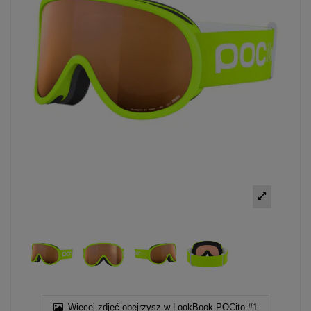
Więcej zdjęć obejrzysz w LookBook POCito #1