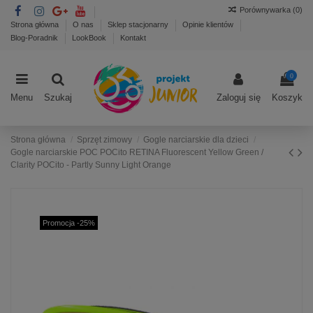
Porównywarka (
0
)
Strona główna
O nas
Sklep stacjonarny
Opinie klientów
Blog-Poradnik
LookBook
Kontakt
0
Menu
Szukaj
Zaloguj się
Koszyk
Strona główna
Sprzęt zimowy
Gogle narciarskie dla dzieci
Gogle narciarskie POC POCito RETINA Fluorescent Yellow Green /
Clarity POCito - Partly Sunny Light Orange
Promocja -25%