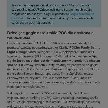
Jak dobrać gogle narciarskie dla dziecka? Na co zwrócić
szczególną uwagę? Odpowiedź na te i wiele innych pytań
znajdziesz na naszym blogu w poradniku
Gogle narciarskie
dla dzieci
. Ta wiedza znacząco ułatwi wybór odpowiednich
dziecięcych gogli narciarskich.
Dziecięce gogle narciarskie POC dla doskonałej
widoczności
Gogle narciarskie POC POCito Retina yposażone zostały w
pomarańczową
,
podwójną szybkę Clarity POCito Partly Sunny
Light Orange Silver
kategorii S2
o współczynniku transmisji
światła widzialnego (VLT) równym 25%. Szkła te idealnie nadają
się
do jazdy na stoku jest delikatnie zachmurzenie lub słabym
słońce.
Unikatowy system Clarity, w który wyposażone są gogle
narciarskie POCito Retina, jest wynikiem współpracy firmy POC z
niemieckim liderem branży optycznej, firmą
Carl Zeiss
oraz z
czołowymi alpejczykami. Szkła z systemem Clarity mają za
zadanie poprawić kontrast oraz zwiększyć widoczność w każdych
warunkach atmosferycznych.
Szkła gogli narciarskich POCito Retina zostały dodatkowo
wyposażone w powłokę
anti-fog
, która zapobiega zaparowywaniu
szkieł, dzięki czemu gogle narciarskie POC zapewniają doskonałą
widoczność w każdych warunkach. Ponadto szkła są pokryte