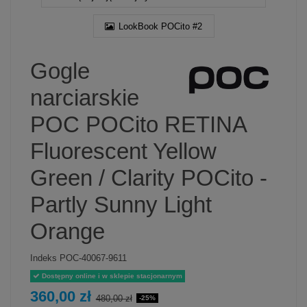
LookBook POCito #2
Gogle
narciarskie
POC POCito RETINA
Fluorescent Yellow
Green / Clarity POCito -
Partly Sunny Light
Orange
Indeks
POC-40067-9611
Dostępny online i w sklepie stacjonarnym
360,00 zł
480,00 zł
-25%