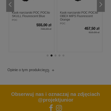
to
Kask narciarski POC POCito
Kask narciarski POC POCito
K
e
SKULL Flourescent Blue
OBEX MIPS Fluorescent
O
Orange
B
POC
POC
P
zł
555,00 zł
457,50 zł
 zł
740,00 zł
610,00 zł
Opinie o tym produkcie
+
(0)
Obserwuj nas i oznaczaj na zdjęciach
@projektjunior