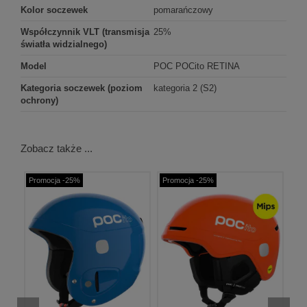
Kolor soczewek
pomarańczowy
Współczynnik VLT (transmisja
25%
światła widzialnego)
Model
POC POCito RETINA
Kategoria soczewek (poziom
kategoria 2 (S2)
ochrony)
Zobacz także ...
Promocja -25%
Promocja -25%
Pr