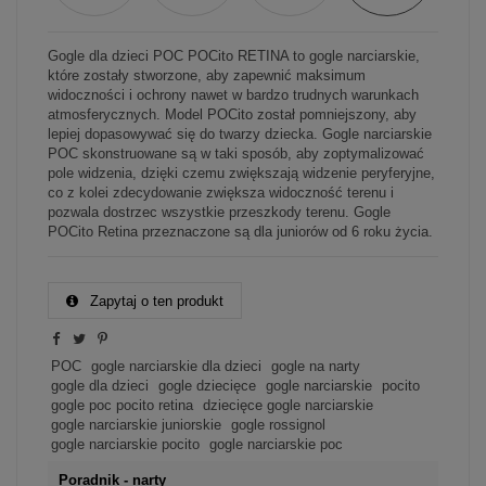
Gogle dla dzieci POC POCito RETINA to gogle narciarskie,
które zostały stworzone, aby zapewnić maksimum
widoczności i ochrony nawet w bardzo trudnych warunkach
atmosferycznych. Model POCito został pomniejszony, aby
lepiej dopasowywać się do twarzy dziecka. Gogle narciarskie
POC skonstruowane są w taki sposób, aby zoptymalizować
pole widzenia, dzięki czemu zwiększają widzenie peryferyjne,
co z kolei zdecydowanie zwiększa widoczność terenu i
pozwala dostrzec wszystkie przeszkody terenu. Gogle
POCito Retina przeznaczone są dla juniorów od 6 roku życia.
Zapytaj o ten produkt
POC
gogle narciarskie dla dzieci
gogle na narty
gogle dla dzieci
gogle dziecięce
gogle narciarskie
pocito
gogle poc pocito retina
dziecięce gogle narciarskie
gogle narciarskie juniorskie
gogle rossignol
gogle narciarskie pocito
gogle narciarskie poc
Poradnik - narty