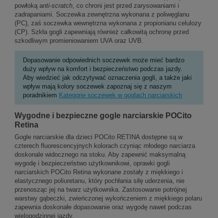
powłoką a
nti-
scratch
, co chroni jest przed zarysowaniami i
zadrapaniami. Soczewka zewnętrzna wykonana z poliwęglanu
(PC), zaś soczewka wewnętrzna wykonana z propionianu celulozy
(CP). Szkła gogli zapewniają również całkowitą ochronę przed
szkodliwym promieniowaniem UVA oraz UVB.
Dopasowanie odpowiednich soczewek może mieć bardzo
duży wpływ na komfort i bezpieczeństwo podczas jazdy.
Aby wiedzieć jak odczytywać oznaczenia gogli, a także jaki
wpływ mają kolory soczewek zapoznaj się z naszym
poradnikiem
Kategorie soczewek w goglach narciarskich
Wygodne i bezpieczne gogle narciarskie POCito
Retina
Gogle narciarskie dla dzieci POCito RETINA dostępne są w
czterech fluorescencyjnych kolorach czyniąc młodego narciarza
doskonale widocznego na stoku. Aby zapewnić maksymalną
wygodę i bezpieczeństwo użytkownikowi, oprawki gogli
narciarskich POCito Retina wykonane zostały z miękkiego i
elastycznego poliuretanu, który pochłania siłę uderzenia, nie
przenosząc jej na twarz użytkownika. Zastosowanie potrójnej
warstwy gąbeczki, zwieńczonej wykończeniem z miękkiego polaru
zapewnia doskonałe dopasowanie oraz wygodę nawet podczas
wielogodzinnej jazdy.