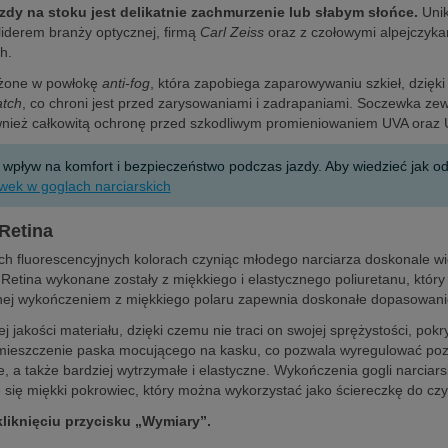
zdy na stoku jest delikatnie zachmurzenie lub słabym słońce.
Unik
liderem branży optycznej, firmą
Carl Zeiss
oraz z czołowymi alpejczyka
ch.
sażone w powłokę
anti-fog
, która zapobiega zaparowywaniu szkieł, dzię
atch
, co chroni jest przed zarysowaniami i zadrapaniami. Soczewka z
również całkowitą ochronę przed szkodliwym promieniowaniem UVA oraz
yw na komfort i bezpieczeństwo podczas jazdy. Aby wiedzieć jak odcz
wek w goglach narciarskich
Retina
ech fluorescencyjnych kolorach czyniąc młodego narciarza doskonale
etina wykonane zostały z miękkiego i elastycznego poliuretanu, który 
onej wykończeniem z miękkiego polaru zapewnia doskonałe dopasowani
jakości materiału, dzięki czemu nie traci on swojej sprężystości, pokr
mieszczenie paska mocującego na kasku, co pozwala wyregulować pozyc
e, a także bardziej wytrzymałe i elastyczne. Wykończenia gogli narcia
się miękki pokrowiec, który można wykorzystać jako ściereczkę do czy
kliknięciu przycisku „Wymiary”.