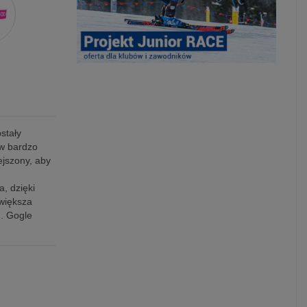
stały
w bardzo
jszony, aby
, dzięki
zwiększa
u. Gogle