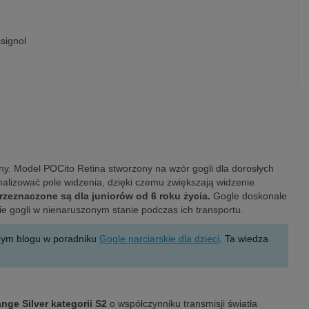
signol
ny. Model POCito Retina stworzony na wzór gogli dla dorosłych
alizować pole widzenia, dzięki czemu zwiększają widzenie
zeznaczone są dla juniorów od 6 roku życia.
Gogle doskonale
e gogli w nienaruszonym stanie podczas ich transportu.
szym blogu w poradniku
Gogle narciarskie dla dzieci
. Ta wiedza
nge Silver
kategorii S2
o współczynniku transmisji światła