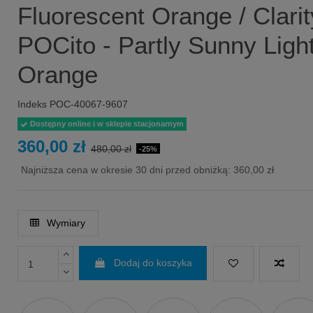
Fluorescent Orange / Clarit
POCito - Partly Sunny Ligh
Orange
Indeks
POC-40067-9607
Dostępny online i w sklepie stacjonarnym
360,00 zł
480,00 zł
-25%
Najniższa cena w okresie 30 dni przed obniżką:
360,00 zł
Wymiary
Dodaj do koszyka