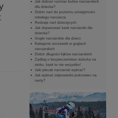
Jak dobrać rozmiar butów narciarskich
y
dla dziecka?
Dobór nart do poziomu umiejętności
t
młodego narciarza
Rodzaje nart dziecięcych
Jak dopasować kask narciarski dla
dziecka?
Gogle narciarskie dla dzieci
Kategorie soczewek w goglach
narciarskich
Dobór długości kijków narciarskich
Zadbaj o bezpieczeństwo dziecka na
stoku, kask to nie wszystko!
Jaki plecak narciarski wybrać?
Jak wybrać odpowiedni pokrowiec na
narty?