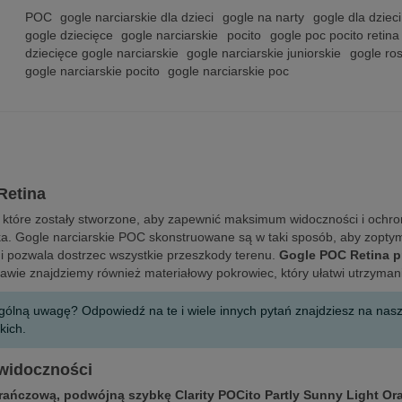
POC
gogle narciarskie dla dzieci
gogle na narty
gogle dla dzieci
gogle dziecięce
gogle narciarskie
pocito
gogle poc pocito retina
dziecięce gogle narciarskie
gogle narciarskie juniorskie
gogle ros
gogle narciarskie pocito
gogle narciarskie poc
 Retina
e, które zostały stworzone, aby zapewnić maksimum widoczności i ochro
ka. Gogle narciarskie POC skonstruowane są w taki sposób, aby zoptym
 i pozwala dostrzec wszystkie przeszkody terenu.
Gogle POC Retina pr
awie znajdziemy również materiałowy pokrowiec, który ułatwi utrzymani
ególną uwagę? Odpowiedź na te i wiele innych pytań znajdziesz na na
kich.
 widoczności
rańczową
,
podwójną szybkę Clarity POCito Partly Sunny Light Ora