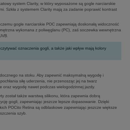
atowy system Clarity, w który wyposażone są gogle narciarskie
mi. Szkła z systemem Clarity mają za zadanie poprawić kontrast
ki czemu gogle narciarskie POC zapewniają doskonałą widoczność
ewnętrzna wykonana z poliwęglanu (PC), zaś soczewka wewnętrzna
 UVB.
ytywać oznaczenia gogli, a także jaki wpływ mają kolory
 widocznego na stoku. Aby zapewnić maksymalną wygodę i
pochłania siłę uderzenia, nie przenosząc jej na twarz
e oraz wygodę nawet podczas wielogodzinnej jazdy.
yty został także warstwą silikonu, która zapewnia dobrą
ję gogli, zapewniając jeszcze lepsze dopasowanie. Dzięki
rskich POCito Retina są odblaskowe zapewniając jeszcze większe
szczenia szyb.