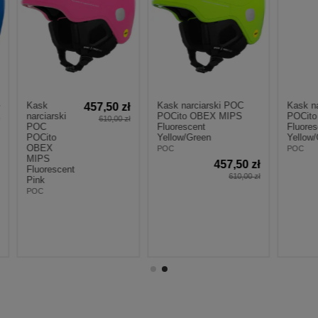
Kask narciarski POC
Kask narciarski P
457,50 zł
arski
POCito OBEX MIPS
POCito FORNIX M
610,00 zł
Fluorescent
Fluorescent
to
Yellow/Green
Yellow/Green
X
POC
POC
S
457,50 zł
585,
escent
610,00 zł
78