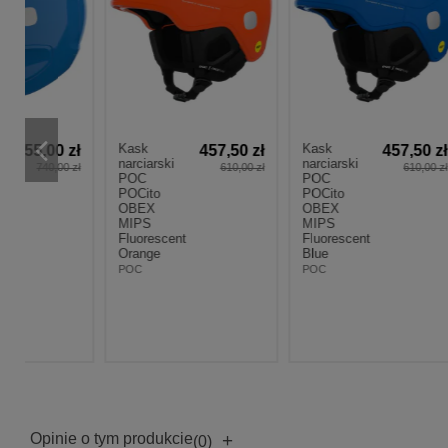
Kask
Kask
Kask
zł
457,50 zł
457,50 zł
narciarski
narciarski
narci
 zł
610,00 zł
610,00 zł
POC
POC
POC
POCito
POCito
POCi
OBEX
OBEX
OBE
MIPS
MIPS
MIP
Fluorescent
Fluorescent
Fluor
Orange
Blue
Pink
POC
POC
POC
Opinie o tym produkcie
+
(0)