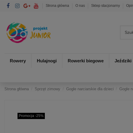
Strona główna
O nas
Sklep stacjonarny
Opi
Rowery
Hulajnogi
Rowerki biegowe
Jeździki
Strona główna
Sprzęt zimowy
Gogle narciarskie dla dzieci
Gogle n
Promocja -25%