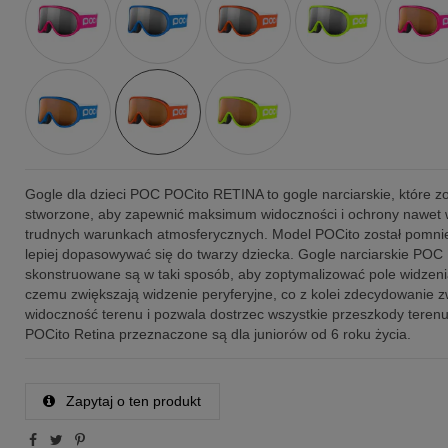
Gogle dla dzieci POC POCito RETINA to gogle narciarskie, które zo
stworzone, aby zapewnić maksimum widoczności i ochrony nawet 
trudnych warunkach atmosferycznych. Model POCito został pomnie
lepiej dopasowywać się do twarzy dziecka. Gogle narciarskie POC
skonstruowane są w taki sposób, aby zoptymalizować pole widzenia
czemu zwiększają widzenie peryferyjne, co z kolei zdecydowanie 
widoczność terenu i pozwala dostrzec wszystkie przeszkody teren
POCito Retina przeznaczone są dla juniorów od 6 roku życia.
Zapytaj o ten produkt