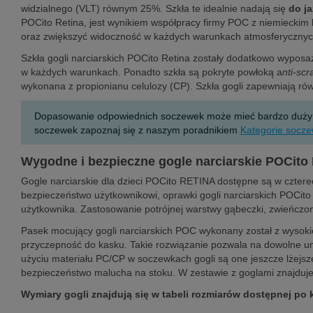
widzialnego (VLT) równym 25%. Szkła te idealnie nadają się
do ja
POCito Retina, jest wynikiem współpracy firmy POC z niemieckim 
oraz zwiększyć widoczność w każdych warunkach atmosferyczny
Szkła gogli narciarskich POCito Retina zostały dodatkowo wypo
w każdych warunkach. Ponadto szkła są pokryte powłoką a
nti-
scr
wykonana z propionianu celulozy (CP). Szkła gogli zapewniają 
Dopasowanie odpowiednich soczewek może mieć bardzo duży wpł
soczewek zapoznaj się z naszym poradnikiem
Kategorie socze
Wygodne i bezpieczne gogle narciarskie POCito 
Gogle narciarskie dla dzieci POCito RETINA dostępne są w czter
bezpieczeństwo użytkownikowi, oprawki gogli narciarskich POCito R
użytkownika. Zastosowanie potrójnej warstwy gąbeczki, zwieńcz
Pasek mocujący gogli narciarskich POC wykonany został z wysokiej 
przyczepność do kasku. Takie rozwiązanie pozwala na dowolne u
użyciu materiału PC/CP w soczewkach gogli są one jeszcze lżejsz
bezpieczeństwo malucha na stoku. W zestawie z goglami znajduje 
Wymiary gogli znajdują się w tabeli rozmiarów dostępnej po 