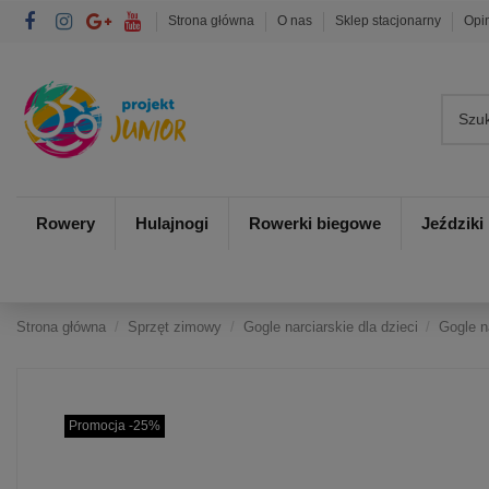
Strona główna
O nas
Sklep stacjonarny
Opi
Rowery
Hulajnogi
Rowerki biegowe
Jeździki
Strona główna
Sprzęt zimowy
Gogle narciarskie dla dzieci
Gogle n
Promocja -25%