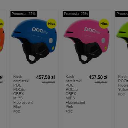
cja -25%
Promocja -25%
Promocja -25%
Kask narciarski POC
Kask narciarski P
457,50 zł
arski
POCito OBEX MIPS
POCito FORNIX M
610,00 zł
Fluorescent
Fluorescent
to
Yellow/Green
Yellow/Green
X
POC
POC
S
457,50 zł
585,
escent
610,00 zł
78