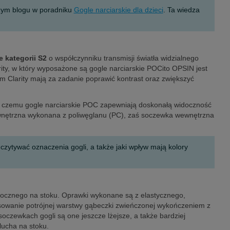
szym blogu w poradniku
Gogle narciarskie dla dzieci
. Ta wiedza
 kategorii S2
o współczynniku transmisji światła widzialnego
rity, w który wyposażone są gogle narciarskie POCito OPSIN jest
m Clarity mają za zadanie poprawić kontrast oraz zwiększyć
ki czemu gogle narciarskie POC zapewniają doskonałą widoczność
ewnętrzna wykonana z poliwęglanu (PC), zaś soczewka wewnętrzna
ytywać oznaczenia gogli, a także jaki wpływ mają kolory
idocznego na stoku. Oprawki wykonane są z elastycznego,
tosowanie potrójnej warstwy gąbeczki zwieńczonej wykończeniem z
czewkach gogli są one jeszcze lżejsze, a także bardziej
lucha na stoku.