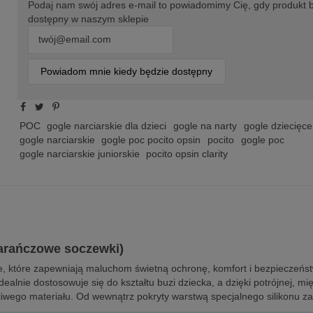
Podaj nam swój adres e-mail to powiadomimy Cię, gdy produkt 
dostępny w naszym sklepie
Powiadom mnie kiedy będzie dostępny
POC
gogle narciarskie dla dzieci
gogle na narty
gogle dziecięce
gogle narciarskie
gogle poc pocito opsin
pocito
gogle poc
gogle narciarskie juniorskie
pocito opsin clarity
marańczowe soczewki)
ie, które zapewniają maluchom świetną ochronę, komfort i bezpieczeńs
dealnie dostosowuje się do kształtu buzi dziecka, a dzięki potrójnej, 
liwego materiału. Od wewnątrz pokryty warstwą specjalnego silikonu za