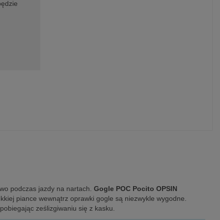
będzie
two podczas jazdy na nartach.
Gogle POC Pocito OPSIN
miękkiej piance wewnątrz oprawki gogle są niezwykle wygodne.
pobiegając ześlizgiwaniu się z kasku.