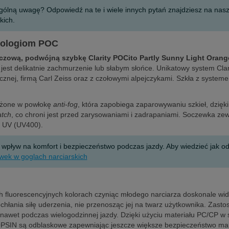
ególną uwagę? Odpowiedź na te i wiele innych pytań znajdziesz na na
kich.
nologiom POC
zową, podwójną szybkę Clarity POCito Partly Sunny Light Orange
 jest delikatnie zachmurzenie lub słabym słońce. Unikatowy system Cla
znej, firmą Carl Zeiss oraz z czołowymi alpejczykami. Szkła z systeme
sażone w powłokę
anti-fog
, która zapobiega zaparowywaniu szkieł, dzię
atch
, co chroni jest przed zarysowaniami i zadrapaniami. Soczewka z
ę UV (UV400).
yw na komfort i bezpieczeństwo podczas jazdy. Aby wiedzieć jak odcz
wek w goglach narciarskich
ch fluorescencyjnych kolorach czyniąc młodego narciarza doskonale w
ochłania siłę uderzenia, nie przenosząc jej na twarz użytkownika. Zas
et podczas wielogodzinnej jazdy. Dzięki użyciu materiału PC/CP w so
 OPSIN są odblaskowe zapewniając jeszcze większe bezpieczeństwo ma