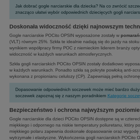
Jak dobrać gogle narciarskie dla dziecka? Na co zwrócić szcz
znacząco ułatwi wybór odpowiednich dziecięcych gogli narciars
Doskonała widoczność dzięki najnowszym tech
Gogle narciarskie POCito OPSIN wyposażone zostały w
pomarańc
(VLT) równym 25%. Szkła te idealnie nadają się do jazdy na stoku
wynikiem współpracy firmy POC z niemieckim liderem branży optyc
widoczność w każdych warunkach atmosferycznych.
Szkła gogli narciarskich POCito OPSIN zostały dodatkowo wypo
w każdych warunkach. Ponadto szkła są pokryte powłoką a
nti-
scr
wykonana z propionianu celulozy (CP). Zapewniają pełną ochron
Dopasowanie odpowiednich soczewek może mieć bardzo duży wpł
soczewek zapoznaj się z naszym poradnikiem
Kategorie socze
Bezpieczeństwo i ochrona najwyższym poziomie
Gogle narciarskie dla dzieci POCito OPSIN dostępne są w cztere
miękkiego i odpornego na niskie temperatury poliuretanu, który p
miękkiego polaru zapewnia doskonałe dopasowanie oraz wygodę naw
wytrzymałe i elastyczne. Wykończenia gogli narciarskich POCito