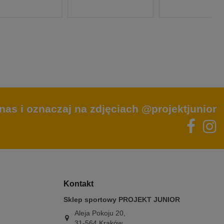
nas i oznaczaj na zdjęciach @projektjunior
Kontakt
Sklep sportowy PROJEKT JUNIOR
Aleja Pokoju 20,
31-564 Kraków