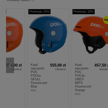
Promocja -25%
Promocja -25%
Promo
Kask
Kask
Kask
zł
457,50 zł
457,50 zł
narciarski
narciarski
narci
 zł
610,00 zł
610,00 zł
POC
POC
POC
POCito
POCito
POCi
OBEX
OBEX
OBE
MIPS
MIPS
MIP
Fluorescent
Fluorescent
Fluor
Orange
Blue
Pink
POC
POC
POC