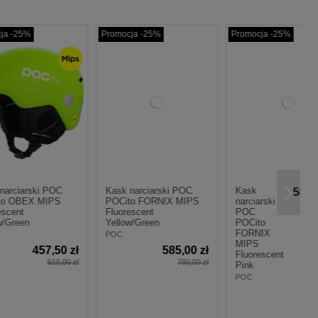
Promocja -25%
Promocja -25%
OC
Kask
Kask
585,00 zł
585,00 zł
IPS
narciarski
narciarski
780,00 zł
780,00 zł
POC
POC
POCito
POCito
FORNIX
FORNIX
MIPS
MIPS
00 zł
Fluorescent
Fluorescent
0,00 zł
Pink
Orange
POC
POC