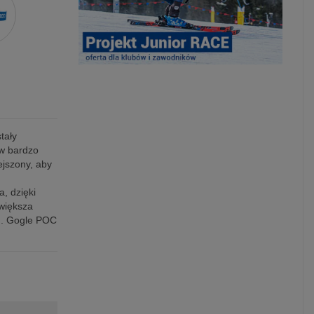
tały
w bardzo
jszony, aby
, dzięki
zwiększa
nu. Gogle POC