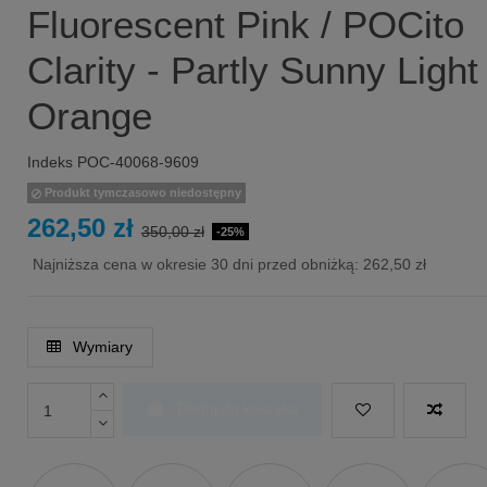
Fluorescent Pink / POCito
Clarity - Partly Sunny Light
Orange
Indeks
POC-40068-9609
Produkt tymczasowo niedostępny
262,50 zł
350,00 zł
-25%
Najniższa cena w okresie 30 dni przed obniżką:
262,50 zł
Wymiary
Dodaj do koszyka