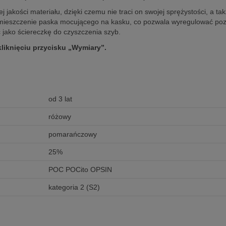
jakości materiału, dzięki czemu nie traci on swojej sprężystości, a ta
mieszczenie paska mocującego na kasku, co pozwala wyregulować pozy
 jako ściereczkę do czyszczenia szyb.
kliknięciu przycisku „Wymiary”.
od 3 lat
różowy
pomarańczowy
25%
POC POCito OPSIN
kategoria 2 (S2)