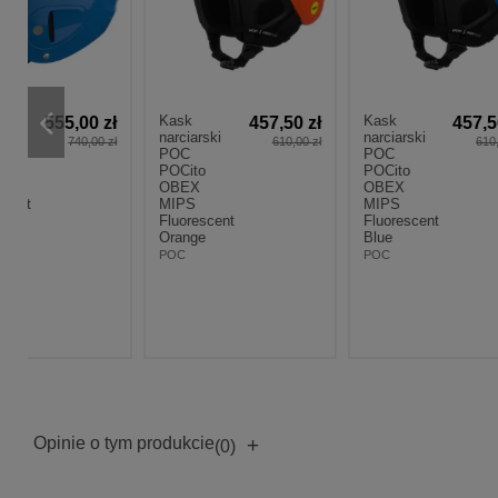
Kask
Kask
Kask
zł
457,50 zł
457,50 zł
narciarski
narciarski
narci
 zł
610,00 zł
610,00 zł
POC
POC
POC
POCito
POCito
POCi
OBEX
OBEX
OBE
MIPS
MIPS
MIP
Fluorescent
Fluorescent
Fluor
Orange
Blue
Pink
POC
POC
POC
Opinie o tym produkcie
+
(0)