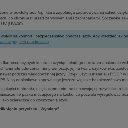
sażone w powłokę
anti-fog
, która zapobiega zaparowywaniu szkieł, dzię
atch
, co chroni jest przed zarysowaniami i zadrapaniami. Soczewka z
ę UV (UV400).
yw na komfort i bezpieczeństwo podczas jazdy. Aby wiedzieć jak odcz
wek w goglach narciarskich
ch fluorescencyjnych kolorach czyniąc młodego narciarza doskonale w
ochłania siłę uderzenia, nie przenosząc jej na twarz użytkownika. Zas
et podczas wielogodzinnej jazdy. Dzięki użyciu materiału PC/CP w so
 OPSIN są odblaskowe zapewniając jeszcze większe bezpieczeństwo ma
jakości materiału, dzięki czemu nie traci on swojej sprężystości, a ta
mieszczenie paska mocującego na kasku, co pozwala wyregulować pozy
 jako ściereczkę do czyszczenia szyb.
kliknięciu przycisku „Wymiary”.