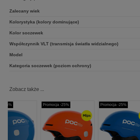
Zalecany wiek
Kolorystyka (kolory dominujące)
Kolor soczewek
Współczynnik VLT (transmisja światła widzialnego)
Model
Kategoria soczewek (poziom ochrony)
Zobacz także ...
Promocja -25%
Promocja -25%
Promo