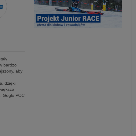
tały
w bardzo
jszony, aby
, dzięki
zwiększa
nu. Gogle POC