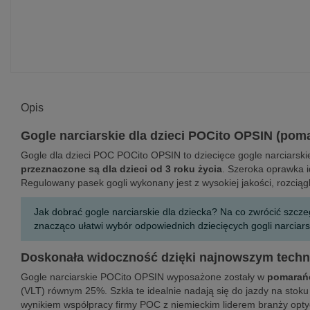
Opis
Gogle narciarskie dla dzieci POCito OPSIN (po
Gogle dla dzieci POC POCito OPSIN to dziecięce gogle narciarsk
przeznaczone są dla dzieci od 3 roku życia
. Szeroka oprawka i
Regulowany pasek gogli wykonany jest z wysokiej jakości, rozciąg
Jak dobrać gogle narciarskie dla dziecka? Na co zwrócić szcz
znacząco ułatwi wybór odpowiednich dziecięcych gogli narciars
Doskonała widoczność dzięki najnowszym tech
Gogle narciarskie POCito OPSIN wyposażone zostały w
pomarańc
(VLT) równym 25%. Szkła te idealnie nadają się do jazdy na stoku
wynikiem współpracy firmy POC z niemieckim liderem branży optyc