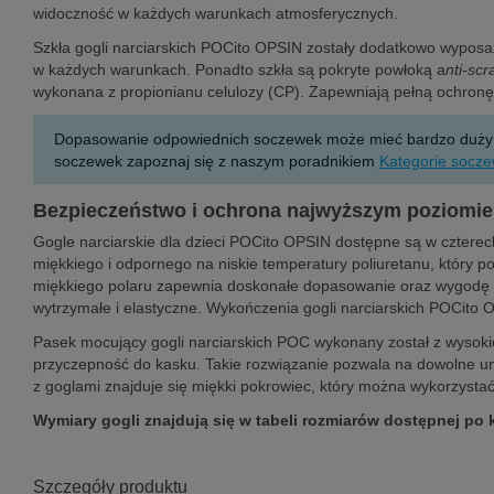
widoczność w każdych warunkach atmosferycznych.
Szkła gogli narciarskich POCito OPSIN zostały dodatkowo wypo
w każdych warunkach. Ponadto szkła są pokryte powłoką a
nti-
scr
wykonana z propionianu celulozy (CP). Zapewniają pełną ochron
Dopasowanie odpowiednich soczewek może mieć bardzo duży wpł
soczewek zapoznaj się z naszym poradnikiem
Kategorie socze
Bezpieczeństwo i ochrona najwyższym poziomie
Gogle narciarskie dla dzieci POCito OPSIN dostępne są w cztere
miękkiego i odpornego na niskie temperatury poliuretanu, który p
miękkiego polaru zapewnia doskonałe dopasowanie oraz wygodę naw
wytrzymałe i elastyczne. Wykończenia gogli narciarskich POCito
Pasek mocujący gogli narciarskich POC wykonany został z wysokiej 
przyczepność do kasku. Takie rozwiązanie pozwala na dowolne u
z goglami znajduje się miękki pokrowiec, który można wykorzystać
Wymiary gogli znajdują się w tabeli rozmiarów dostępnej po 
Szczegóły produktu