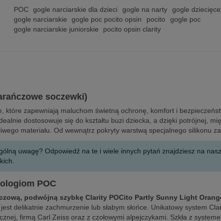
POC
gogle narciarskie dla dzieci
gogle na narty
gogle dziecięce
gogle narciarskie
gogle poc pocito opsin
pocito
gogle poc
gogle narciarskie juniorskie
pocito opsin clarity
marańczowe soczewki)
ie, które zapewniają maluchom świetną ochronę, komfort i bezpieczeńs
dealnie dostosowuje się do kształtu buzi dziecka, a dzięki potrójnej, 
liwego materiału. Od wewnątrz pokryty warstwą specjalnego silikonu za
ególną uwagę? Odpowiedź na te i wiele innych pytań znajdziesz na na
kich.
nologiom POC
zową, podwójną szybkę Clarity POCito Partly Sunny Light Orange
 jest delikatnie zachmurzenie lub słabym słońce. Unikatowy system Cla
znej, firmą Carl Zeiss oraz z czołowymi alpejczykami. Szkła z systeme