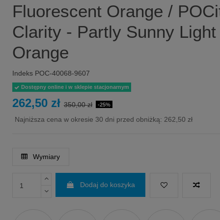
Fluorescent Orange / POCi
Clarity - Partly Sunny Light
Orange
Indeks
POC-40068-9607
Dostępny online i w sklepie stacjonarnym
262,50 zł
350,00 zł
-25%
Najniższa cena w okresie 30 dni przed obniżką:
262,50 zł
Wymiary
Dodaj do koszyka