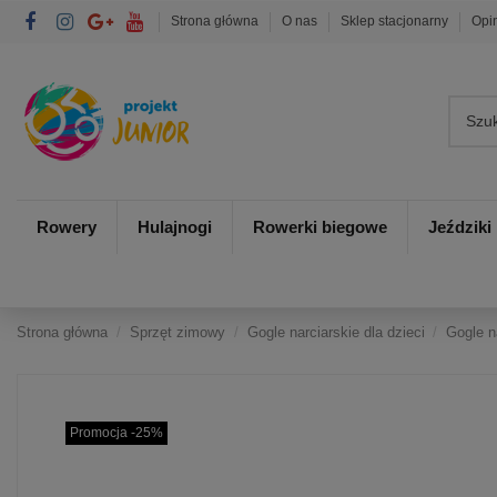
Strona główna
O nas
Sklep stacjonarny
Opi
Rowery
Hulajnogi
Rowerki biegowe
Jeździki
Strona główna
Sprzęt zimowy
Gogle narciarskie dla dzieci
Gogle n
Promocja -25%