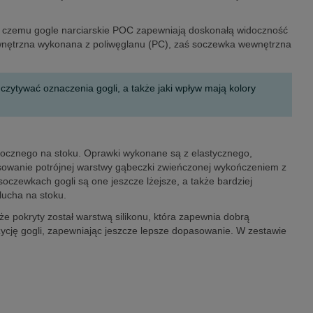
ki czemu gogle narciarskie POC zapewniają doskonałą widoczność
ewnętrzna wykonana z poliwęglanu (PC), zaś soczewka wewnętrzna
ytywać oznaczenia gogli, a także jaki wpływ mają kolory
idocznego na stoku. Oprawki wykonane są z elastycznego,
tosowanie potrójnej warstwy gąbeczki zwieńczonej wykończeniem z
czewkach gogli są one jeszcze lżejsze, a także bardziej
lucha na stoku.
kże pokryty został warstwą silikonu, która zapewnia dobrą
cję gogli, zapewniając jeszcze lepsze dopasowanie. W zestawie