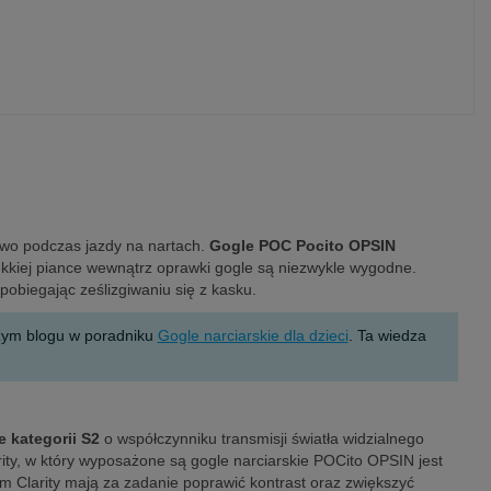
two podczas jazdy na nartach.
Gogle POC Pocito OPSIN
miękkiej piance wewnątrz oprawki gogle są niezwykle wygodne.
pobiegając ześlizgiwaniu się z kasku.
szym blogu w poradniku
Gogle narciarskie dla dzieci
. Ta wiedza
 kategorii S2
o współczynniku transmisji światła widzialnego
rity, w który wyposażone są gogle narciarskie POCito OPSIN jest
m Clarity mają za zadanie poprawić kontrast oraz zwiększyć