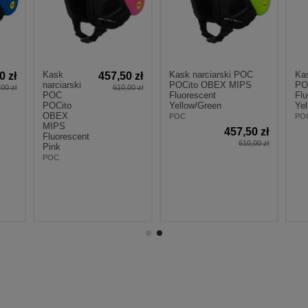
Kask narciarski POC
Kask narciarski P
457,50 zł
arski
POCito OBEX MIPS
POCito FORNIX M
610,00 zł
Fluorescent
Fluorescent
to
Yellow/Green
Yellow/Green
X
POC
POC
S
457,50 zł
585,
escent
610,00 zł
78