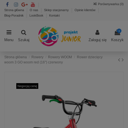
Porównywarka (
0
)
Strona główna
O nas
Sklep stacjonarny
Opinie klientów
Blog-Poradnik
LookBook
Kontakt
0
Menu
Szukaj
Zaloguj się
Koszyk
Strona główna
Rowery
Rowery WOOM
Rower dziecięcy
woom 3 GO woom red (16") czerwony
Negocjuj cenę