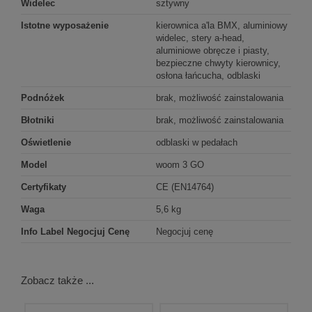
Widelec
sztywny
Istotne wyposażenie
kierownica a'la BMX, aluminiowy
widelec, stery a-head,
aluminiowe obręcze i piasty,
bezpieczne chwyty kierownicy,
osłona łańcucha, odblaski
Podnóżek
brak, możliwość zainstalowania
Błotniki
brak, możliwość zainstalowania
Oświetlenie
odblaski w pedałach
Model
woom 3 GO
Certyfikaty
CE (EN14764)
Waga
5,6 kg
Info Label Negocjuj Cenę
Negocjuj cenę
Zobacz także ...