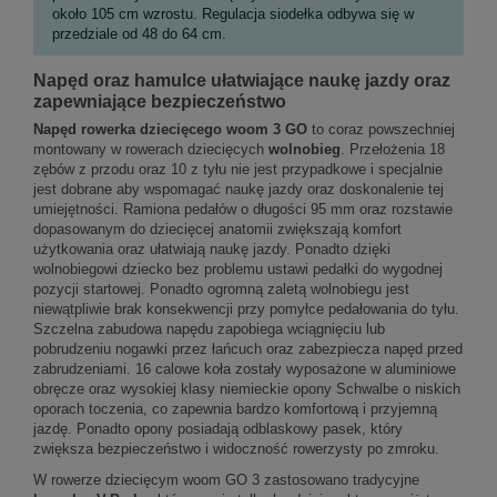
około 105 cm wzrostu. Regulacja siodełka odbywa się w
przedziale od 48 do 64 cm.
Napęd oraz hamulce ułatwiające naukę jazdy oraz
zapewniające bezpieczeństwo
Napęd rowerka dziecięcego woom 3 GO
to coraz powszechniej
montowany w rowerach dziecięcych
wolnobieg
. Przełożenia 18
zębów z przodu oraz 10 z tyłu nie jest przypadkowe i specjalnie
jest dobrane aby wspomagać naukę jazdy oraz doskonalenie tej
umiejętności. Ramiona pedałów o długości 95 mm oraz rozstawie
dopasowanym do dziecięcej anatomii zwiększają komfort
użytkowania oraz ułatwiają naukę jazdy. Ponadto dzięki
wolnobiegowi dziecko bez problemu ustawi pedałki do wygodnej
pozycji startowej. Ponadto ogromną zaletą wolnobiegu jest
niewątpliwie brak konsekwencji przy pomyłce pedałowania do tyłu.
Szczelna zabudowa napędu zapobiega wciągnięciu lub
pobrudzeniu nogawki przez łańcuch oraz zabezpiecza napęd przed
zabrudzeniami. 16 calowe koła zostały wyposażone w aluminiowe
obręcze oraz wysokiej klasy niemieckie opony Schwalbe o niskich
oporach toczenia, co zapewnia bardzo komfortową i przyjemną
jazdę. Ponadto opony posiadają odblaskowy pasek, który
zwiększa bezpieczeństwo i widoczność rowerzysty po zmroku.
W rowerze dziecięcym woom GO 3 zastosowano tradycyjne