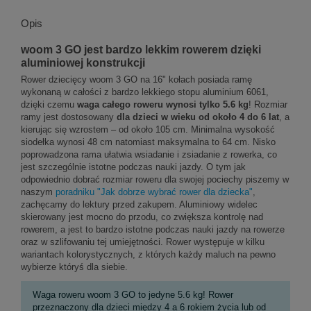
Opis
woom 3 GO jest bardzo lekkim rowerem dzięki
aluminiowej konstrukcji
Rower dziecięcy woom 3 GO na 16" kołach posiada ramę
wykonaną w całości z bardzo lekkiego stopu aluminium 6061,
dzięki czemu
waga całego roweru wynosi tylko 5.6 kg
! Rozmiar
ramy jest dostosowany
dla dzieci w wieku od około 4 do 6 lat
, a
kierując się wzrostem – od około 105 cm. Minimalna wysokość
siodełka wynosi 48 cm natomiast maksymalna to 64 cm. Nisko
poprowadzona rama ułatwia wsiadanie i zsiadanie z rowerka, co
jest szczególnie istotne podczas nauki jazdy. O tym jak
odpowiednio dobrać rozmiar roweru dla swojej pociechy piszemy w
naszym
poradniku "Jak dobrze wybrać rower dla dziecka"
,
zachęcamy do lektury przed zakupem. Aluminiowy widelec
skierowany jest mocno do przodu, co zwiększa kontrolę nad
rowerem, a jest to bardzo istotne podczas nauki jazdy na rowerze
oraz w szlifowaniu tej umiejętności. Rower występuje w kilku
wariantach kolorystycznych, z których każdy maluch na pewno
wybierze któryś dla siebie.
Waga roweru woom 3 GO to jedyne 5.6 kg! Rower
przeznaczony dla dzieci między 4 a 6 rokiem życia lub od