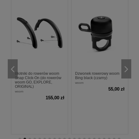
z
Błotniki do rowerów woom
Dzwonek rowerowy woom
To
Snap Click-On (do rowerów
Bing black (czarny)
h
woom GO, EXPLORE,
woom
w
ORIGINAL)
zł
55,00 zł
woom
155,00 zł