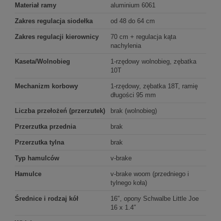
Materiał ramy
aluminium 6061
Zakres regulacja siodełka
od 48 do 64 cm
Zakres regulacji kierownicy
70 cm + regulacja kąta
nachylenia
Kaseta/Wolnobieg
1-rzędowy wolnobieg, zębatka
10T
Mechanizm korbowy
1-rzędowy, zębatka 18T, ramię
długości 95 mm
Liczba przełożeń (przerzutek)
brak (wolnobieg)
Przerzutka przednia
brak
Przerzutka tylna
brak
Typ hamulców
v-brake
Hamulce
v-brake woom (przedniego i
tylnego koła)
Średnice i rodzaj kół
16″, opony Schwalbe Little Joe
16 x 1.4″