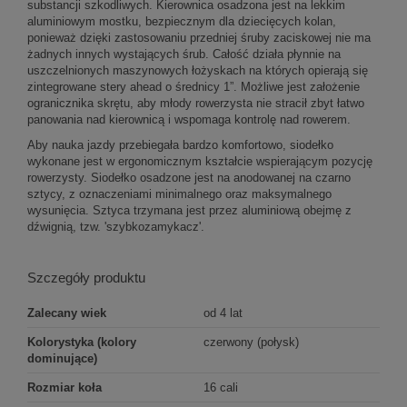
substancji szkodliwych. Kierownica osadzona jest na lekkim
aluminiowym mostku, bezpiecznym dla dziecięcych kolan,
ponieważ dzięki zastosowaniu przedniej śruby zaciskowej nie ma
żadnych innych wystających śrub. Całość działa płynnie na
uszczelnionych maszynowych łożyskach na których opierają się
zintegrowane stery ahead o średnicy 1”. Możliwe jest założenie
ogranicznika skrętu, aby młody rowerzysta nie stracił zbyt łatwo
panowania nad kierownicą i wspomaga kontrolę nad rowerem.
Aby nauka jazdy przebiegała bardzo komfortowo, siodełko
wykonane jest w ergonomicznym kształcie wspierającym pozycję
rowerzysty. Siodełko osadzone jest na anodowanej na czarno
sztycy, z oznaczeniami minimalnego oraz maksymalnego
wysunięcia. Sztyca trzymana jest przez aluminiową obejmę z
dźwignią, tzw. 'szybkozamykacz'.
Szczegóły produktu
Zalecany wiek
od 4 lat
Kolorystyka (kolory
czerwony (połysk)
dominujące)
Rozmiar koła
16 cali