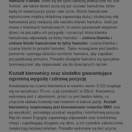
hamulce V-Brake
, które są nie tylko bardziej praktyczne niż tzw
'kontra', ale także dzieci uczą się już używać hamulców, które
będą im towarzyszyć przez całe życie. Klocki hamulcowe
wykończone miękką okładziną zapewniają dużą i skuteczną siłę
hamowania przy niedużej sile nacisku klamki hamulca. Jeśli już
mowa o klamkach hamulcowych, to woom postanowił wspomóc
dzieci na początku ich przygody i oznaczyć która klamka
hamulcowa odpowiada za który hamulec –
zielona klamka i
zielone klocki hamulcowe to tylny hamulec
; czarna klamka i
czarne klocki to przedni hamulec. Takie rozwiązanie jest bardzo
pomocne i pomaga dziecku rozróżnić hamulce, aby zapobiec
przypadkowej pomyłce. Ponadto dźwignie hamulca są specjalnie
'pomniejszone' aby dopasować się do dziecięcych rączek.
Kształt kierownicy oraz siodełko gwarantujące
ogromną wygodę i zdrową pozycję
Anodowana na czarno kierownica w rowerku woom 3 GO znajduje
się na wysokości 70 cm, a jej szerokość to 50cm. Kierownica
wykonana jest z aluminium, przez co jest bardzo lekka, co
znacznie ułatwia kontrolę nad rowerem w trakcie jazdy.
Kształt
kierownicy inspirowany jest kierownicami rowerów BMX
oraz
jej wysokość, pozwalają uzyskać wygodną i komfortową pozycję.
Rączki woom Ergogrip zapewniają odpowiedni oraz komfortowy
chwyt i zapobiegają ślizganiu się dłoni, a ich szerokie zakończenia
zwiększają bezpieczeństwo. Ponadto wykonane są bez użycia